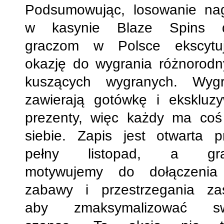
Podsumowując, losowanie na
w kasynie Blaze Spins d
graczom w Polsce ekscytu
okazję do wygrania różnorodn
kuszących wygranych. Wyg
zawierają gotówkę i ekskluz
prezenty, więc każdy ma coś
siebie. Zapis jest otwarta p
pełny listopad, a gra
motywujemy do dołączeni
zabawy i przestrzegania za
aby zmaksymalizować sw