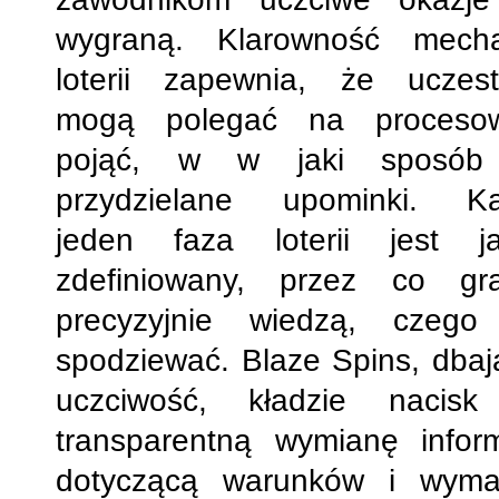
wygraną. Klarowność mecha
loterii zapewnia, że uczest
mogą polegać na proceso
pojąć, w w jaki sposób
przydzielane upominki. K
jeden faza loterii jest j
zdefiniowany, przez co gr
precyzyjnie wiedzą, czego
spodziewać. Blaze Spins, dbaj
uczciwość, kładzie nacis
transparentną wymianę inform
dotyczącą warunków i wym