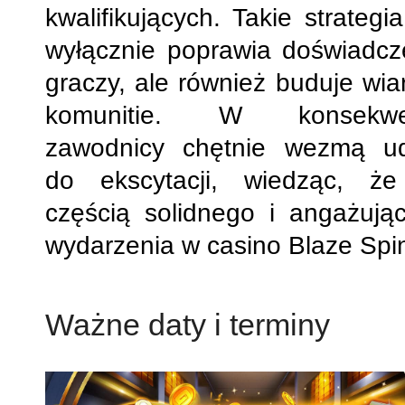
kwalifikujących. Takie strategi
wyłącznie poprawia doświadcz
graczy, ale również buduje wia
komunitie. W konsekwen
zawodnicy chętnie wezmą ud
do ekscytacji, wiedząc, ż
częścią solidnego i angażują
wydarzenia w casino Blaze Spi
Ważne daty i terminy