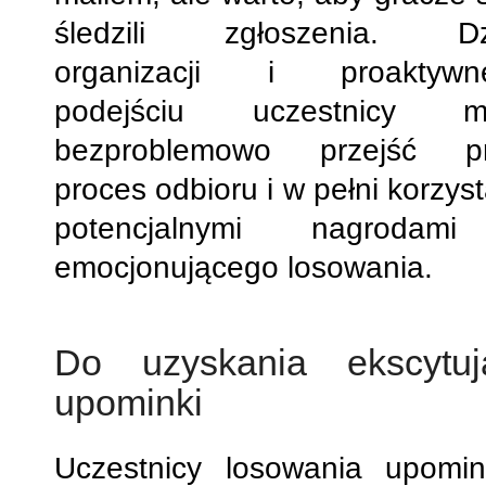
śledzili zgłoszenia. Dz
organizacji i proaktywn
podejściu uczestnicy m
bezproblemowo przejść p
proces odbioru i w pełni korzys
potencjalnymi nagrodam
emocjonującego losowania.
Do uzyskania ekscytuj
upominki
Uczestnicy losowania upomi