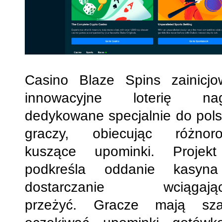
Casino Blaze Spins zainicjo
innowacyjne loterię nag
dedykowane specjalnie do pols
graczy, obiecując różnor
kuszące upominki. Projek
podkreśla oddanie kasyn
dostarczanie wciągając
przeżyć. Gracze mają sz