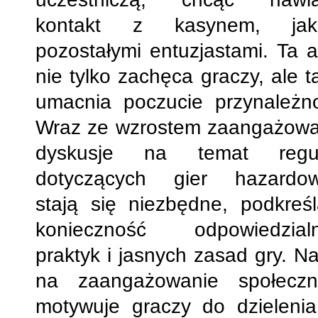
kontakt z kasynem, ja
pozostałymi entuzjastami. Ta a
nie tylko zachęca graczy, ale t
umacnia poczucie przynależno
Wraz ze wzrostem zaangażowa
dyskusje na temat regul
dotyczących gier hazardo
stają się niezbędne, podkreśl
konieczność odpowiedzial
praktyk i jasnych zasad gry. Na
na zaangażowanie społeczn
motywuje graczy do dzielenia