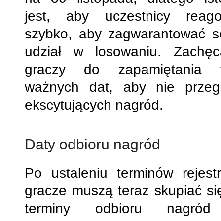
jest, aby uczestnicy reago
szybko, aby zagwarantować s
udział w losowaniu. Zachę
graczy do zapamiętania 
ważnych dat, aby nie przeg
ekscytujących nagród.
Daty odbioru nagród
Po ustaleniu terminów rejestra
gracze muszą teraz skupiać si
terminy odbioru nagró