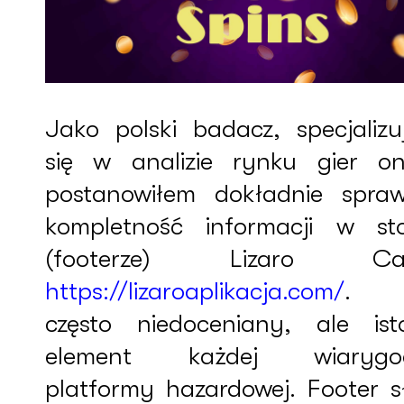
Jako polski badacz, specjalizu
się w analizie rynku gier onl
postanowiłem dokładnie spraw
kompletność informacji w st
(footerze) Lizaro Cas
https://lizaroaplikacja.com/
. 
często niedoceniany, ale ist
element każdej wiarygod
platformy hazardowej. Footer s