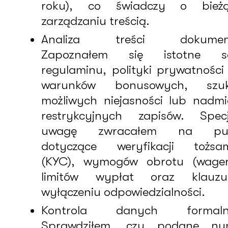
roku), co świadczy o bież
zarządzaniu treścią.
Analiza treści dokumen
Zapoznałem się istotne se
regulaminu, polityki prywatności
warunków bonusowych, szuk
możliwych niejasności lub nadmi
restrykcyjnych zapisów. Specj
uwagę zwracałem na pun
dotyczące weryfikacji tożsam
(KYC), wymogów obrotu (wageri
limitów wypłat oraz klauz
wyłączeniu odpowiedzialności.
Kontrola danych formaln
Sprawdziłem, czy podane nu