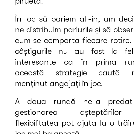
piruetă.
În loc să pariem all-in, am dec
ne distribuim pariurile și să obs
cum se comporta fiecare rotire.
câștigurile nu au fost la fe
interesante ca în prima ru
această strategie caută 
menținut angajați în joc.
A doua rundă ne-a preda
gestionarea așteptărilo
flexibilitatea pot ajuta la o trăi
joc mai balansată.