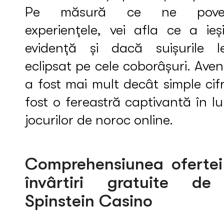
Pe măsură ce ne poves
experiențele, vei afla ce a ieș
evidență și dacă suișurile l
eclipsat pe cele coborâșuri. Ave
a fost mai mult decât simple cif
fost o fereastră captivantă în 
jocurilor de noroc online.
Comprehensiunea ofertei
învârtiri gratuite de
Spinstein Casino