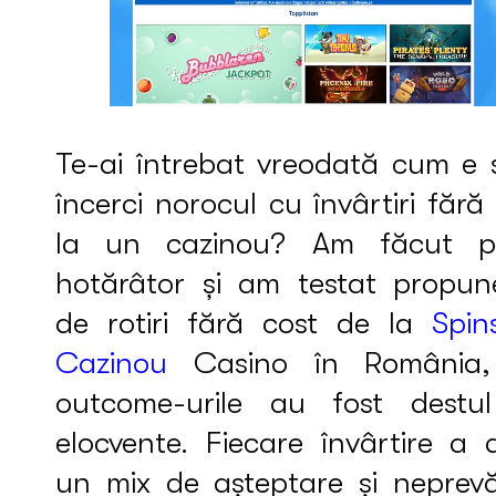
Te-ai întrebat vreodată cum e s
încerci norocul cu învârtiri fără
la un cazinou? Am făcut p
hotărâtor și am testat propun
de rotiri fără cost de la
Spin
Cazinou
Casino în România,
outcome-urile au fost destu
elocvente. Fiecare învârtire a 
un mix de așteptare și neprevă