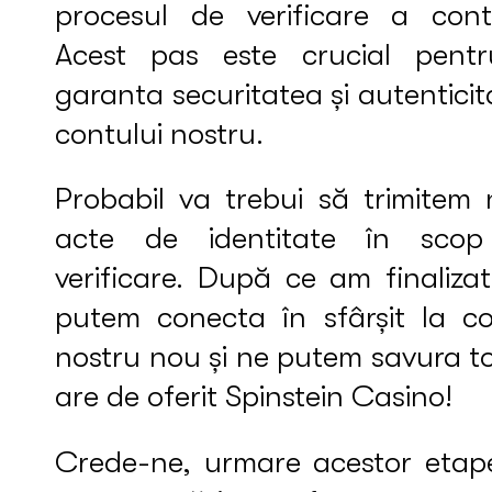
procesul de verificare a contu
Acest pas este crucial pent
garanta securitatea și autentici
contului nostru.
Probabil va trebui să trimitem 
acte de identitate în sco
verificare. După ce am finaliza
putem conecta în sfârșit la co
nostru nou și ne putem savura t
are de oferit Spinstein Casino!
Crede-ne, urmare acestor etap