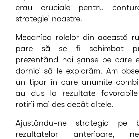
erau cruciale pentru contur
strategiei noastre.
Mecanica rolelor din această r
pare să se fi schimbat pu
prezentând noi șanse pe care 
dornici să le explorăm. Am obse
un tipar în care anumite combin
au dus la rezultate favorabile
rotirii mai des decât altele.
Ajustându-ne strategia pe 
rezultatelor anterioare, n