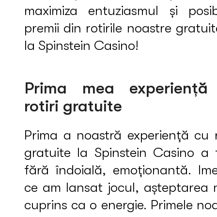
maximiza entuziasmul și posibi
premii din rotirile noastre gratui
la Spinstein Casino!
Prima mea experiență
rotiri gratuite
Prima a noastră experiență cu r
gratuite la Spinstein Casino a 
fără îndoială, emoționantă. Ime
ce am lansat jocul, așteptarea 
cuprins ca o energie. Primele no