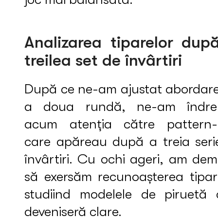
Analizarea tiparelor dup
treilea set de învârtiri
După ce ne-am ajustat abordare
a doua rundă, ne-am îndre
acum atenția către pattern-u
care apăreau după a treia seri
învârtiri. Cu ochi ageri, am de
să exersăm recunoașterea tipare
studiind modelele de piruetă 
deveniseră clare.