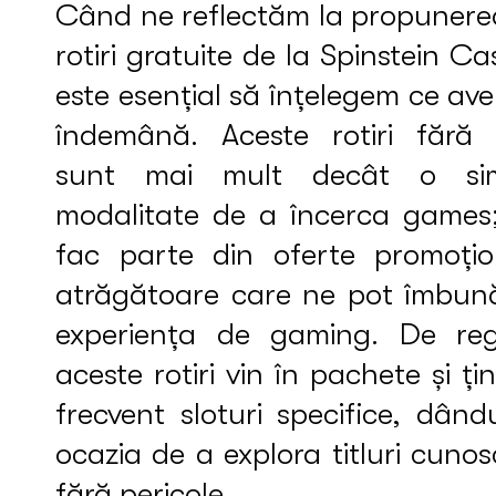
Când ne reflectăm la propunere
rotiri gratuite de la Spinstein Ca
este esențial să înțelegem ce av
îndemână. Aceste rotiri fără 
sunt mai mult decât o si
modalitate de a încerca games;
fac parte din oferte promoțio
atrăgătoare care ne pot îmbună
experiența de gaming. De reg
aceste rotiri vin în pachete și ți
frecvent sloturi specifice, dân
ocazia de a explora titluri cuno
fără pericole.