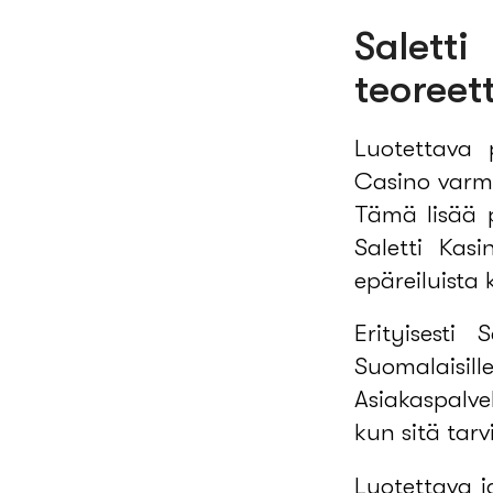
Salett
teoreet
Luotettava 
Casino varmis
Tämä lisää 
Saletti Kas
epäreiluista
Erityisesti
Suomalaisill
Asiakaspalve
kun sitä tarv
Luotettava j