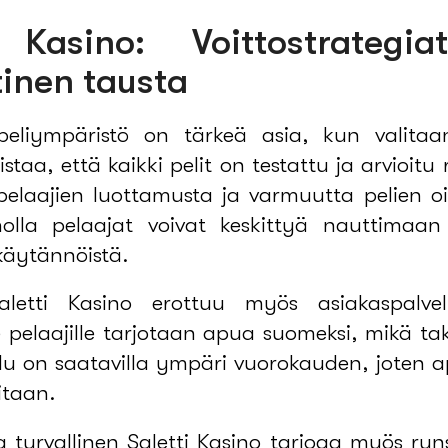
i Kasino: Voittostrategi
tinen tausta
peliympäristö on tärkeä asia, kun valitaan
taa, että kaikki pelit on testattu ja arvioitu
pelaajien luottamusta ja varmuutta pelien 
inolla pelaajat voivat keskittyä nauttimaan
 käytännöistä.
 Saletti Kasino erottuu myös asiakaspalve
e pelaajille tarjotaan apua suomeksi, mikä ta
lu on saatavilla ympäri vuorokauden, joten a
itaan.
a turvallinen Saletti Kasino tarjoaa myös runs