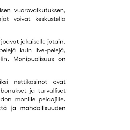
isen vuorovaikutuksen,
jat voivat keskustella
joavat jokaiselle jotain.
elejä kuin live-pelejä,
lin. Monipuolisuus on
si nettikasinot ovat
 bonukset ja turvalliset
on monille pelaajille.
ttä ja mahdollisuuden