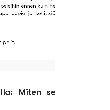
 peleihin ennen kuin he
apa oppia ja kehittää
 pelit.
lla: Miten se