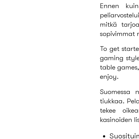
Ennen kuin 
peliarvostelu
mitkä tarjoa
sopivimmat r
To get starte
gaming style
table games,
enjoy.
Suomessa ne
tiukkaa. Pela
tekee oike
kasinoiden li
Suositui