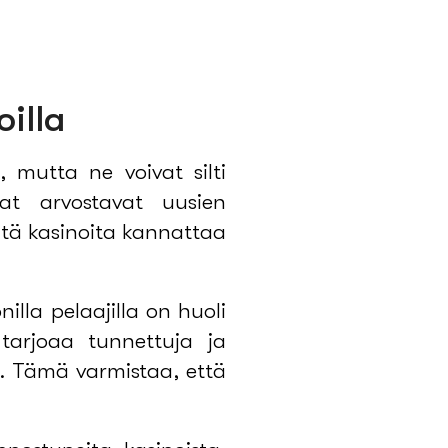
oilla
ta, mutta ne voivat silti
jat arvostavat uusien
itä kasinoita kannattaa
nilla pelaajilla on huoli
 tarjoaa tunnettuja ja
in. Tämä varmistaa, että