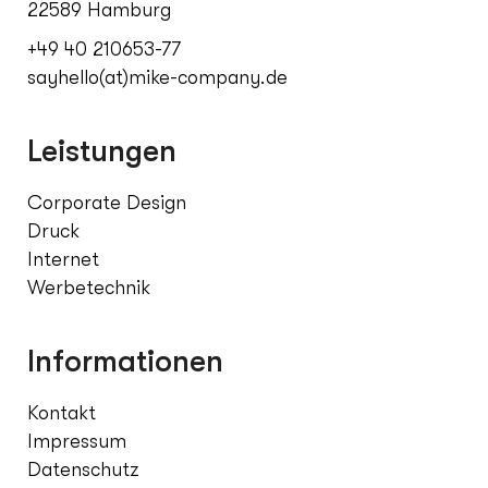
22589 Hamburg
+49 40 210653-77
sayhello(at)mike-company.de
Leistungen
Corporate Design
Druck
Internet
Werbetechnik
Informationen
Kontakt
Impressum
Datenschutz