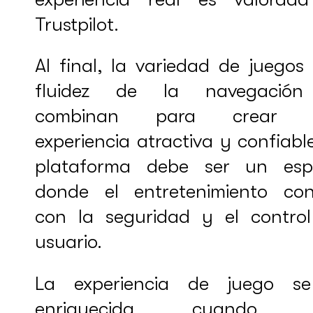
Trustpilot.
Al final, la variedad de juegos
fluidez de la navegació
combinan para crear 
experiencia atractiva y confiabl
plataforma debe ser un esp
donde el entretenimiento con
con la seguridad y el control
usuario.
La experiencia de juego s
enriquecida cuando 