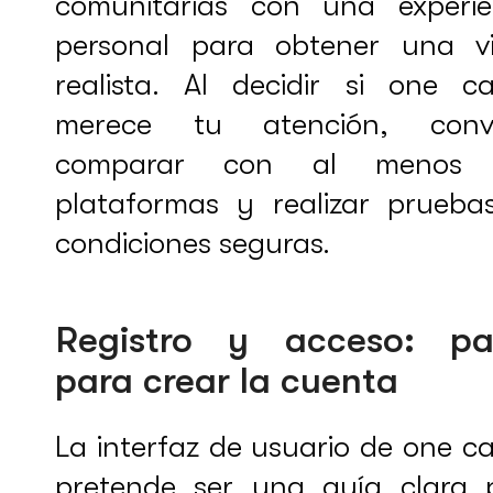
comunitarias con una experie
personal para obtener una vi
realista. Al decidir si one ca
merece tu atención, conv
comparar con al menos 
plataformas y realizar prueba
condiciones seguras.
Registro y acceso: pa
para crear la cuenta
La interfaz de usuario de one c
pretende ser una guía clara 