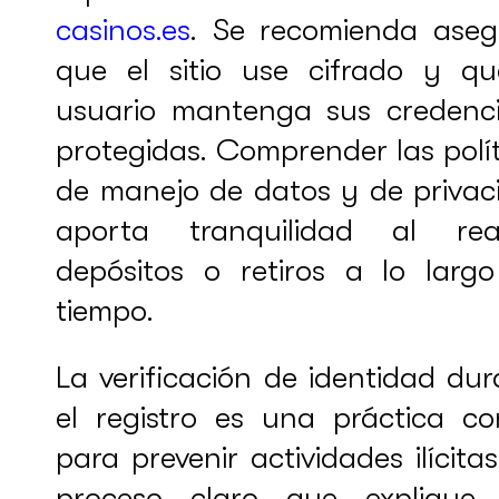
casinos.es
. Se recomienda aseg
que el sitio use cifrado y qu
usuario mantenga sus credenci
protegidas. Comprender las polí
de manejo de datos y de privac
aporta tranquilidad al real
depósitos o retiros a lo largo
tiempo.
La verificación de identidad du
el registro es una práctica c
para prevenir actividades ilícita
proceso claro que explique