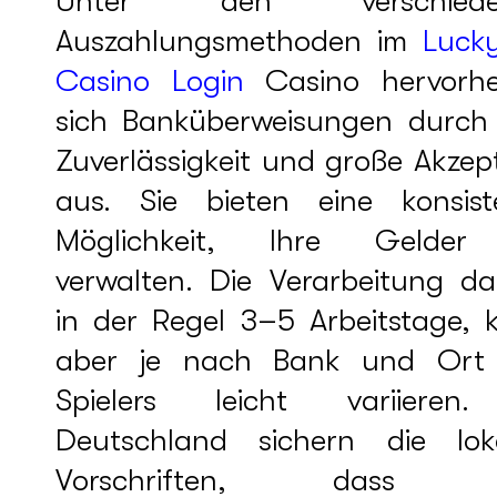
Unter den verschiede
Auszahlungsmethoden im
Lucky
Casino Login
Casino hervorh
sich Banküberweisungen durch 
Zuverlässigkeit und große Akzep
aus. Sie bieten eine konsist
Möglichkeit, Ihre Gelde
verwalten. Die Verarbeitung da
in der Regel 3–5 Arbeitstage, 
aber je nach Bank und Ort
Spielers leicht variieren
Deutschland sichern die lok
Vorschriften, dass I