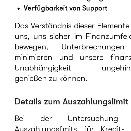
Verfügbarkeit von Support
Das Verständnis dieser Elemente 
uns, uns sicher im Finanzumfel
bewegen, Unterbrechunge
minimieren und unsere finanzi
Unabhängigkeit ungehind
genießen zu können.
Details zum Auszahlungslimit
Bei der Untersuchung 
Auszahlungslimits für Kredit-