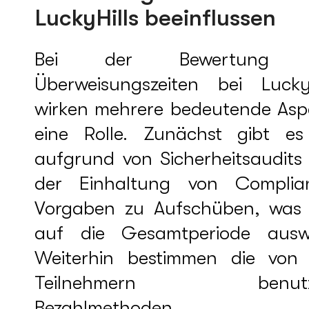
LuckyHills beeinflussen
Bei der Bewertung 
Überweisungszeiten bei LuckyH
wirken mehrere bedeutende Asp
eine Rolle. Zunächst gibt es
aufgrund von Sicherheitsaudits
der Einhaltung von Complia
Vorgaben zu Aufschüben, was 
auf die Gesamtperiode auswi
Weiterhin bestimmen die von
Teilnehmern benutz
Bezahlmethoden 