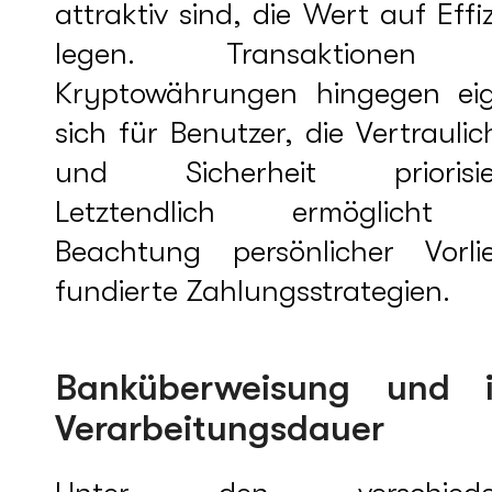
attraktiv sind, die Wert auf Effi
legen. Transaktionen 
Kryptowährungen hingegen ei
sich für Benutzer, die Vertraulic
und Sicherheit priorisie
Letztendlich ermöglicht
Beachtung persönlicher Vorli
fundierte Zahlungsstrategien.
Banküberweisung und i
Verarbeitungsdauer