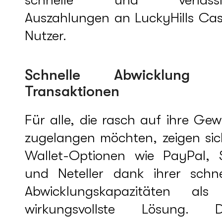
Auszahlungen an LuckyHills Cas
Nutzer.
Schnelle Abwicklung 
Transaktionen
Für alle, die rasch auf ihre Ge
zugelangen möchten, zeigen sic
Wallet-Optionen wie PayPal, Sk
und Neteller dank ihrer schne
Abwicklungskapazitäten als
wirkungsvollste Lösung. D