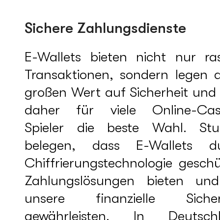
Sichere Zahlungsdienste
E-Wallets bieten nicht nur ra
Transaktionen, sondern legen 
großen Wert auf Sicherheit und 
daher für viele Online-Cas
Spieler die beste Wahl. Stu
belegen, dass E-Wallets d
Chiffrierungstechnologie geschü
Zahlungslösungen bieten un
unsere finanzielle Sicher
gewährleisten. In Deutsch