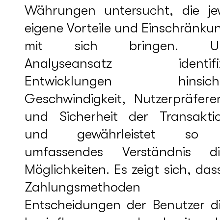
Währungen untersucht, die jew
eigene Vorteile und Einschränku
mit sich bringen. Un
Analyseansatz identifiz
Entwicklungen hinsichtl
Geschwindigkeit, Nutzerpräfere
und Sicherheit der Transakti
und gewährleistet so 
umfassendes Verständnis di
Möglichkeiten. Es zeigt sich, das
Zahlungsmethoden 
Entscheidungen der Benutzer di