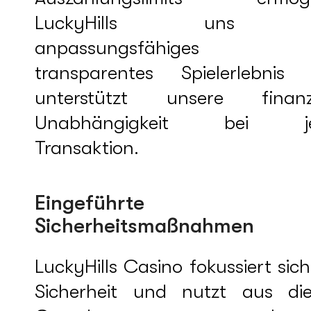
LuckyHills uns 
anpassungsfähiges 
transparentes Spielerlebnis
unterstützt unsere finanzi
Unabhängigkeit bei je
Transaktion.
Eingeführte
Sicherheitsmaßnahmen
LuckyHills Casino fokussiert sic
Sicherheit und nutzt aus di