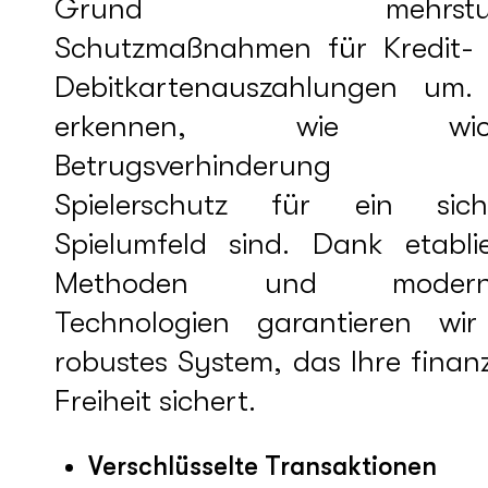
Grund mehrstufi
Schutzmaßnahmen für Kredit-
Debitkartenauszahlungen um.
erkennen, wie wich
Betrugsverhinderung 
Spielerschutz für ein sich
Spielumfeld sind. Dank etablie
Methoden und moderns
Technologien garantieren wir
robustes System, das Ihre finanz
Freiheit sichert.
Verschlüsselte Transaktionen