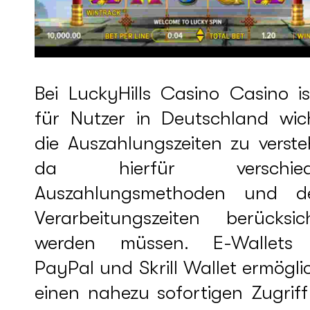
Bei LuckyHills Casino Casino is
für Nutzer in Deutschland wich
die Auszahlungszeiten zu verste
da hierfür verschied
Auszahlungsmethoden und d
Verarbeitungszeiten berücksich
werden müssen. E-Wallets
PayPal und Skrill Wallet ermögl
einen nahezu sofortigen Zugriff