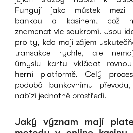
Fungují jako můstek mezi 
bankou a kasinem, což m
znamenat víc soukromí. Jsou ide
pro ty, kdo mají zájem uskutečň
transakce rychle, ale nema
úmyslu kartu vkládat rovno
herní platformě. Celý proce
podobá bankovnímu převodu,
nabízí jednotné prostředí.
Jaký význam mají plate
metody v online kasinu 