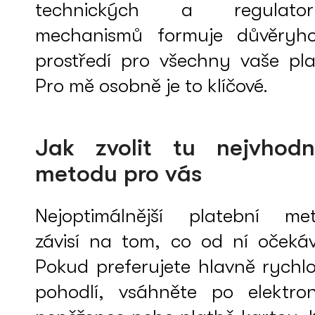
technických a regulator
mechanismů formuje důvěryh
prostředí pro všechny vaše pla
Pro mě osobně je to klíčové.
Jak zvolit tu nejvhodně
metodu pro vás
Nejoptimálnější platební me
závisí na tom, co od ní očekáv
Pokud preferujete hlavně rychlo
pohodlí, vsáhněte po elektron