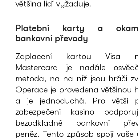
většina lidí vyžaduje.
Platební karty a okamž
bankovní převody
Zaplacení kartou Visa n
Mastercard je nadále osvěd
metoda, na na niž jsou hráči zv
Operace je provedena většinou 
a je jednoduchá. Pro větší p
zabezpečení kasino podporu
bezodkladné bankovní pře
peněz. Tento způsob spojí vaše 