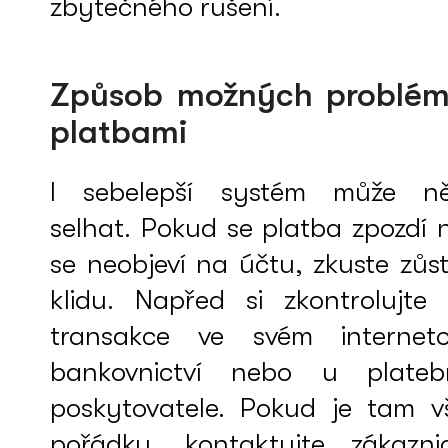
zbytečného rušení.
Způsob možných problém
platbami
I sebelepší systém může n
selhat. Pokud se platba zpozdí 
se neobjeví na účtu, zkuste zůs
klidu. Napřed si zkontrolujte 
transakce ve svém internet
bankovnictví nebo u plateb
poskytovatele. Pokud je tam v
pořádku, kontaktujte zákazni