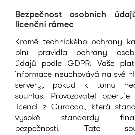
Bezpečnost osobních úda
licenční rámec
Kromě technického ochrany ka
plní pravidla ochrany osob
údajů podle GDPR. Vaše plat
informace neuchovává na své hl
servery, pokud k tomu ne
souhlas. Provozovatel operuje
licencí z Curacaa, která stano
vysoké standardy finan
bezpečnosti. Tato sou