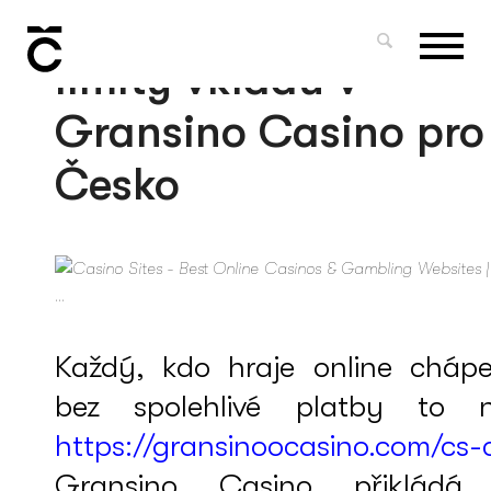
Možnosti vkladů a
limity vkladů v
Gransino Casino pro
Česko
Každý, kdo hraje online chápe
bez spolehlivé platby to n
https://gransinoocasino.com/cs-
Gransino Casino přikládá