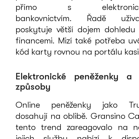
přímo s elektronic
bankovnictvím. Řadě uživa
poskytuje větší dojem dohledu
financemi. Mizí také potřeba uv
kód karty rovnou na portálu kas
Elektronické peněženky a 
způsoby
Online peněženky jako Tru
dosahují na oblibě. Gransino Ca
tento trend zareagovalo na n
jejich služby nabízí k dispoz