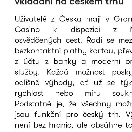
vkládání na českém trhu
Uživatelé z Česka mají v Gran
Casino k dispozici z ř
osvědčených cest. Řadí se mez
bezkontaktní platby kartou, pře
z účtu z banky a moderní on
služby. Každá možnost posky
odlišné výhody, ať už se tý
rychlost nebo míru soukr
Podstatné je, že všechny možn
jsou funkční pro český trh. V
není bez hranic, ale obsáhne to