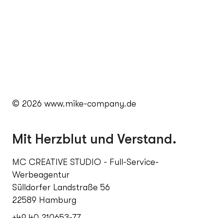
© 2026 www.mike-company.de
Mit Herzblut und Verstand.
MC CREATIVE STUDIO - Full-Service-
Werbeagentur
Sülldorfer Landstraße 56
22589 Hamburg
+49 40 210653-77