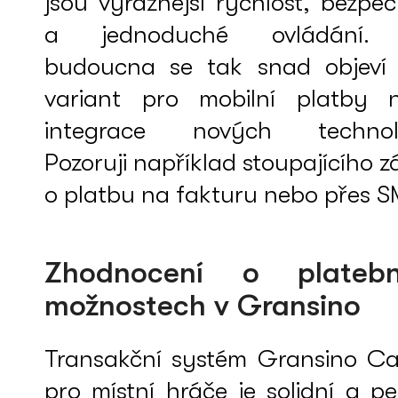
jsou výraznější rychlost, bezpe
a jednoduché ovládání.
budoucna se tak snad objeví 
variant pro mobilní platby 
integrace nových technolo
Pozoruji například stoupajícího 
o platbu na fakturu nebo přes S
Zhodnocení o platebn
možnostech v Gransino
Transakční systém Gransino Ca
pro místní hráče je solidní a pe