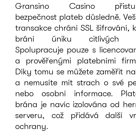
Gransino Casino přistup
bezpečnost plateb důsledně. Veš
transakce chrání SSL šifrování, 
brání úniku citlivých d
Spolupracuje pouze s licencova
a prověřenými platebními firm
Díky tomu se můžete zaměřit na
a nemusíte mít strach o své pe
nebo osobní informace. Plat
brána je navíc izolována od her
serveru, což přidává další vr
ochrany.