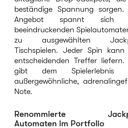
beständige Spannung sorgen.
Angebot spannt sich 
beeindruckenden Spielautomaten
zu ausgewählten Jackp
Tischspielen. Jeder Spin kann
entscheidenden Treffer liefern.
gibt dem Spielerlebnis 
außergewöhnliche, adrenalingefü
Note.
Renommierte Jackp
Automaten im Portfolio