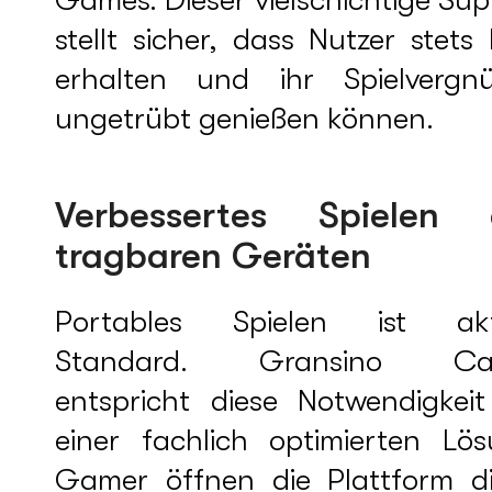
stellt sicher, dass Nutzer stets 
erhalten und ihr Spielvergn
ungetrübt genießen können.
Verbessertes Spielen 
tragbaren Geräten
Portables Spielen ist akt
Standard. Gransino Cas
entspricht diese Notwendigkeit
einer fachlich optimierten Lös
Gamer öffnen die Plattform di