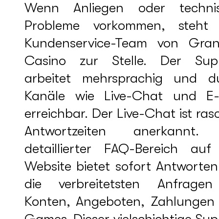
Wenn Anliegen oder techni
Probleme vorkommen, steht
Kundenservice-Team von Gran
Casino zur Stelle. Der Sup
arbeitet mehrsprachig und d
Kanäle wie Live-Chat und E-
erreichbar. Der Live-Chat ist ra
Antwortzeiten anerkannt.
detaillierter FAQ-Bereich auf
Website bietet sofort Antworten
die verbreitetsten Anfrage
Konten, Angeboten, Zahlungen
Games. Dieser vielschichtige Su