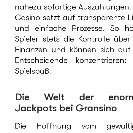
nahezu sofortige Auszahlungen.
Casino setzt auf transparente L
und einfache Prozesse. So h
Spieler stets die Kontrolle über
Finanzen und können sich auf
Entscheidende konzentrieren:
Spielspaß.
Die Welt der enor
Jackpots bei Gransino
Die Hoffnung vom gewalti