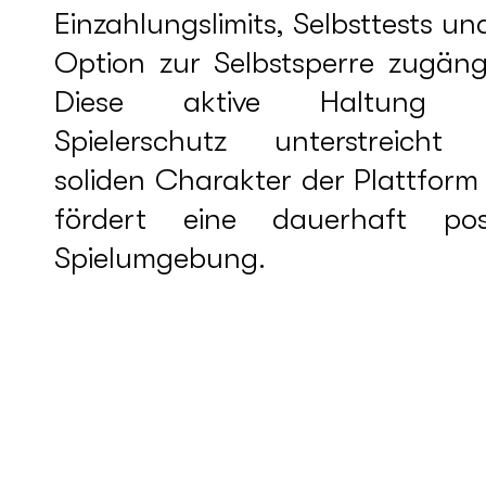
Einzahlungslimits, Selbsttests un
Option zur Selbstsperre zugängl
Diese aktive Haltung 
Spielerschutz unterstreicht
soliden Charakter der Plattform
fördert eine dauerhaft posi
Spielumgebung.