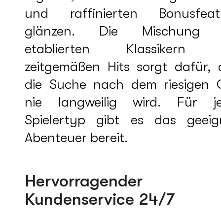
und raffinierten Bonusfeat
glänzen. Die Mischung 
etablierten Klassikern 
zeitgemäßen Hits sorgt dafür, 
die Suche nach dem riesigen 
nie langweilig wird. Für j
Spielertyp gibt es das geeig
Abenteuer bereit.
Hervorragender
Kundenservice 24/7