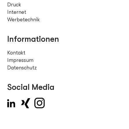
Druck
Internet
Werbetechnik
Informationen
Kontakt
Impressum
Datenschutz
Social Media