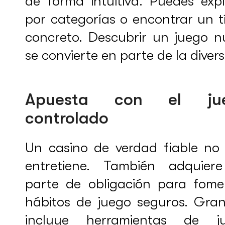
de forma intuitiva. Puedes expl
por categorías o encontrar un t
concreto. Descubrir un juego n
se convierte en parte de la divers
Apuesta con el ju
controlado
Un casino de verdad fiable no 
entretiene. También adquier
parte de obligación para fome
hábitos de juego seguros. Gran
incluye herramientas de j