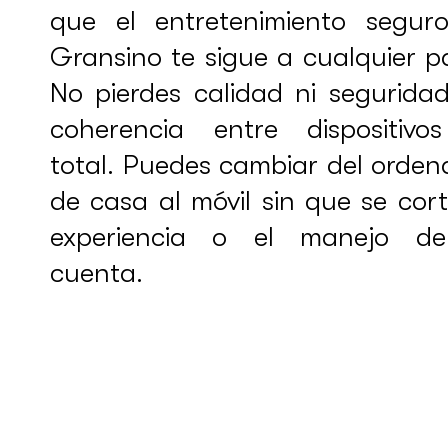
que el entretenimiento segur
Gransino te sigue a cualquier p
No pierdes calidad ni seguridad
coherencia entre dispositivo
total. Puedes cambiar del orden
de casa al móvil sin que se cor
experiencia o el manejo d
cuenta.