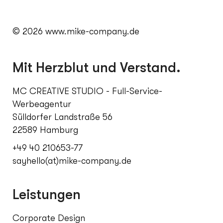
© 2026 www.mike-company.de
Mit Herzblut und Verstand.
MC CREATIVE STUDIO - Full-Service-
Werbeagentur
Sülldorfer Landstraße 56
22589 Hamburg
+49 40 210653-77
sayhello(at)mike-company.de
Leistungen
Corporate Design