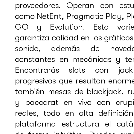
proveedores. Operan con estu
como NetEnt, Pragmatic Play, Pl
GO y Evolution. Esta vari
garantiza calidad en los gráficos
sonido, además de noved
constantes en mecánicas y te
Encontrarás slots con jack
progresivos que resultan enorme
también mesas de blackjack, ru
y baccarat en vivo con crupi
reales, todo en alta definición
plataforma estructura el catá