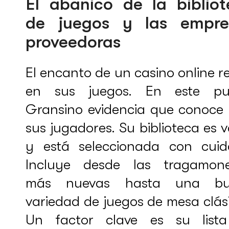
El abanico de la biblio
de juegos y las empre
proveedoras
El encanto de un casino online r
en sus juegos. En este pu
Gransino evidencia que conoce 
sus jugadores. Su biblioteca es 
y está seleccionada con cuid
Incluye desde las tragamon
más nuevas hasta una bu
variedad de juegos de mesa clás
Un factor clave es su list