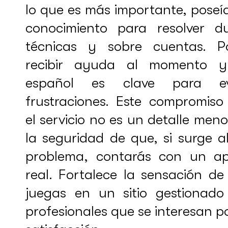
lo que es más importante, poseí
conocimiento para resolver d
técnicas y sobre cuentas. P
recibir ayuda al momento 
español es clave para ev
frustraciones. Este compromiso
el servicio no es un detalle meno
la seguridad de que, si surge a
problema, contarás con un a
real. Fortalece la sensación de
juegas en un sitio gestionado
profesionales que se interesan p