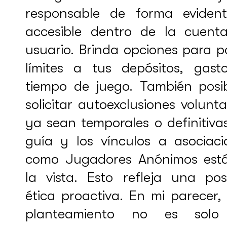
responsable de forma eviden
accesible dentro de la cuent
usuario. Brinda opciones para p
límites a tus depósitos, gast
tiempo de juego. También posibi
solicitar autoexclusiones volunta
ya sean temporales o definitiva
guía y los vínculos a asociaci
como Jugadores Anónimos est
la vista. Esto refleja una pos
ética proactiva. En mi parecer,
planteamiento no es sol