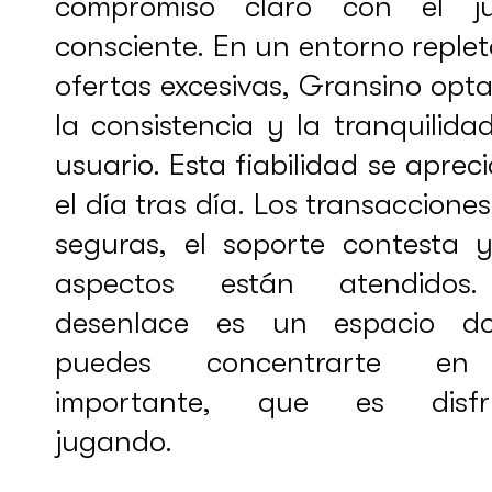
compromiso claro con el j
consciente. En un entorno reple
ofertas excesivas, Gransino opt
la consistencia y la tranquilida
usuario. Esta fiabilidad se aprec
el día tras día. Los transaccione
seguras, el soporte contesta y
aspectos están atendidos
desenlace es un espacio d
puedes concentrarte en
importante, que es disfr
jugando.