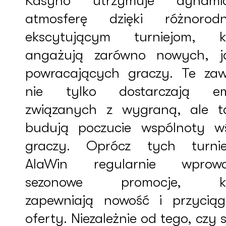
Kasyno utrzymuje dynami
atmosferę dzięki różnorod
ekscytującym turniejom, k
angażują zarówno nowych, j
powracających graczy. Te za
nie tylko dostarczają em
związanych z wygraną, ale t
budują poczucie wspólnoty w
graczy. Oprócz tych turnie
AlaWin regularnie wprow
sezonowe promocje, kt
zapewniają nowość i przyciąg
oferty. Niezależnie od tego, czy 