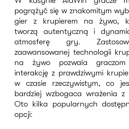
W kasynie AlaWin gracze 
pogrążyć się w znakomitym wyb
gier z krupierem na żywo, k
tworzą autentyczną i dynami
atmosferę gry. Zastosow
zaawansowanej technologii krup
na żywo pozwala graczom
interakcję z prawdziwymi krupie
w czasie rzeczywistym, co jes
bardziej wzbogaca wrażenia z 
Oto kilka popularnych dostęp
opcji: