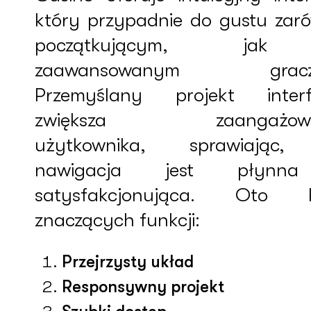
który przypadnie do gustu zar
początkującym, ja
zaawansowanym gracz
Przemyślany projekt interf
zwiększa zaangażowa
użytkownika, sprawiając
nawigacja jest płynn
satysfakcjonująca. Oto k
znaczących funkcji:
Przejrzysty układ
Responsywny projekt