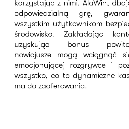
korzystając z nimi. AlaWin, dba
odpowiedzialną grę, gwaran
wszystkim użytkownikom bezpie
środowisko. Zakładając kon
uzyskując bonus powital
nowicjusze mogą wciągnąć s
emocjonującej rozgrywce i po
wszystko, co to dynamiczne ka
ma do zaoferowania.