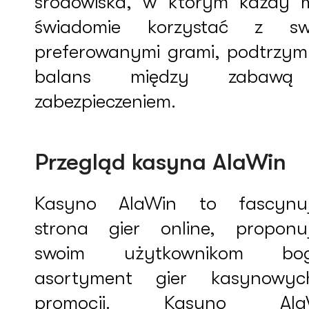
środowiska, w którym każdy 
świadomie korzystać z sw
preferowanymi grami, podtrzym
balans między zabaw
zabezpieczeniem.
Przegląd kasyna AlaWin
Kasyno AlaWin to fascynu
strona gier online, proponu
swoim użytkownikom bog
asortyment gier kasynowy
promocji. Kasyno AlaW