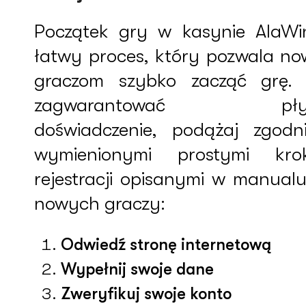
Początek gry w kasynie AlaWi
łatwy proces, który pozwala n
graczom szybko zacząć grę.
zagwarantować pły
doświadczenie, podążaj zgodn
wymienionymi prostymi kro
rejestracji opisanymi w manualu
nowych graczy:
Odwiedź stronę internetową
Wypełnij swoje dane
Zweryfikuj swoje konto