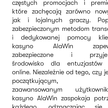
częstych promocjach i premi
które zachęcają zarówno now
jak i lojalnych graczy. Pop
zabezpieczonym metodom transa
i dedykowanej pomocy klie
kasyno AlaWin zapew
zabezpieczone i przyje
środowisko dla entuzjastów 
online. Niezależnie od tego, czy j
początkującym, 
zaawansowanym użytkownik
kasyno AlaWin zaspokaja potr
każdego, odznaczając si