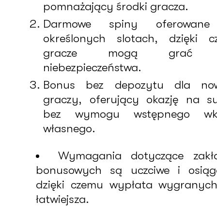
pomnażający środki gracza.
Darmowe spiny oferowan
określonych slotach, dzięki 
gracze mogą grać 
niebezpieczeństwa.
Bonus bez depozytu dla no
graczy, oferujący okazję na s
bez wymogu wstępnego wk
własnego.
Wymagania dotyczące zakł
bonusowych są uczciwe i osiąg
dzięki czemu wypłata wygranych
łatwiejsza.