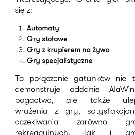
się z:
Automaty
Gry stołowe
Gry z krupierem na żywo
Gry specjalistyczne
To połączenie gatunków nie t
demonstruje oddanie AlaW
bogactwo, ale także ule
wrażenia z gry, satysfakcjon
oczekiwania zarówno gra
rekreacyjnych, jak i gr