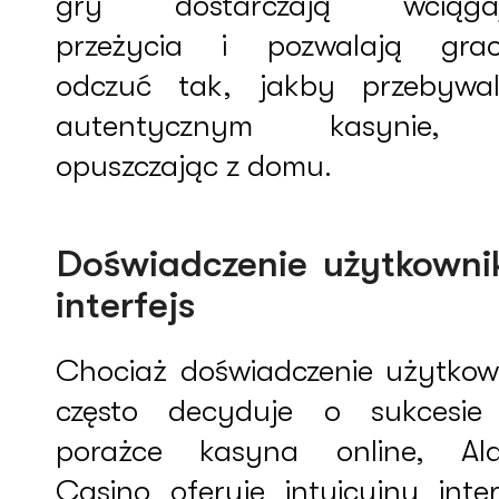
gry dostarczają wciągaj
przeżycia i pozwalają gra
odczuć tak, jakby przebywa
autentycznym kasynie, 
opuszczając z domu.
Doświadczenie użytkowni
interfejs
Chociaż doświadczenie użytkow
często decyduje o sukcesie
porażce kasyna online, Al
Casino oferuje intuicyjny inter