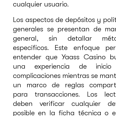
cualquier usuario.
Los aspectos de depósitos y polí
generales se presentan de ma
general, sin detallar mét
específicos. Este enfoque per
entender que Yaass Casino b
una experiencia de inicio
complicaciones mientras se mant
un marco de reglas compart
para transacciones. Los lect
deben verificar cualquier det
posible en la ficha técnica o e