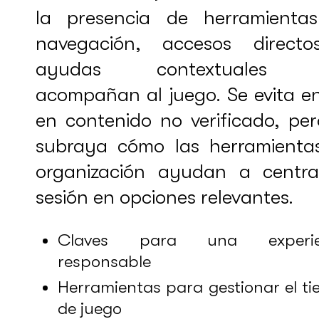
la presencia de herramienta
navegación, accesos direct
ayudas contextuales 
acompañan al juego. Se evita en
en contenido no verificado, per
subraya cómo las herramienta
organización ayudan a centra
sesión en opciones relevantes.
Claves para una experie
responsable
Herramientas para gestionar el t
de juego