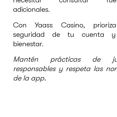
adicionales.
Con Yaass Casino, prioriz
seguridad de tu cuenta 
bienestar.
Mantén prácticas de ju
responsables y respeta las no
de la app.