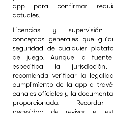
app para confirmar requis
actuales.
Licencias y supervisión
conceptos generales que guía
seguridad de cualquier plataf
de juego. Aunque la fuent
especifica la jurisdicción
recomienda verificar la legalid
cumplimiento de la app a travé
canales oficiales y la document
proporcionada. Recordar
necesidad de revisar el es