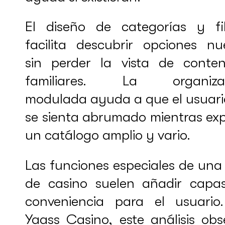
El diseño de categorías y fil
facilita descubrir opciones nu
sin perder la vista de conten
familiares. La organiza
modulada ayuda a que el usuari
se sienta abrumado mientras exp
un catálogo amplio y vario.
Las funciones especiales de una
de casino suelen añadir capa
conveniencia para el usuario
Yaass Casino, este análisis obs