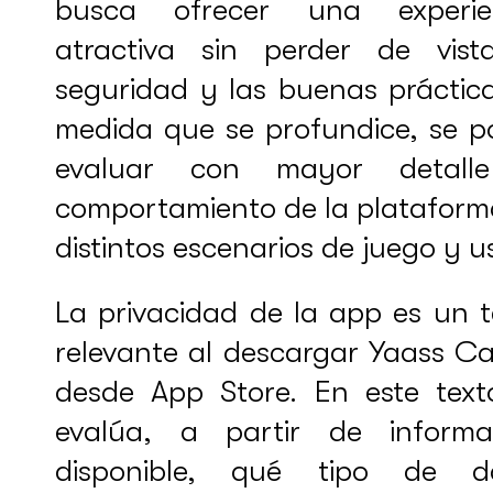
busca ofrecer una experie
atractiva sin perder de vist
seguridad y las buenas práctica
medida que se profundice, se p
evaluar con mayor detall
comportamiento de la plataform
distintos escenarios de juego y u
La privacidad de la app es un 
relevante al descargar Yaass Ca
desde App Store. En este text
evalúa, a partir de informa
disponible, qué tipo de d