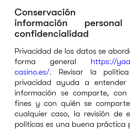
Conservación 
información persona
confidencialidad
Privacidad de los datos se abor
forma general
https://ya
casino.es/
. Revisar la polític
privacidad ayuda a entender
información se comparte, con
fines y con quién se comparte
cualquier caso, la revisión de 
políticas es una buena práctica