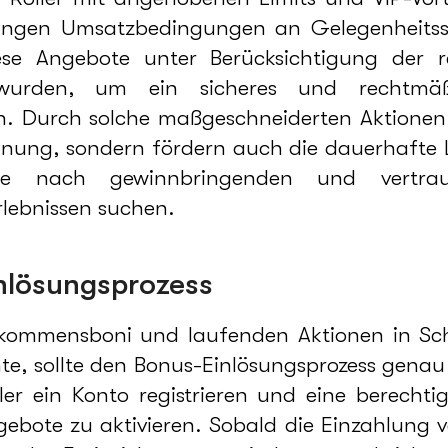
ringen Umsatzbedingungen an Gelegenheitssp
iese Angebote unter Berücksichtigung der r
 wurden, um ein sicheres und rechtmäß
n. Durch solche maßgeschneiderten Aktionen 
nung, sondern fördern auch die dauerhafte L
die nach gewinnbringenden und vertrau
rlebnissen suchen.
nlösungsprozess
lkommensboni und laufenden Aktionen in Sch
e, sollte den Bonus-Einlösungsprozess genau 
er ein Konto registrieren und eine berechti
ebote zu aktivieren. Sobald die Einzahlung ver