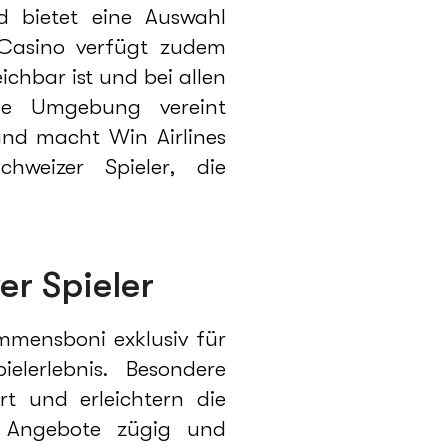
nd bietet eine Auswahl
 Casino verfügt zudem
ichbar ist und bei allen
ende Umgebung vereint
und macht Win Airlines
hweizer Spieler, die
er Spieler
ommensboni exklusiv für
ielerlebnis. Besondere
rt und erleichtern die
e Angebote zügig und