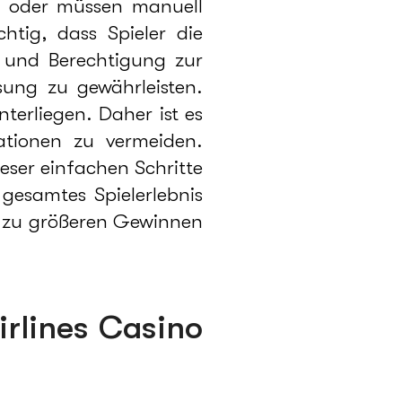
en oder müssen manuell
htig, dass Spieler die
 und Berechtigung zur
sung zu gewährleisten.
terliegen. Daher ist es
ationen zu vermeiden.
eser einfachen Schritte
gesamtes Spielerlebnis
tz zu größeren Gewinnen
rlines Casino