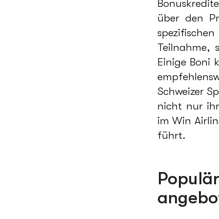
Bonuskredit
über den Pro
spezifische
Teilnahme, s
Einige Boni 
empfehlensw
Schweizer Sp
nicht nur ih
im Win Airli
führt.
Populär
angebo