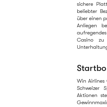
sichere Pla
beliebter B
über einen pr
Anliegen be
aufregendes
Casino zu 
Unterhaltung
Startbo
Win Airlines
Schweizer S
Aktionen st
Gewinnmaxi