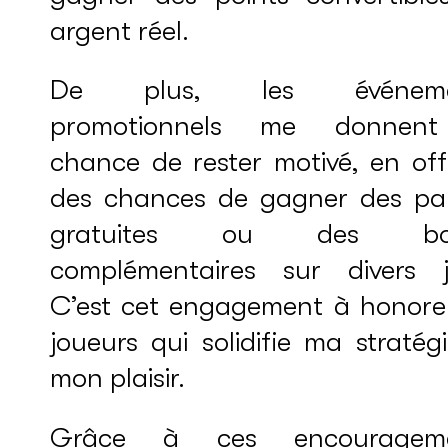
argent réel.
De plus, les événeme
promotionnels me donnen
chance de rester motivé, en off
des chances de gagner des par
gratuites ou des bo
complémentaires sur divers j
C’est cet engagement à honorer
joueurs qui solidifie ma stratég
mon plaisir.
Grâce à ces encourageme