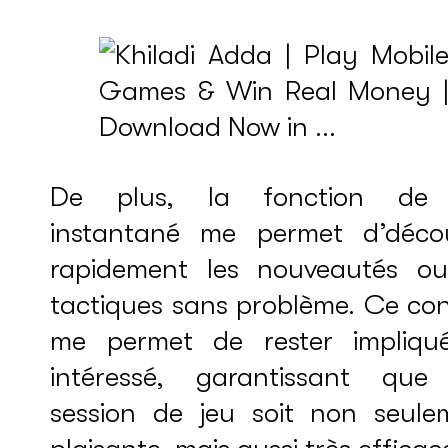
De plus, la fonction de
instantané me permet d’décou
rapidement les nouveautés ou
tactiques sans problème. Ce con
me permet de rester impliqu
intéressé, garantissant qu
session de jeu soit non seule