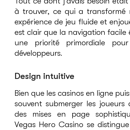
Tout ce dont j’avais besoin était
à trouver, ce qui a transformé
expérience de jeu fluide et enjoué
est clair que la navigation facile 
une priorité primordiale pour
développeurs.
Design intuitive
Bien que les casinos en ligne pui
souvent submerger les joueurs 
des mises en page sophistiqu
Vegas Hero Casino se distingue