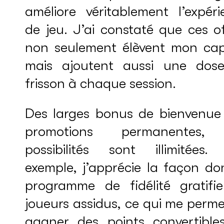
améliore véritablement l’expéri
de jeu. J’ai constaté que ces o
non seulement élèvent mon capi
mais ajoutent aussi une dos
frisson à chaque session.
Des larges bonus de bienvenue
promotions permanentes,
possibilités sont illimitées.
exemple, j’apprécie la façon do
programme de fidélité gratifie
joueurs assidus, ce qui me perm
gagner des points convertible