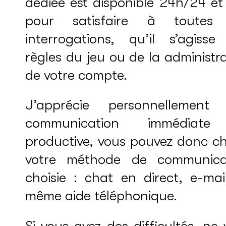
dédiée est disponible 24h/24 et
pour satisfaire à toutes
interrogations, qu’il s’agisse
règles du jeu ou de la administr
de votre compte.
J’apprécie personnellement
communication immédiate
productive, vous pouvez donc ch
votre méthode de communica
choisie : chat en direct, e-mai
même aide téléphonique.