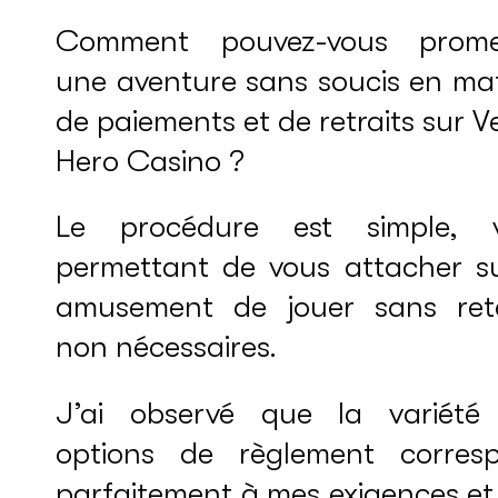
Comment pouvez-vous prome
une aventure sans soucis en mat
de paiements et de retraits sur 
Hero Casino ?
Le procédure est simple, 
permettant de vous attacher su
amusement de jouer sans ret
non nécessaires.
J’ai observé que la variété
options de règlement corres
parfaitement à mes exigences et