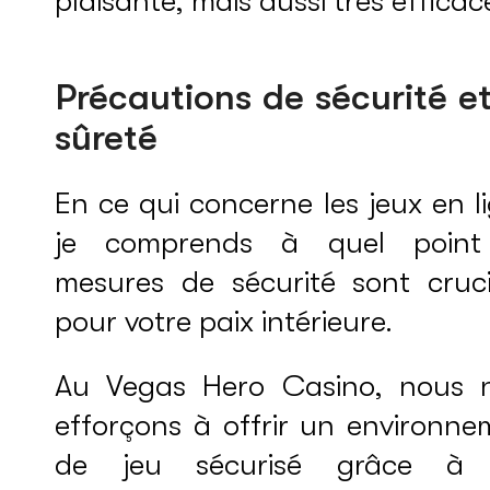
plaisante, mais aussi très efficac
Précautions de sécurité e
sûreté
En ce qui concerne les jeux en l
je comprends à quel point
mesures de sécurité sont cruci
pour votre paix intérieure.
Au Vegas Hero Casino, nous 
efforçons à offrir un environne
de jeu sécurisé grâce à