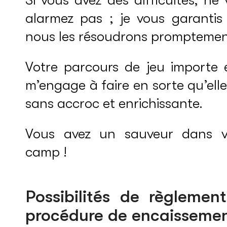
Si vous avez des difficultés, ne
alarmez pas ; je vous garantis
nous les résoudrons promptemen
Votre parcours de jeu importe e
m’engage à faire en sorte qu’elle
sans accroc et enrichissante.
Vous avez un sauveur dans v
camp !
Possibilités de règlemen
procédure de encaisseme