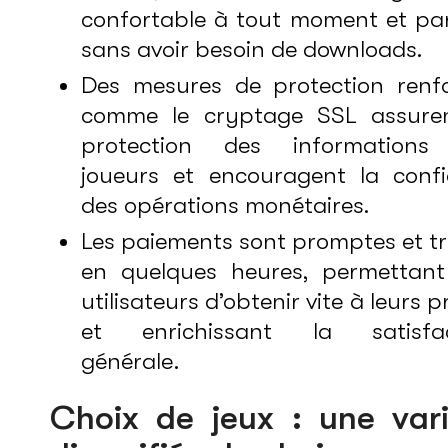
confortable à tout moment et pa
sans avoir besoin de downloads.
Des mesures de protection renf
comme le cryptage SSL assuren
protection des informations
joueurs et encouragent la conf
des opérations monétaires.
Les paiements sont promptes et tr
en quelques heures, permettan
utilisateurs d’obtenir vite à leurs p
et enrichissant la satisfac
générale.
Choix de jeux : une var