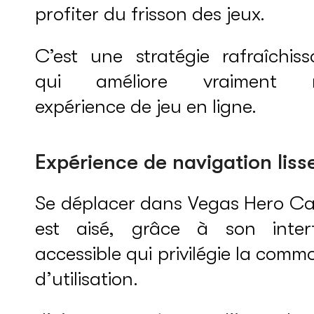
profiter du frisson des jeux.
C’est une stratégie rafraîchiss
qui améliore vraiment 
expérience de jeu en ligne.
Expérience de navigation liss
Se déplacer dans Vegas Hero Ca
est aisé, grâce à son inter
accessible qui privilégie la comm
d’utilisation.