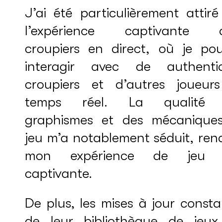
J’ai été particulièrement attir
l’expérience captivante 
croupiers en direct, où je pou
interagir avec de authenti
croupiers et d’autres joueur
temps réel. La qualité 
graphismes et des mécanique
jeu m’a notablement séduit, ren
mon expérience de jeu t
captivante.
De plus, les mises à jour const
de leur bibliothèque de jeu