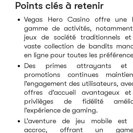
Points clés à retenir
Vegas Hero Casino offre une l
gamme de activités, notamment
jeux de société traditionnels e
vaste collection de bandits man
en ligne pour toutes les préférence
Des primes attrayants et
promotions continues maintien
l’engagement des utilisateurs, ave
offres d’accueil avantageux e
privilèges de fidélité amélio
l’expérience de gaming.
L’aventure de jeu mobile est 
accroc, offrant un game