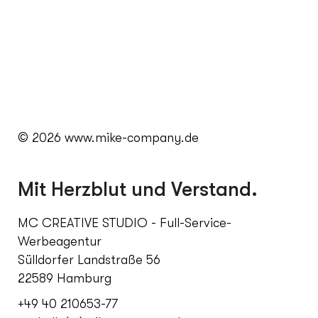
© 2026 www.mike-company.de
Mit Herzblut und Verstand.
MC CREATIVE STUDIO - Full-Service-
Werbeagentur
Sülldorfer Landstraße 56
22589 Hamburg
+49 40 210653-77