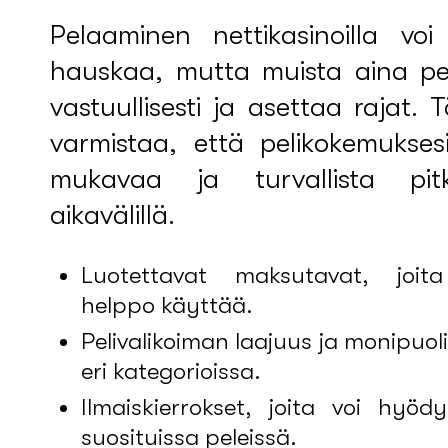
Pelaaminen nettikasinoilla voi 
hauskaa, mutta muista aina pe
vastuullisesti ja asettaa rajat.
varmistaa, että pelikokemukses
mukavaa ja turvallista pitk
aikavälillä.
Luotettavat maksutavat, joit
helppo käyttää.
Pelivalikoiman laajuus ja monipuol
eri kategorioissa.
Ilmaiskierrokset, joita voi hyöd
suosituissa peleissä.