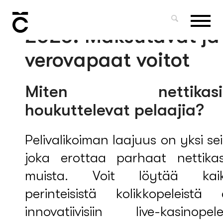
Uudet nettikasinot
2026: Maksutavat ja
verovapaat voitot
Miten nettikasi
houkuttelevat pelaajia?
Pelivalikoiman laajuus on yksi se
joka erottaa parhaat nettikas
muista. Voit löytää kai
perinteisistä kolikkopeleistä 
innovatiivisiin live-kasinopele