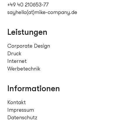
+49 40 210653-77
sayhello(at)mike-company.de
Leistungen
Corporate Design
Druck
Internet
Werbetechnik
Informationen
Kontakt
Impressum
Datenschutz