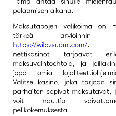
Tämä antaa sinulle mielenra
pelaamisen aikana.
Maksutapojen valikoima on 
tärkeä arvioinnin 
https://wildzsuomi.com/
. E
nettikasinot tarjoavat erila
maksuvaihtoehtoja, ja joillaki
jopa omia lojaliteettiohjelmi
Valitse kasino, joka tarjoaa si
parhaiten sopivat maksutavat, j
voit nauttia vaivattoma
pelikokemuksesta.