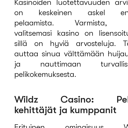
Kasinoiden luotettavuuden arvio
on keskeinen askel en
pelaamista. Varmista, e
valitsemasi kasino on lisensoit
sillä on hyviä arvosteluja. 
auttaa sinua välttämään huijau
ja nauttimaan turvallis
pelikokemuksesta.
Wildz Casino: Pel
kehittäjät ja kumppanit
Erityinen ominaisuus Wi