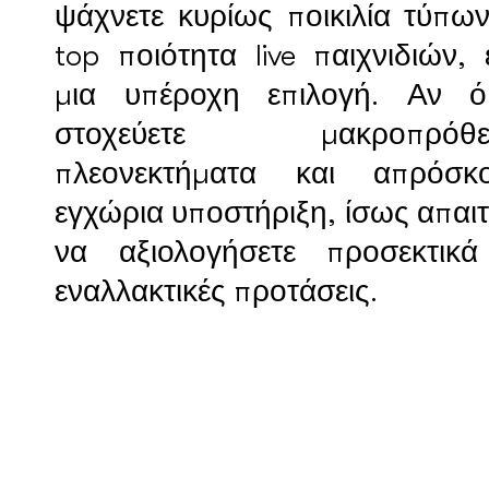
ψάχνετε κυρίως ποικιλία τύπων
top ποιότητα live παιχνιδιών, ε
μια υπέροχη επιλογή. Αν 
στοχεύετε μακροπρόθε
πλεονεκτήματα και απρόσκ
εγχώρια υποστήριξη, ίσως απαιτ
να αξιολογήσετε προσεκτικά
εναλλακτικές προτάσεις.