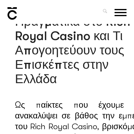
Τι Λειτουργεί
Πραγματικά στο Rich
Royal Casino και Τι
Απογοητεύουν τους
Επισκέπτες στην
Ελλάδα
Ως παίκτες που έχουμε 
ανακαλύψει σε βάθος την εμπε
του Rich Royal Casino, βρισκόμ