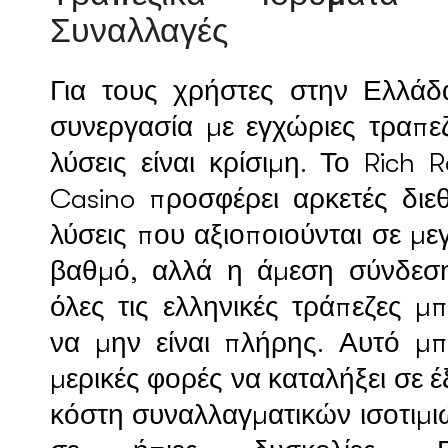
Συναλλαγές
Για τους χρήστες στην Ελλάδ
συνεργασία με εγχώριες τραπεζ
λύσεις είναι κρίσιμη. Το Rich R
Casino προσφέρει αρκετές διεθ
λύσεις που αξιοποιούνται σε με
βαθμό, αλλά η άμεση σύνδεσ
όλες τις ελληνικές τράπεζες μπ
να μην είναι πλήρης. Αυτό μπ
μερικές φορές να καταλήξει σε έ
κόστη συναλλαγματικών ισοτιμι