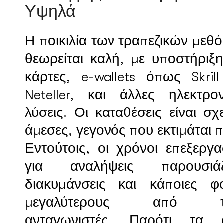
Υψηλά
Η ποικιλία των τραπεζικών μεθ
θεωρείται καλή, με υποστήριξη
κάρτες, e-wallets όπως Skrill
Neteller, και άλλες ηλεκτρον
λύσεις. Οι καταθέσεις είναι σχ
άμεσες, γεγονός που εκτιμάται π
Εντούτοις, οι χρόνοι επεξεργα
για αναλήψεις παρουσιάζ
διακυμάνσεις και κάποιες φ
μεγαλύτερους από τ
ανταγωνιστές. Παρότι τα 