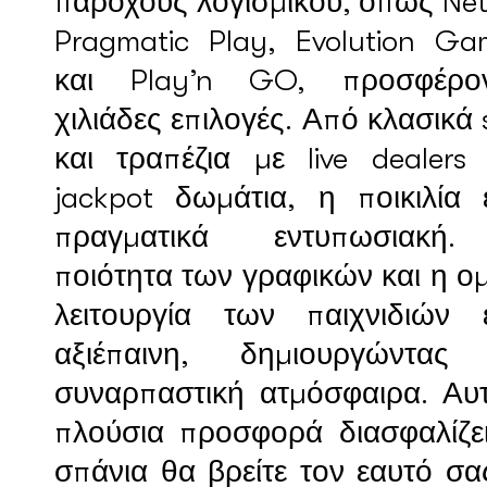
παρόχους λογισμικού, όπως Net
Pragmatic Play, Evolution Ga
και Play’n GO, προσφέρο
χιλιάδες επιλογές. Από κλασικά 
και τραπέζια με live dealers
jackpot δωμάτια, η ποικιλία ε
πραγματικά εντυπωσιακή
ποιότητα των γραφικών και η ο
λειτουργία των παιχνιδιών ε
αξιέπαινη, δημιουργώντας
συναρπαστική ατμόσφαιρα. Αυ
πλούσια προσφορά διασφαλίζει
σπάνια θα βρείτε τον εαυτό σα