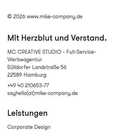
© 2026 www.mike-company.de
Mit Herzblut und Verstand.
MC CREATIVE STUDIO - Full-Service-
Werbeagentur
Sülldorfer Landstraße 56
22589 Hamburg
+49 40 210653-77
sayhello(at)mike-company.de
Leistungen
Corporate Design