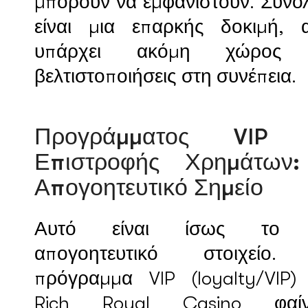
μπορούν να εμφανιστούν. Συνολ
είναι μια επαρκής δοκιμή, 
υπάρχει ακόμη χώρος 
βελτιστοποιήσεις στη συνέπεια.
Προγράμματος VIP 
Επιστροφής Χρημάτων
Απογοητευτικό Σημείο
Αυτό είναι ίσως το 
απογοητευτικό στοιχείο.
πρόγραμμα VIP (loyalty/VIP)
Rich Royal Casino φαίνε