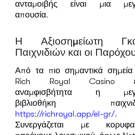
ανταμοιβής είναι μια με
απουσία.
Η Αξιοσημείωτη Γκ
Παιχνιδιών και οι Παρόχο
Από τα πιο σημαντικά σημεία
Rich Royal Casino εί
αναμφισβήτητα η μεγ
βιβλιοθήκη παιχνιδ
https://richroyal.app/el-gr/
.
Συνεργάζεται με κορυφαί