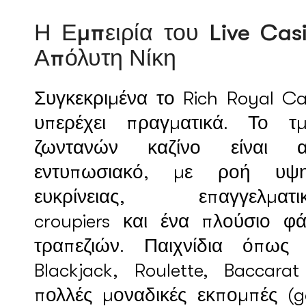
Η Εμπειρία του Live Cas
Απόλυτη Νίκη
Συγκεκριμένα το Rich Royal Ca
υπερέχει πραγματικά. Το τ
ζωντανών καζίνο είναι α
εντυπωσιακό, με ροή υψη
ευκρίνειας, επαγγελματι
croupiers και ένα πλούσιο φ
τραπεζιών. Παιχνίδια όπως 
Blackjack, Roulette, Baccarat
πολλές μοναδικές εκπομπές (