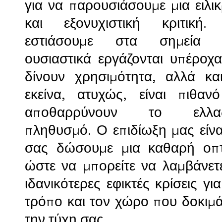
για να παρουσιάσουμε μια ειλικ
και εξονυχιστική κριτική
εστιάσουμε στα σημεία 
ουσιαστικά εργάζονται υπέροχα
δίνουν χρησιμότητα, αλλά κα
εκείνα, ατυχώς, είναι πιθαν
αποθαρρύνουν το ελλαδ
πληθυσμό. Ο επιδίωξη μας είνα
σας δώσουμε μια καθαρή οπτ
ώστε να μπορείτε να λαμβάνετε
ιδανικότερες εφικτές κρίσεις γι
τρόπο και τον χώρο που δοκιμά
την τύχη σας.