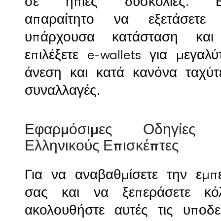
σε ήπιες δυσκολίες. Εί
απαραίτητο να εξετάσετε
υπάρχουσα κατάσταση και
επιλέξετε e-wallets για μεγαλύ
άνεση και κατά κανόνα ταχύτ
συναλλαγές.
Εφαρμόσιμες Οδηγίες 
Ελληνικούς Επισκέπτες
Για να αναβαθμίσετε την εμπε
σας και να ξεπεράσετε κό
ακολουθήστε αυτές τις υποδεί