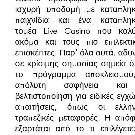
ισχυρή υποδομή με καταπληκ
παιχνίδια και ένα καταπληκ
τομέα Live Casino που καλύ
ακόμα και τους πιο επιλεκτι
επισκέπτες. Παρ‘ όλα αυτά, αδυν
σε κρίσιμης σημασίας σημεία 
το πρόγραμμα αποκλεισμο
απόλυτη σαφήνεια κα
βελτιστοποίηση για ειδικές εγχώ
απαιτήσεις, όπως οι ελλην
τραπεζικές μεταφορές. Η από
εξαρτάται από το τι επιλέγετε