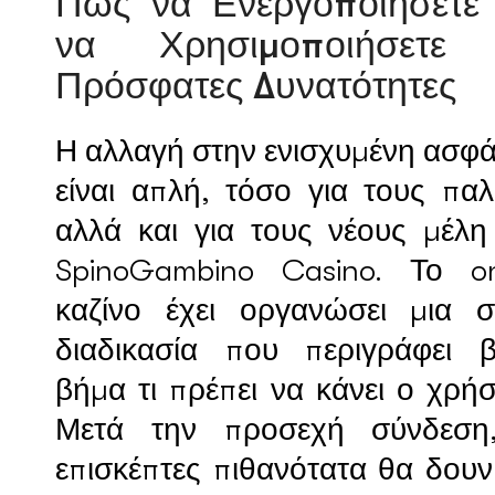
Πώς να Ενεργοποιήσετε 
να Χρησιμοποιήσετε 
Πρόσφατες Δυνατότητες
Η αλλαγή στην ενισχυμένη ασφά
είναι απλή, τόσο για τους παλ
αλλά και για τους νέους μέλη
SpinoGambino Casino. Το on
καζίνο έχει οργανώσει μια 
διαδικασία που περιγράφει 
βήμα τι πρέπει να κάνει ο χρήσ
Μετά την προσεχή σύνδεση
επισκέπτες πιθανότατα θα δουν