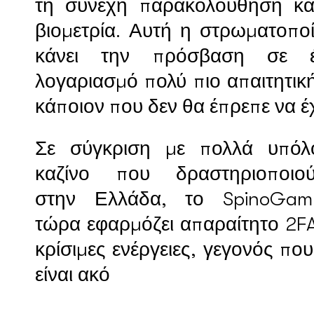
τη συνεχή παρακολούθηση κα
βιομετρία. Αυτή η στρωματοπο
κάνει την πρόσβαση σε έ
λογαριασμό πολύ πιο απαιτητική
κάποιον που δεν θα έπρεπε να έχ
Σε σύγκριση με πολλά υπόλ
καζίνο που δραστηριοποιού
στην Ελλάδα, το SpinoGam
τώρα εφαρμόζει απαραίτητο 2FA
κρίσιμες ενέργειες, γεγονός που
είναι ακό