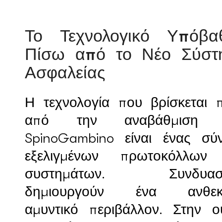
Το Τεχνολογικό Υπόβα
Πίσω από το Νέο Σύστ
Ασφαλείας
Η τεχνολογία που βρίσκεται 
από την αναβάθμιση 
SpinoGambino είναι ένας σύ
εξελιγμένων πρωτοκόλλων
συστημάτων. Συνδυαστ
δημιουργούν ένα ανθεκτ
αμυντικό περιβάλλον. Στην ο