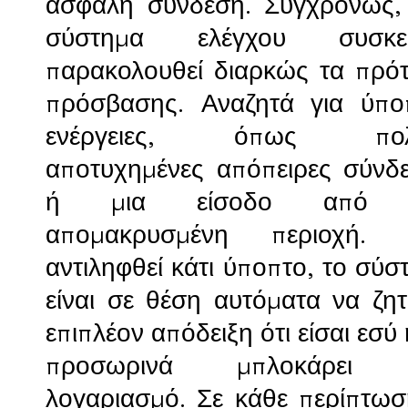
ασφαλή σύνδεση. Συγχρόνως,
σύστημα ελέγχου συσκε
παρακολουθεί διαρκώς τα πρό
πρόσβασης. Αναζητά για ύπο
ενέργειες, όπως πολ
αποτυχημένες απόπειρες σύνδ
ή μια είσοδο από 
απομακρυσμένη περιοχή. 
αντιληφθεί κάτι ύποπτο, το σύσ
είναι σε θέση αυτόματα να ζητ
επιπλέον απόδειξη ότι είσαι εσύ
προσωρινά μπλοκάρει 
λογαριασμό. Σε κάθε περίπτωσ