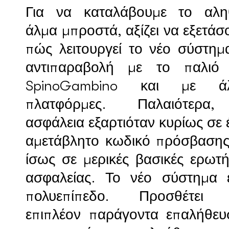
Για να καταλάβουμε το αλη
άλμα μπροστά, αξίζει να εξετάσ
πώς λειτουργεί το νέο σύστημ
αντιπαραβολή με το παλιό
SpinoGambino και με άλ
πλατφόρμες. Παλαιότερα
ασφάλεια εξαρτιόταν κυρίως σε 
αμετάβλητο κωδικό πρόσβασης
ίσως σε μερικές βασικές ερωτή
ασφαλείας. Το νέο σύστημα ε
πολυεπίπεδο. Προσθέτει 
επιπλέον παράγοντα επαλήθευ