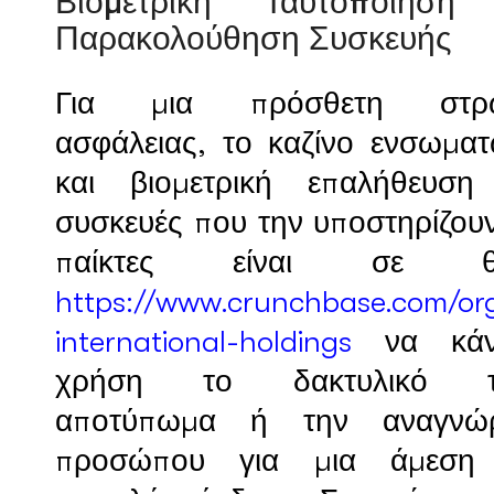
Βιομετρική Ταυτοποίηση 
Παρακολούθηση Συσκευής
Για μια πρόσθετη στρ
ασφάλειας, το καζίνο ενσωματ
και βιομετρική επαλήθευση
συσκευές που την υποστηρίζουν
παίκτες είναι σε θ
https://www.crunchbase.com/org
international-holdings
να κάν
χρήση το δακτυλικό τ
αποτύπωμα ή την αναγνώρ
προσώπου για μια άμεση 