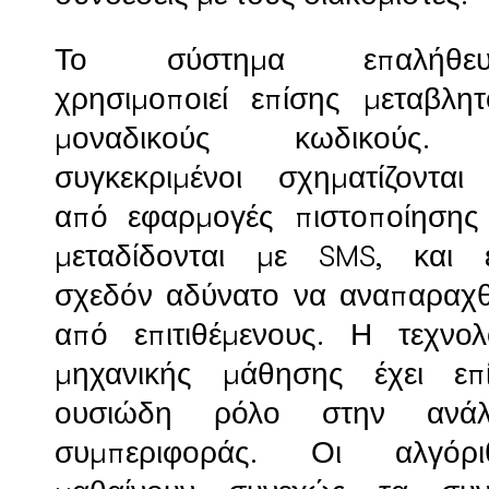
Το σύστημα επαλήθευ
χρησιμοποιεί επίσης μεταβλητ
μοναδικούς κωδικούς.
συγκεκριμένοι σχηματίζονται 
από εφαρμογές πιστοποίησης 
μεταδίδονται με SMS, και ε
σχεδόν αδύνατο να αναπαραχ
από επιτιθέμενους. Η τεχνολ
μηχανικής μάθησης έχει επ
ουσιώδη ρόλο στην ανάλ
συμπεριφοράς. Οι αλγόρι