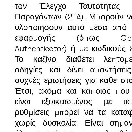
τον Έλεγχο Ταυτότητας 
Παραγόντων (2FA). Μπορούν ν
υλοποιήσουν αυτό μέσα από 
εφαρμογής (όπως Goo
Authenticator) ή με κωδικούς 
Το καζίνο διαθέτει λεπτομε
οδηγίες και δίνει απαντήσει
συχνές ερωτήσεις για κάθε στά
Έτσι, ακόμα και κάποιος που
είναι εξοικειωμένος με τέτ
ρυθμίσεις μπορεί να τα καταφ
χωρίς δυσκολία. Είναι σημαν