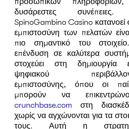
προσωπικών πληροφοριών,
δυσάρεστες συνέπειες.
SpinoGambino Casino κατανοεί ό
εμπιστοσύνη των πελατών είνα
πιο σημαντικό του στοιχεί
επένδυση σε καλύτερα συστή
στοχεύει στη δημιουργία 
ψηφιακού περιβάλλον
εμπιστοσύνης, όπου οι παί
μπορούν να επικεντρώνον
crunchbase.com
στη διασκέδ
χωρίς να αγχώνονται για τα στοι
τους. Αυτή η στρατηγ