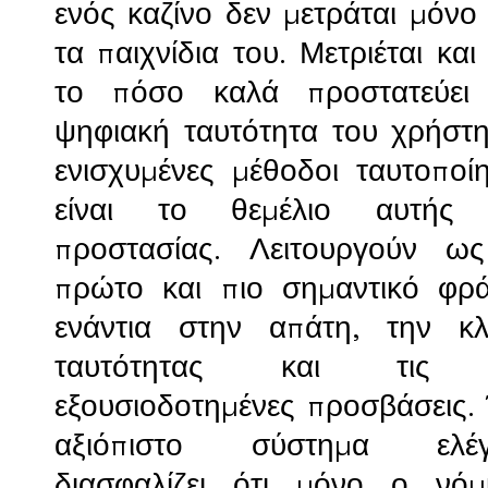
ενός καζίνο δεν μετράται μόνο
τα παιχνίδια του. Μετριέται και
το πόσο καλά προστατεύει
ψηφιακή ταυτότητα του χρήστη
ενισχυμένες μέθοδοι ταυτοποί
είναι το θεμέλιο αυτής 
προστασίας. Λειτουργούν ω
πρώτο και πιο σημαντικό φρ
ενάντια στην απάτη, την κ
ταυτότητας και τις
εξουσιοδοτημένες προσβάσεις.
αξιόπιστο σύστημα ελέγ
διασφαλίζει ότι μόνο ο νόμ