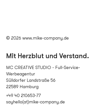
© 2026 www.mike-company.de
Mit Herzblut und Verstand.
MC CREATIVE STUDIO - Full-Service-
Werbeagentur
Sülldorfer Landstraße 56
22589 Hamburg
+49 40 210653-77
sayhello(at)mike-company.de