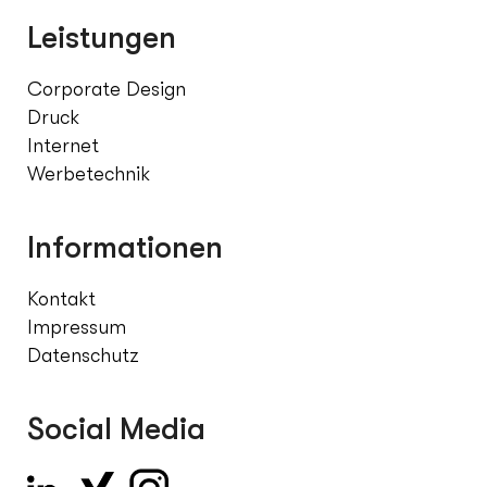
Leistungen
Corporate Design
Druck
Internet
Werbetechnik
Informationen
Kontakt
Impressum
Datenschutz
Social Media