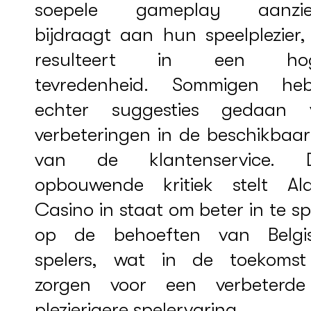
soepele gameplay aanzien
bijdraagt aan hun speelplezier,
resulteert in een hog
tevredenheid. Sommigen he
echter suggesties gedaan 
verbeteringen in de beschikbaar
van de klantenservice. 
opbouwende kritiek stelt Al
Casino in staat om beter in te s
op de behoeften van Belgi
spelers, wat in de toekomst
zorgen voor een verbeterd
plezierigere spelervaring.