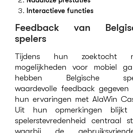
Interactieve functies
Feedback van Belgis
spelers
Tijdens hun zoektocht n
mogelijkheden voor mobiel g
hebben Belgische spel
waardevolle feedback gegeven 
hun ervaringen met AlaWin Cas
Uit hun opmerkingen blijkt
spelerstevredenheid centraal st
waarbij de gebruiksvriendel