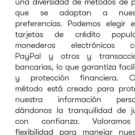
una diversidad de métodos de 
que se adaptan a nuest
preferencias. Podemos elegir e
tarjetas de crédito popula
monederos electrónicos 
PayPal y otros y transacci
bancarias, lo que garantiza faci
y protección financiera. 
método está creado para prot
nuestra información perso
dándonos la tranquilidad de j
con confianza. Valoramo
flexibilidad para manejar nues