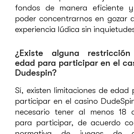
fondos de manera eficiente y
poder concentrarnos en gozar d
experiencia lúdica sin inquietudes
¿Existe alguna restricció
edad para participar en el ca
Dudespin?
Sí, existen limitaciones de edad
participar en el casino DudeSpi
necesario tener al menos 18 
para participar, de acuerdo co
normativa de juegos de a