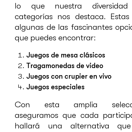
lo que nuestra diversida
categorías nos destaca. Estas
algunas de las fascinantes opci
que puedes encontrar:
Juegos de mesa clásicos
Tragamonedas de video
Juegos con crupier en vivo
Juegos especiales
Con esta amplia selecci
aseguramos que cada particip
hallará una alternativa qu