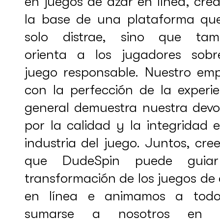
en juegos de azar en línea, cre
la base de una plataforma qu
solo distrae, sino que tam
orienta a los jugadores sobr
juego responsable. Nuestro em
con la perfección de la experie
general demuestra nuestra devo
por la calidad y la integridad 
industria del juego. Juntos, cr
que DudeSpin puede guia
transformación de los juegos de
en línea e animamos a tod
sumarse a nosotros en e