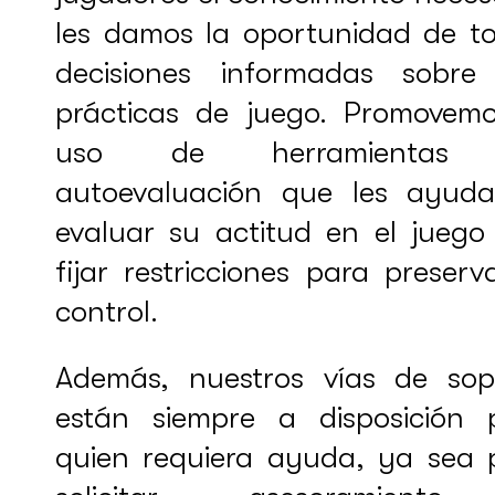
les damos la oportunidad de t
decisiones informadas sobre
prácticas de juego. Promovemo
uso de herramientas
autoevaluación que les ayud
evaluar su actitud en el juego
fijar restricciones para preserv
control.
Además, nuestros vías de sop
están siempre a disposición 
quien requiera ayuda, ya sea 