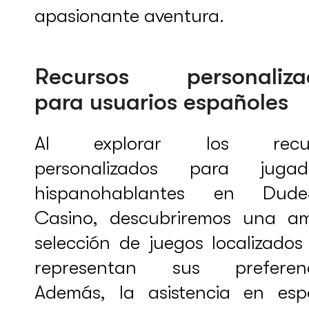
apasionante aventura.
Recursos personaliza
para usuarios españoles
Al explorar los recur
personalizados para jugad
hispanohablantes en Dude
Casino, descubriremos una am
selección de juegos localizados
representan sus preferenc
Además, la asistencia en esp