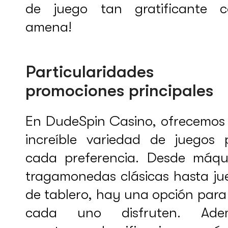
de juego tan gratificante 
amena!
Particularidade
promociones principales
En DudeSpin Casino, ofrecemos
increíble variedad de juegos 
cada preferencia. Desde máqu
tragamonedas clásicas hasta ju
de tablero, hay una opción para
cada uno disfruten. Ade