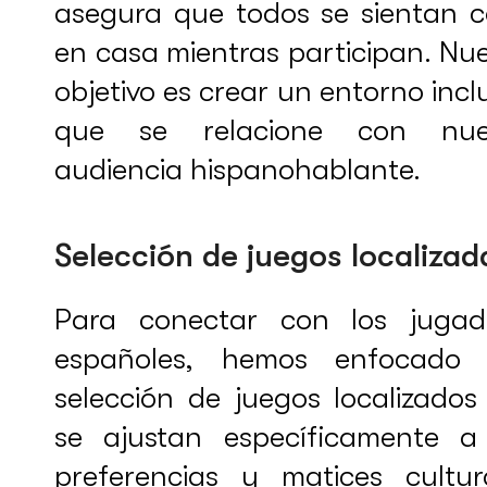
asegura que todos se sientan 
en casa mientras participan. Nu
objetivo es crear un entorno incl
que se relacione con nue
audiencia hispanohablante.
Selección de juegos localizad
Para conectar con los jugad
españoles, hemos enfocado
selección de juegos localizados
se ajustan específicamente a
preferencias y matices cultura