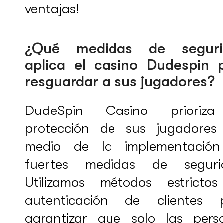
ventajas!
¿Qué medidas de seguri
aplica el casino Dudespin 
resguardar a sus jugadores?
DudeSpin Casino prioriz
protección de sus jugadores
medio de la implementació
fuertes medidas de seguri
Utilizamos métodos estricto
autenticación de clientes 
garantizar que solo las pers