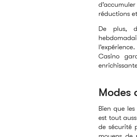
d’accumuler 
réductions et
De plus, d
hebdomadaire
l’expérience
Casino gara
enrichissant
Modes d
Bien que les
est tout aus
de sécurité 
moyens de p