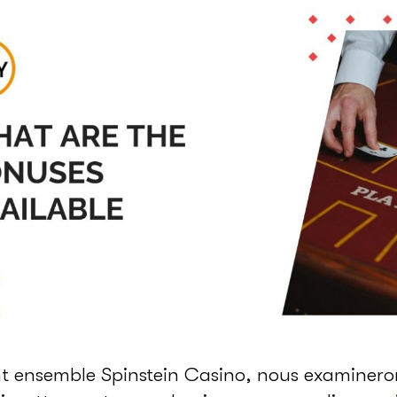
 ensemble Spinstein Casino, nous examineron