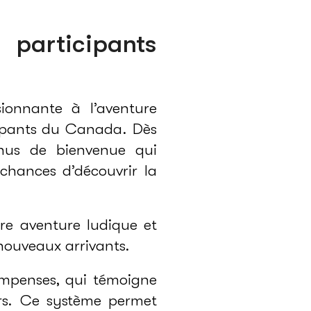
participants
ionnante à l’aventure
cipants du Canada. Dès
onus de bienvenue qui
’chances d’découvrir la
re aventure ludique et
nouveaux arrivants.
compenses, qui témoigne
ers. Ce système permet