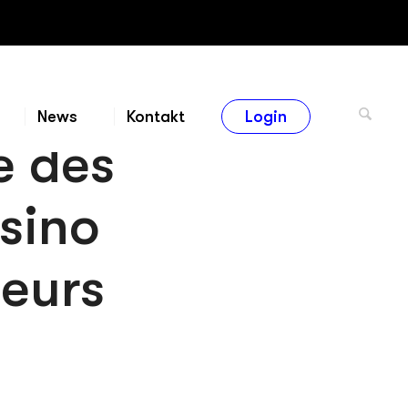
News
Kontakt
Login
e des
asino
ueurs