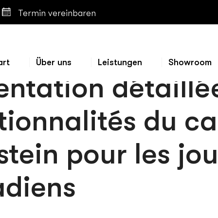
Termin vereinbaren
art
Über uns
Leistungen
Showroom
entation détaillé
tionnalités du c
stein pour les jo
diens