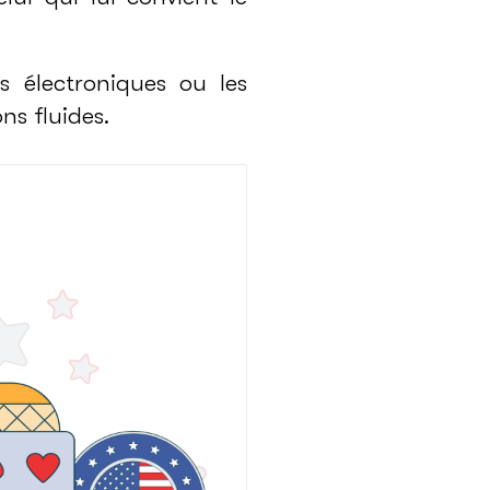
es électroniques ou les
ns fluides.