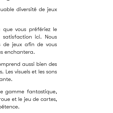
uable diversité de jeux
que vous préfériez le
 satisfaction ici. Nous
rs de jeux afin de vous
us enchantera.
comprend aussi bien des
 Les visuels et les sons
tante.
une gamme fantastique,
oue et le jeu de cartes,
pétence.