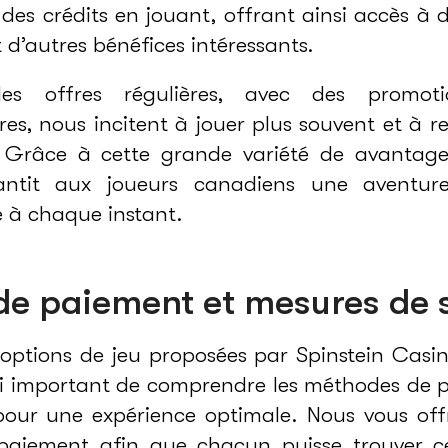
des crédits en jouant, offrant ainsi accès à d
 d’autres bénéfices intéressants.
es offres régulières, avec des promoti
s, nous incitent à jouer plus souvent et à 
. Grâce à cette grande variété de avantages
ntit aux joueurs canadiens une aventure
e à chaque instant.
e paiement et mesures de s
 options de jeu proposées par Spinstein Casino
si important de comprendre les méthodes de 
pour une expérience optimale. Nous vous off
aiement afin que chacun puisse trouver cel