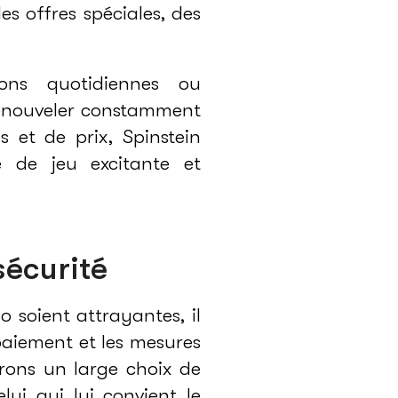
es offres spéciales, des
ons quotidiennes ou
renouveler constamment
 et de prix, Spinstein
 de jeu excitante et
écurité
 soient attrayantes, il
paiement et les mesures
rons un large choix de
ui qui lui convient le