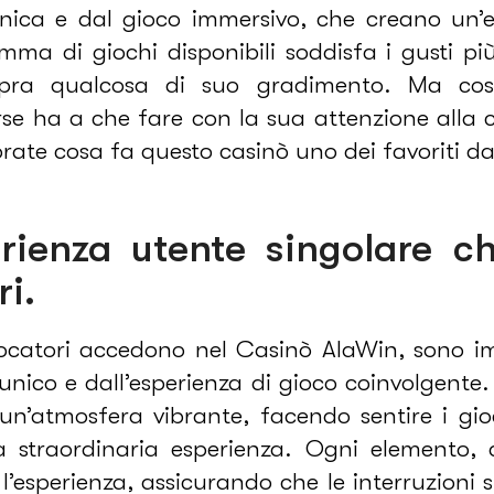
nica e dal gioco immersivo, che creano un’
ma di giochi disponibili soddisfa i gusti pi
pra qualcosa di suo gradimento. Ma cos
rse ha a che fare con la sua attenzione alla
orate cosa fa questo casinò uno dei favoriti dai
rienza utente singolare ch
ri.
ocatori accedono nel Casinò AlaWin, sono i
 unico e dall’esperienza di gioco coinvolgente.
un’atmosfera vibrante, facendo sentire i gi
 straordinaria esperienza. Ogni elemento, d
 l’esperienza, assicurando che le interruzioni 