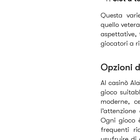
Questa vari
quello veter
aspettative,
giocatori a 
Opzioni d
Al casinò Al
gioco suitabl
moderne, ce
l’attenzione
Ogni gioco 
frequenti r
usufruire di