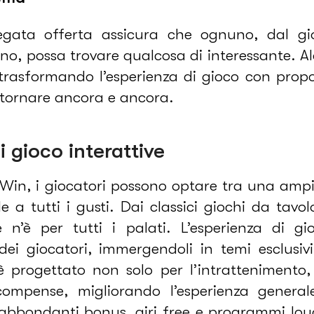
egata offerta assicura che ognuno, dal gio
ano, possa trovare qualcosa di interessante. A
 trasformando l’esperienza di gioco con prop
ritornare ancora e ancora.
i gioco interattive
aWin, i giocatori possono optare tra una am
e a tutti i gusti. Dai classici giochi da tavo
 n’è per tutti i palati. L’esperienza di g
 dei giocatori, immergendoli in temi esclusiv
è progettato non solo per l’intrattenimento
icompense, migliorando l’esperienza general
 abbondanti bonus, giri free e programmi loya