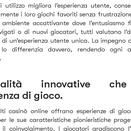
di utilizzo migliora l’esperienza utente, cons
lmente i loro giochi favoriti senza frustrazion
ambiente accattivante dove l’entusiasmo fio
igati o di nuovi giocatori, tutti valutano l’d
e di un’esperienza utente unica. La impegno 
n lo differenzia davvero, rendendo ogni
.
onalità innovative che
enza di gioco.
ti casinò online offrano esperienze di gio
er le sue caratteristiche pionieristiche proge
l coinvolgimento. I giocatori gradiscono l’