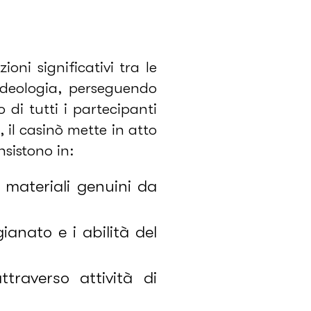
oni significativi tra le
 ideologia, perseguendo
 di tutti i partecipanti
, il casinò mette in atto
nsistono in:
e materiali genuini da
gianato e i abilità del
ttraverso attività di