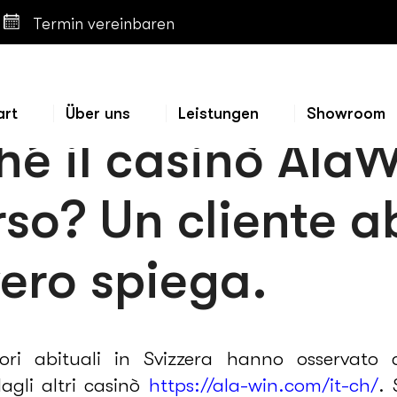
Termin vereinbaren
art
Über uns
Leistungen
Showroom
hé il casinò AlaW
rso? Un cliente a
zero spiega.
tori abituali in Svizzera hanno osservato
dagli altri casinò
https://ala-win.com/it-ch/
. 