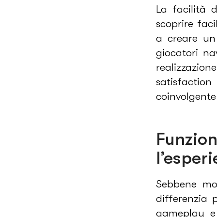
La facilità 
scoprire faci
a creare un 
giocatori nav
realizzazion
satisfactio
coinvolgente
Funzi
l’esperi
Sebbene mol
differenzia p
gameplay e i