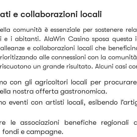
ati e collaborazioni locali
lla comunità è essenziale per sostenere relazi
ali e i abitanti. AlaWin Casino sposa questa
lleanze e collaborazioni locali che beneficino
Prioritizzando alle connessioni con la comunità
riscuotono un grande risultato. Alcuni casi co
o con gli agricoltori locali per procurar
nella nostra offerta gastronomica.
mo eventi con artisti locali, esibendo l’arti
re le associazioni benefiche regionali a
a fondi e campagne.