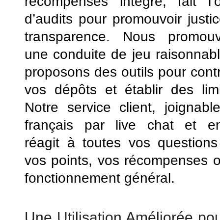
récompenses intégré, fait l’o
d’audits pour promouvoir justic
transparence. Nous promou
une conduite de jeu raisonnabl
proposons des outils pour contr
vos dépôts et établir des limi
Notre service client, joignabl
français par live chat et em
réagit à toutes vos questions
vos points, vos récompenses o
fonctionnement général.
Une Utilisation Améliorée pou