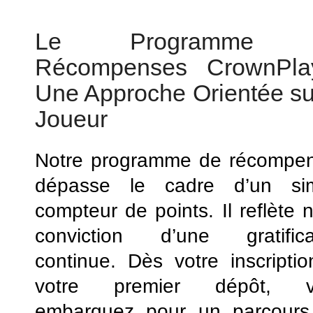
Le Programme 
Récompenses CrownPla
Une Approche Orientée su
Joueur
Notre programme de récompe
dépasse le cadre d’un si
compteur de points. Il reflète 
conviction d’une gratifica
continue. Dès votre inscriptio
votre premier dépôt, v
embarquez pour un parcours