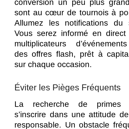
conversion un peu plus gran
sont au cœur de tournois à poi
Allumez les notifications du s
Vous serez informé en direct
multiplicateurs d’événement
des offres flash, prêt à capita
sur chaque occasion.
Éviter les Pièges Fréquents
La recherche de primes 
s’inscrire dans une attitude de
responsable. Un obstacle fréq