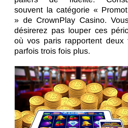
souvent la catégorie « Promot
» de CrownPlay Casino. Vou
désirerez pas louper ces péri
où vos paris rapportent deux f
parfois trois fois plus.