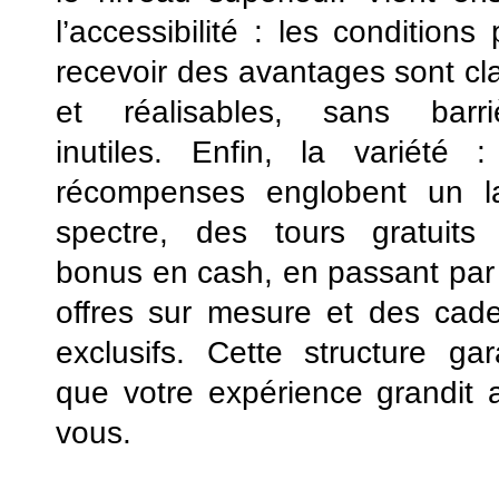
l’accessibilité : les conditions
recevoir des avantages sont cla
et réalisables, sans barri
inutiles. Enfin, la variété :
récompenses englobent un l
spectre, des tours gratuits
bonus en cash, en passant par
offres sur mesure et des cad
exclusifs. Cette structure gara
que votre expérience grandit 
vous.