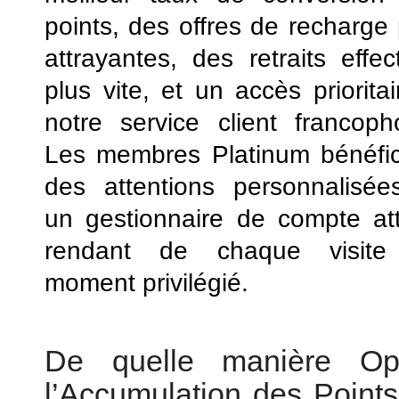
points, des offres de recharge 
attrayantes, des retraits effec
plus vite, et un accès priorita
notre service client francoph
Les membres Platinum bénéfic
des attentions personnalisée
un gestionnaire de compte atti
rendant de chaque visit
moment privilégié.
De quelle manière Op
l’Accumulation des Point