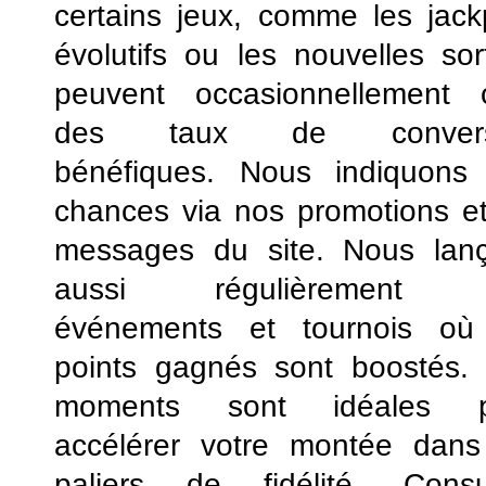
certains jeux, comme les jack
évolutifs ou les nouvelles sort
peuvent occasionnellement of
des taux de convers
bénéfiques. Nous indiquons
chances via nos promotions et
messages du site. Nous lan
aussi régulièrement 
événements et tournois où
points gagnés sont boostés.
moments sont idéales p
accélérer votre montée dans
paliers de fidélité. Consu