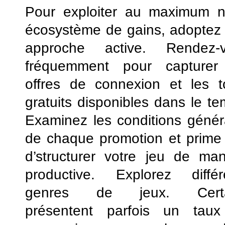
Pour exploiter au maximum n
écosystème de gains, adoptez
approche active. Rendez-
fréquemment pour capturer
offres de connexion et les t
gratuits disponibles dans le te
Examinez les conditions génér
de chaque promotion et prime 
d’structurer votre jeu de man
productive. Explorez différ
genres de jeux. Certa
présentent parfois un tau