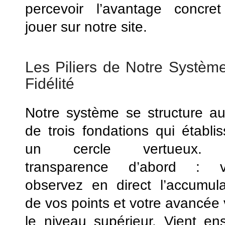
percevoir l’avantage concre
jouer sur notre site.
Les Piliers de Notre Systèm
Fidélité
Notre système se structure au
de trois fondations qui établis
un cercle vertueux.
transparence d’abord : 
observez en direct l’accumula
de vos points et votre avancée 
le niveau supérieur. Vient ens