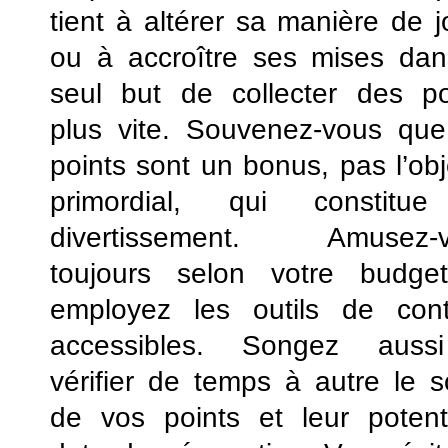
tient à altérer sa manière de j
ou à accroître ses mises dan
seul but de collecter des po
plus vite. Souvenez-vous que
points sont un bonus, pas l’obj
primordial, qui constitu
divertissement. Amusez-
toujours selon votre budge
employez les outils de cont
accessibles. Songez aus
vérifier de temps à autre le s
de vos points et leur potenti