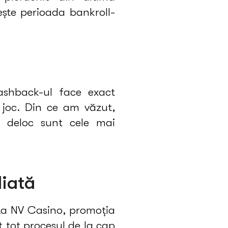
ște perioada bankroll-
ashback-ul face exact
n joc. Din ce am văzut,
u deloc sunt cele mai
liată
 La NV Casino, promoția
 tot procesul de la cap