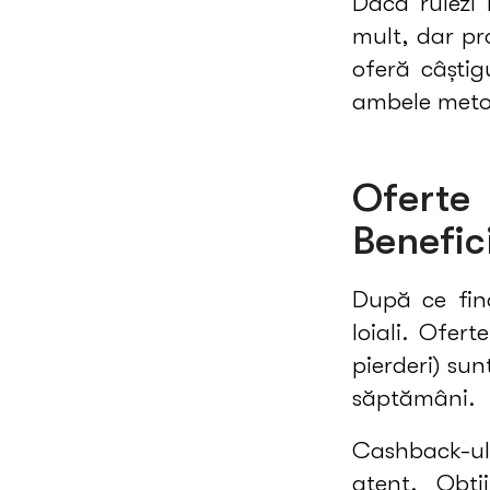
Dacă rulezi 
mult, dar pro
oferă câștig
ambele metod
Oferte
Benefic
După ce fin
loiali. Ofer
pierderi) su
săptămâni.
Cashback-ul 
atent. Obți