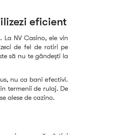
lizezi eficient
. La NV Casino, ele vin
ci de fel de rotiri pe
te să nu te gândești la
us, nu ca bani efectivi.
n termenii de rulaj. De
ese alese de cazino.