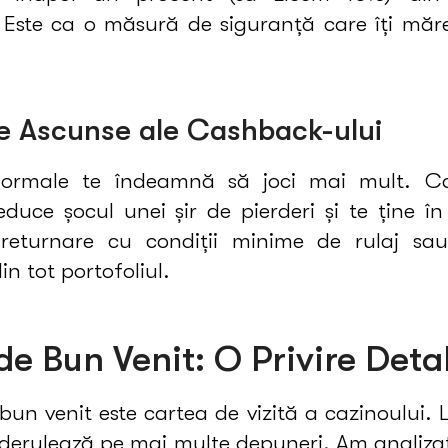
Este ca o măsură de siguranță care îți măre
le Ascunse ale Cashback-ului
normale te îndeamnă să joci mai mult. C
reduce șocul unei șir de pierderi și te ține î
 returnare cu condiții minime de rulaj sa
n tot portofoliul.
de Bun Venit: O Privire Deta
bun venit este cartea de vizită a cazinoului.
 derulează pe mai multe depuneri. Am analizat