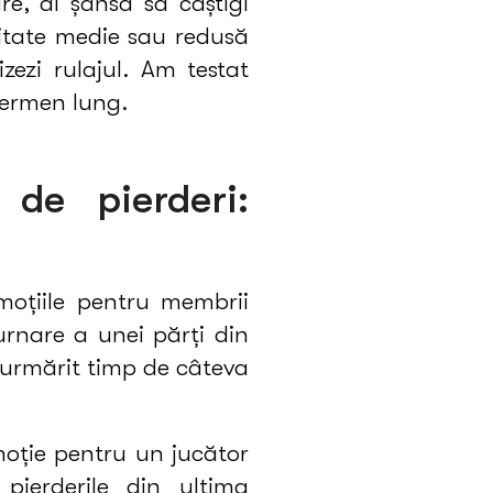
are, ai șansa să câștigi
ilitate medie sau redusă
zezi rulajul. Am testat
termen lung.
de pierderi:
moțiile pentru membrii
turnare a unei părți din
m urmărit timp de câteva
moție pentru un jucător
pierderile din ultima