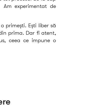
i. Am experimentat de
 primești. Ești liber să
din prima. Dar fi atent,
nus, ceea ce impune o
ere