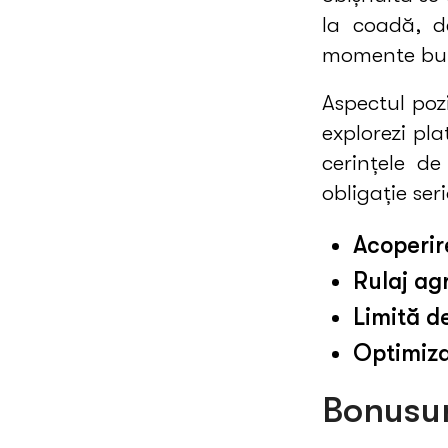
la coadă, d
momente bune
Aspectul pozi
explorezi pla
cerințele d
obligație ser
Acoperir
Rulaj ag
Limită d
Optimiza
Bonusur