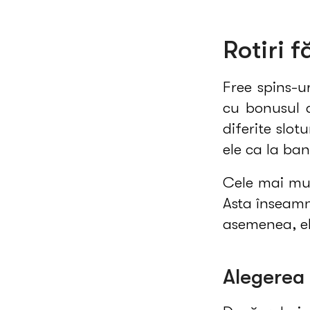
Rotiri f
Free spins-u
cu bonusul d
diferite slo
ele ca la ban
Cele mai mult
Asta înseamn
asemenea, ele
Alegerea 