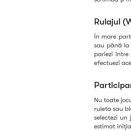
Rulajul (
În mare part
sau până la 
pariezi într
efectuezi ace
Participar
Nu toate jocu
ruleta sau b
selectezi un 
estimat iniția