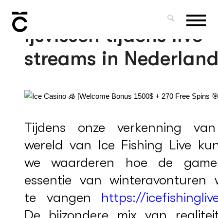
Maximaal genot in
ijsvissen tijdens live-
streams in Nederlan
Tijdens onze verkenning va
wereld van Ice Fishing Live ku
we waarderen hoe de gam
essentie van winteravonturen 
te vangen
https://icefishinglive
De bijzondere mix van realitei