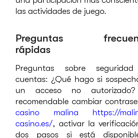
una participación más conscient
las actividades de juego.
Preguntas frecuen
rápidas
Preguntas sobre segurida
cuentas: ¿Qué hago si sospech
un acceso no autorizado
recomendable cambiar contrase
casino malina https://mali
casino.es/
, activar la verificaci
dos pasos si está disponib