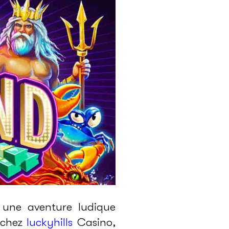
 une aventure ludique
, chez
luckyhills
Casino,