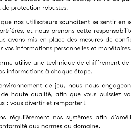
et de protection robustes.
ue nos utilisateurs souhaitent se sentir en sé
 préférés, et nous prenons cette responsabilit
s avons mis en place des mesures de confide
r vos informations personnelles et monétaires
orme utilise une technique de chiffrement de 
vos informations à chaque étape.
environnement de jeu, nous nous engageons 
e haute qualité, afin que vous puissiez vou
s : vous divertir et remporter !
ns régulièrement nos systèmes afin d’améli
conformité aux normes du domaine.