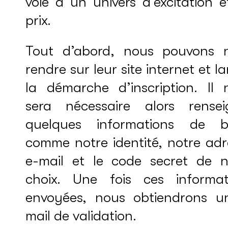
voie à un univers d’excitation 
prix.
Tout d’abord, nous pouvons 
rendre sur leur site internet et l
la démarche d’inscription. Il 
sera nécessaire alors rensei
quelques informations de b
comme notre identité, notre adr
e-mail et le code secret de n
choix. Une fois ces informat
envoyées, nous obtiendrons u
mail de validation.