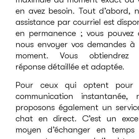
en avez besoin. Tout d’abord, n
assistance par courriel est dispo
en permanence ; vous pouvez a
nous envoyer vos demandes à 
moment. Vous obtiendrez
réponse détaillée et adaptée.
Pour ceux qui optent pour
communication instantanée, 
proposons également un servic
chat en direct. C’est un excel
moyen d’échanger en temps 