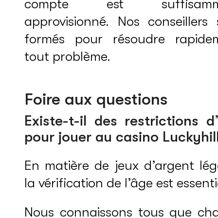
compte est suffisamm
approvisionné. Nos conseillers 
formés pour résoudre rapide
tout problème.
Foire aux questions
Existe-t-il des restrictions d
pour jouer au casino Luckyhil
En matière de jeux d’argent lég
la vérification de l’âge est essenti
Nous connaissons tous que ch