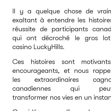
Il y a quelque chose de vrai
exaltant à entendre les histoir
réussite de participants canad
qui ont décroché le gros lo
casino LuckyHills.
Ces histoires sont motivant
encourageants, et nous rappel
les extraordinaires cagno
canadiennes qui peuv
transformer nos vies en un instan