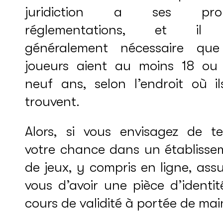
juridiction a ses prop
réglementations, et il 
généralement nécessaire que
joueurs aient au moins 18 ou 
neuf ans, selon l’endroit où il
trouvent.
Alors, si vous envisagez de te
votre chance dans un établisse
de jeux, y compris en ligne, ass
vous d’avoir une pièce d’identi
cours de validité à portée de mai