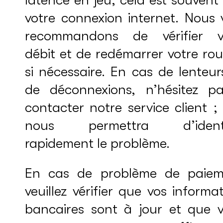
latence en jeu, cela est souvent 
votre connexion internet. Nous 
recommandons de vérifier v
débit et de redémarrer votre ro
si nécessaire. En cas de lenteu
de déconnexions, n’hésitez p
contacter notre service client ;
nous permettra d’identi
rapidement le problème.
En cas de problème de paiem
veuillez vérifier que vos informa
bancaires sont à jour et que v