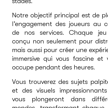
stades.
Notre objectif principal est de p
l’engagement des joueurs au 
de nos services. Chaque jeu
conçu non seulement pour distra
mais aussi pour créer une expér
immersive qui vous fascine et 
occupe pendant des heures.
Vous trouverez des sujets palpi
et des visuels impressionnants
vous plongeront dans différ
mondes, transformant chaque 