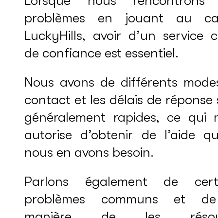
Lorsque nous rencontrons
problèmes en jouant au ca
LuckyHills, avoir d’un service c
de confiance est essentiel.
Nous avons de différents mode
contact et les délais de réponse
généralement rapides, ce qui 
autorise d’obtenir de l’aide q
nous en avons besoin.
Parlons également de cert
problèmes communs et de
manière de les résou