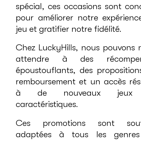
spécial, ces occasions sont con
pour améliorer notre expérienc
jeu et gratifier notre fidélité.
Chez LuckyHills, nous pouvons 
attendre à des récompen
époustouflants, des proposition
remboursement et un accès rés
à de nouveaux jeux
caractéristiques.
Ces promotions sont sou
adaptées à tous les genre