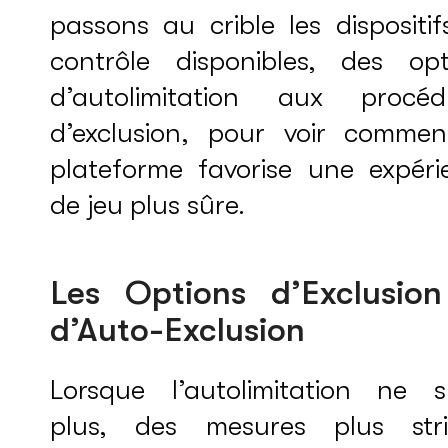
passons au crible les dispositi
contrôle disponibles, des opt
d’autolimitation aux procéd
d’exclusion, pour voir commen
plateforme favorise une expéri
de jeu plus sûre.
Les Options d’Exclusion
d’Auto-Exclusion
Lorsque l’autolimitation ne su
plus, des mesures plus stri