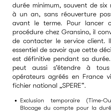
durée minimum, souvent de six 
à un an, sans réouverture poss
avant le terme. Pour lancer c
procédure chez Gransino, il con
de contacter le service client. I
essentiel de savoir que cette déc
est définitive pendant sa durée.
peut aussi s’étendre à tous
opérateurs agréés en France vi
fichier national „SPERE“.
Exclusion temporaire (Time-Ou
Blocage du compte pour la dur