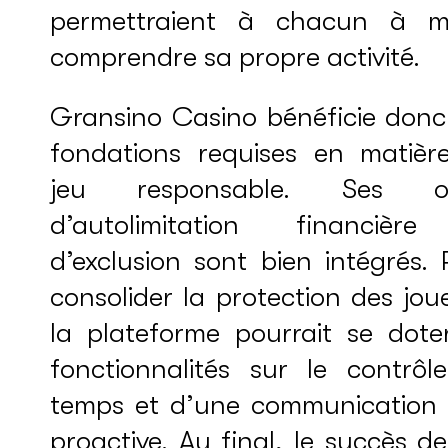
permettraient à chacun à m
comprendre sa propre activité.
Gransino Casino bénéficie donc
fondations requises en matièr
jeu responsable. Ses ou
d’autolimitation financièr
d’exclusion sont bien intégrés.
consolider la protection des jou
la plateforme pourrait se dote
fonctionnalités sur le contrôl
temps et d’une communication 
proactive. Au final, le succès d