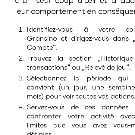
d’un seul coup d’œil et à ada
leur comportement en conséque
Identifiez-vous à votre co
Gransino et dirigez-vous dans
Compte“.
Trouvez la section „Historiqu
transactions“ ou „Relevé de jeu“.
Sélectionnez la période qui 
convient (un jour, une semain
mois) pour voir toutes vos actions
Servez-vous de ces données 
confronter votre activité ave
limites que vous avez vous-
définies.