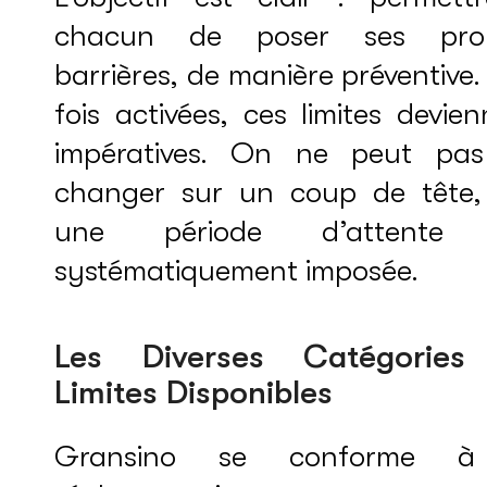
chacun de poser ses pro
barrières, de manière préventive
fois activées, ces limites devie
impératives. On ne peut pas
changer sur un coup de tête,
une période d’attente 
systématiquement imposée.
Les Diverses Catégories
Limites Disponibles
Gransino se conforme à