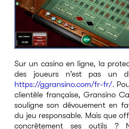
Sur un casino en ligne, la prote
des joueurs n’est pas un dé
https://ggransino.com/fr-fr/
. Po
clientèle française, Gransino C
souligne son dévouement en fa
du jeu responsable. Mais que of
concrètement ses outils ? 