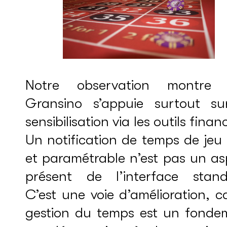
Notre observation montre
Gransino s’appuie surtout su
sensibilisation via les outils financ
Un notification de temps de jeu 
et paramétrable n’est pas un as
présent de l’interface stand
C’est une voie d’amélioration, c
gestion du temps est un fonde