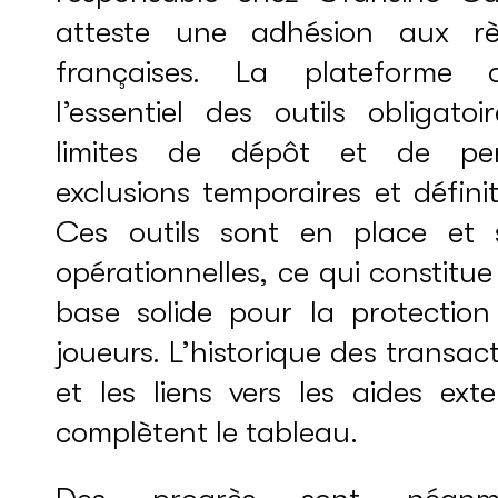
atteste une adhésion aux rè
françaises. La plateforme o
l’essentiel des outils obligatoi
limites de dépôt et de per
exclusions temporaires et définit
Ces outils sont en place et 
opérationnelles, ce qui constitu
base solide pour la protection
joueurs. L’historique des transac
et les liens vers les aides ext
complètent le tableau.