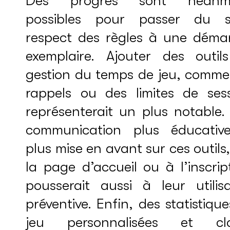
Des progrès sont néanmo
possibles pour passer du st
respect des règles à une déma
exemplaire. Ajouter des outil
gestion du temps de jeu, comme
rappels ou des limites de sess
représenterait un plus notable.
communication plus éducativ
plus mise en avant sur ces outils
la page d’accueil ou à l’inscrip
pousserait aussi à leur utilisa
préventive. Enfin, des statistiqu
jeu personnalisées et cla