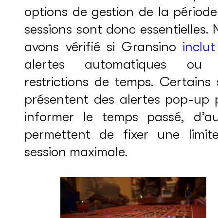
options de gestion de la périod
sessions sont donc essentielles.
avons vérifié si Gransino
inclut
alertes automatiques ou
restrictions de temps. Certains 
présentent des alertes pop-up 
informer le temps passé, d’au
permettent de fixer une limit
session maximale.