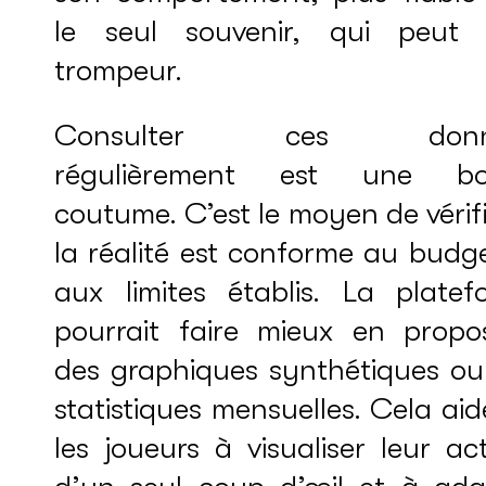
le seul souvenir, qui peut 
trompeur.
Consulter ces donn
régulièrement est une b
coutume. C’est le moyen de vérifi
la réalité est conforme au budg
aux limites établis. La platef
pourrait faire mieux en propo
des graphiques synthétiques ou
statistiques mensuelles. Cela aid
les joueurs à visualiser leur act