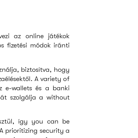
ezi az online játékok
 fizetési módok iránti
nálja, biztosítva, hogy
aélésektől. A variety of
az e-wallets és a banki
át szolgálja a without
sztül, így you can be
 prioritizing security a