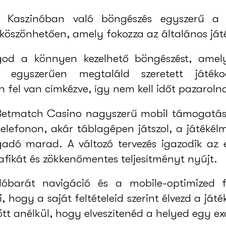
 Kaszinóban való böngészés egyszerű a 
 köszönhetően, amely fokozza az általános ját
ogod a könnyen kezelhető böngészést, amely
 egyszerűen megtaláld szeretett játéko
 fel van címkézve, így nem kell időt pazaroln
Betmatch Casino nagyszerű mobil támogatássa
telefonon, akár táblagépen játszol, a játék
adó marad. A változó tervezés igazodik az e
fikát és zökkenőmentes teljesítményt nyújt.
lóbarát navigáció és a mobile-optimized fe
i, hogy a saját feltételeid szerint élvezd a já
ött anélkül, hogy elveszítenéd a helyed egy e