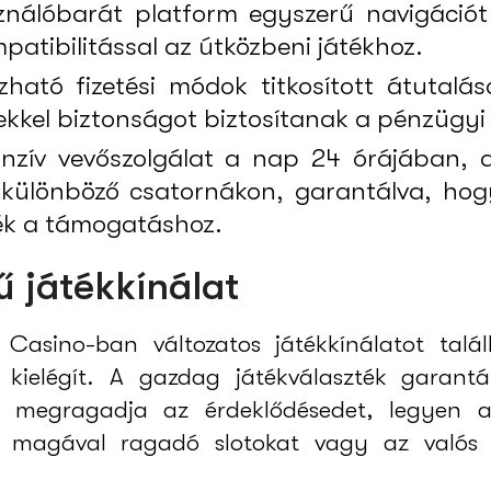
ználóbarát platform egyszerű navigációt 
patibilitással az útközbeni játékhoz.
ható fizetési módok titkosított átutalás
kkel biztonságot biztosítanak a pénzügyi
nzív vevőszolgálat a nap 24 órájában,
 különböző csatornákon, garantálva, hog
ék a támogatáshoz.
ű játékkínálat
Casino-ban változatos játékkínálatot talá
t kielégít. A gazdag játékválaszték garantá
i megragadja az érdeklődésedet, legyen az
a magával ragadó slotokat vagy az valós i