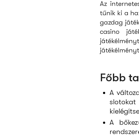
Az internete
tűnik ki a h
gazdag játék
casino ját
játékélményt
játékélményt
Főbb t
A változ
slotokat
kielégítse
A bőkez
rendszer