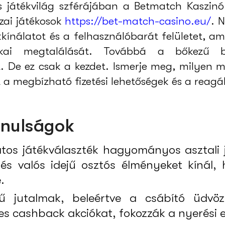
s játékvilág szférájában a Betmatch Kaszinó
azai játékosok
https://bet-match-casino.eu/
. 
kínálatot és a felhasználóbarát felületet, ame
ékai megtalálását. Továbbá a bőkezű 
. De ez csak a kezdet. Ismerje meg, milyen 
 a megbízható fizetési lehetőségek és a reagál
anulságok
atos játékválaszték hagyományos asztali já
 és valós idejű osztós élményeket kínál,
.
ű jutalmak, beleértve a csábító üdvöz
es cashback akciókat, fokozzák a nyerési e