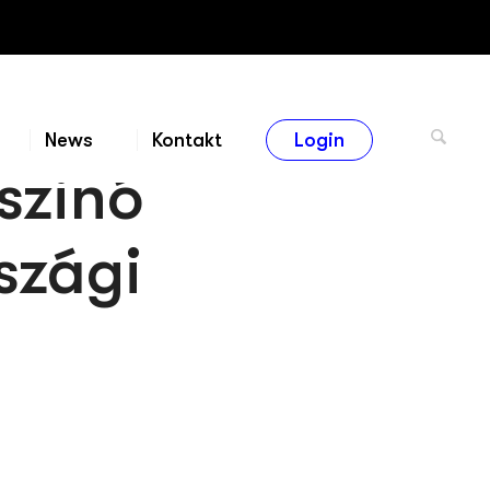
News
Kontakt
Login
szinó
szági