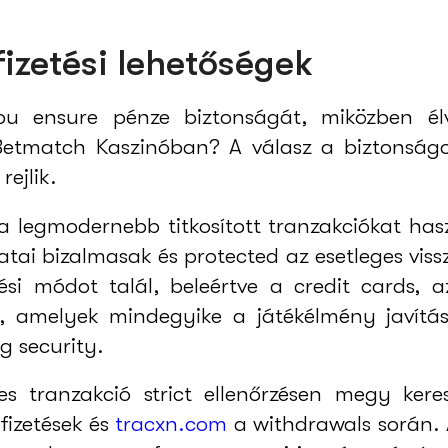
fizetési lehetőségek
 ensure pénze biztonságát, miközben élv
Betmatch Kaszinóban? A válasz a biztonságos
ejlik.
 legmodernebb titkosított tranzakciókat hasz
tai bizalmasak és protected az esetleges vissz
etési módot talál, beleértve a credit cards, 
t, amelyek mindegyike a játékélmény javítás
 security.
s tranzakció strict ellenőrzésen megy kere
fizetések és
tracxn.com
a withdrawals során. A