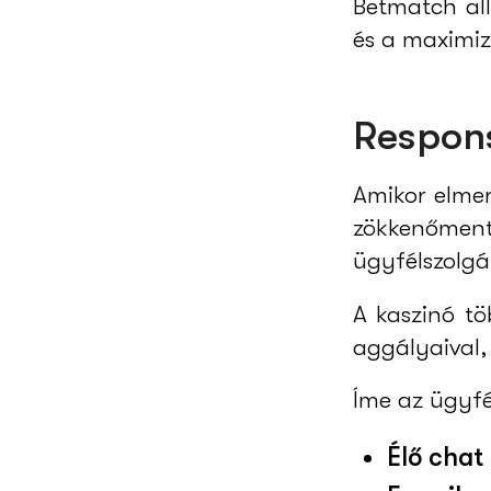
Betmatch al
és a maximiz
Respons
Amikor elmer
zökkenőmen
ügyfélszolgá
A kaszinó tö
aggályaival,
Íme az ügyfé
Élő chat