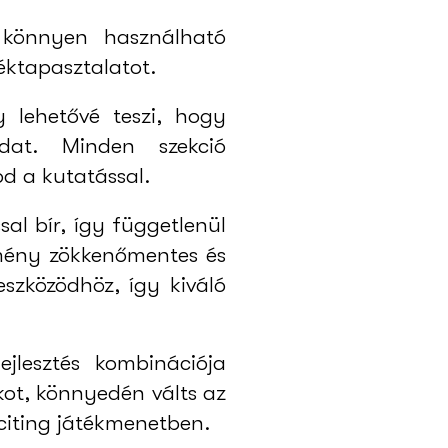
könnyen használható
éktapasztalatot.
 lehetővé teszi, hogy
dat. Minden szekció
od a kutatással.
l bír, így függetlenül
élmény zökkenőmentes és
szközödhöz, így kiváló
jlesztés kombinációja
tékot, könnyedén válts az
xciting játékmenetben.