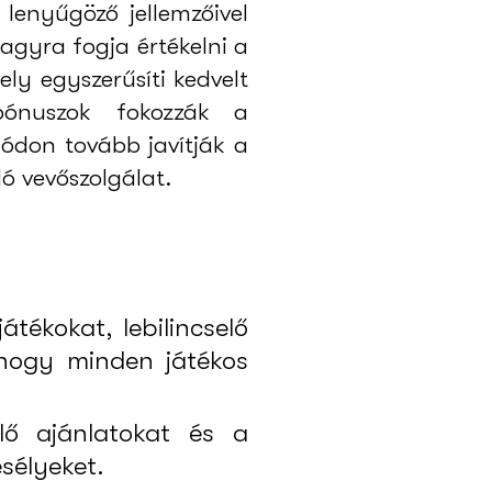
 lenyűgöző jellemzőivel
Nagyra fogja értékelni a
ly egyszerűsíti kedvelt
bónuszok fokozzák a
módon tovább javítják a
ó vevőszolgálat.
tékokat, lebilincselő
 hogy minden játékos
lő ajánlatokat és a
sélyeket.