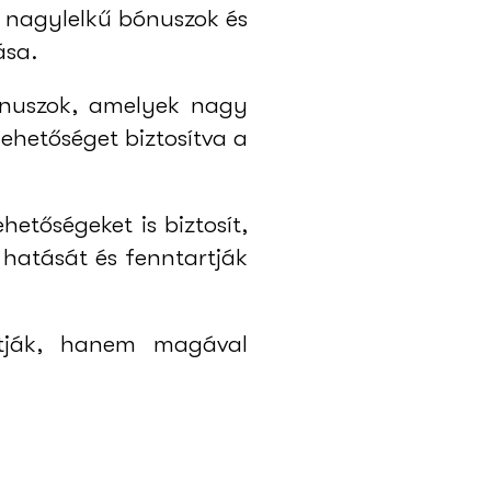
a nagylelkű bónuszok és
ása.
ónuszok, amelyek nagy
ehetőséget biztosítva a
hetőségeket is biztosít,
 hatását és fenntartják
ítják, hanem magával