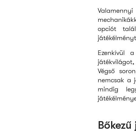
Valamennyi
mechanikákk
opciót tal
játékélményt
Ezenkívül a
játékvilágot
Végső soron
nemcsak a já
mindig leg
játékélmény
Bőkezű 