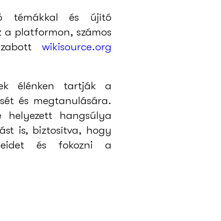
ló témákkal és újító
z a platformon, számos
szabott
wikisource.org
ek élénken tartják a
zését és megtanulására.
e helyezett hangsúlya
t is, biztosítva, hogy
geidet és fokozni a