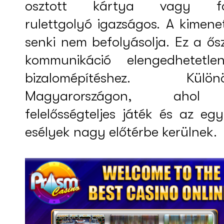
osztott kártya vagy fo
rulettgolyó igazságos. A kimene
senki nem befolyásolja. Ez a ős
kommunikáció elengedhetetl
bizalomépítéshez. Külön
Magyarországon, aho
felelősségteljes játék és az eg
esélyek nagy előtérbe kerülnek.