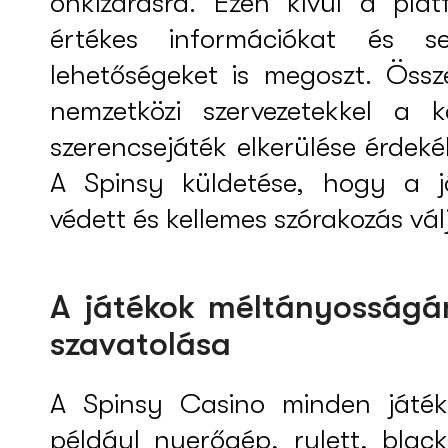
önkizárásra. Ezen kívül a plat
értékes információkat és se
lehetőségeket is megoszt. Össz
nemzetközi szervezetekkel a k
szerencsejáték elkerülése érdek
A Spinsy küldetése, hogy a j
védett és kellemes szórakozás vál
A játékok méltányosságá
szavatolása
A Spinsy Casino minden játé
például nyerőgép, rulett, black