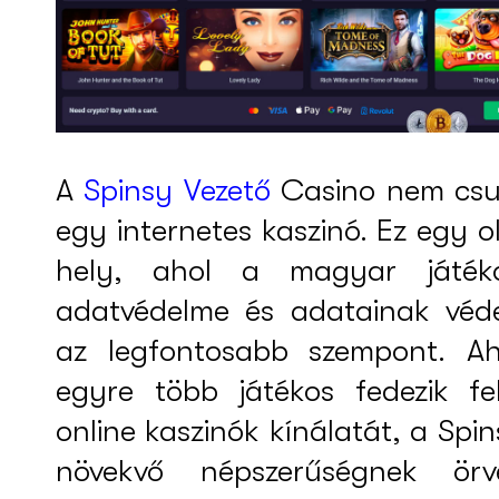
A
Spinsy Vezető
Casino nem cs
egy internetes kaszinó. Ez egy 
hely, ahol a magyar játék
adatvédelme és adatainak véd
az legfontosabb szempont. A
egyre több játékos fedezik fe
online kaszinók kínálatát, a Spin
növekvő népszerűségnek örv