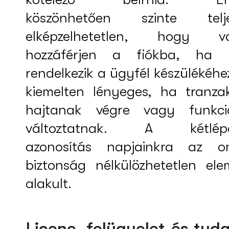
köszönhetően szinte telj
elképzelhetetlen, hogy va
hozzáférjen a fiókba, ha
rendelkezik a ügyfél készülékéhe
kiemelten lényeges, ha tranzak
hajtanak végre vagy funkci
változtatnak. A kétlépc
azonosítás napjainkra az on
biztonság nélkülözhetetlen ele
alakult.
Licenc, felügyelet és tud