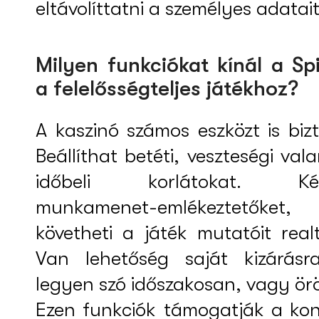
eltávolíttatni a személyes adatait
Milyen funkciókat kínál a Sp
a felelősségteljes játékhoz?
A kaszinó számos eszközt is bizt
Beállíthat betéti, veszteségi val
időbeli korlátokat. Kér
munkamenet-emlékeztetőket
követheti a játék mutatóit real
Van lehetőség saját kizárásra
legyen szó időszakosan, vagy ör
Ezen funkciók támogatják a kont