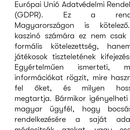
Európai Unió Adatvédelmi Rendel
(GDPR). Ez a rende
Magyarországon is kötelez
kaszinó számára ez nem csak
formális kötelezettség, han
játékosok tiszteletének kifejezés
Egyértelműen ismerteti, mi
információkat rögzít, mire hasz
fel őket, és milyen hos
megtartja. Bármikor igényelheti
magyar ügyfél, hogy bocsá
rendelkezésére a saját adat
módosítsák azokat, vagy ese