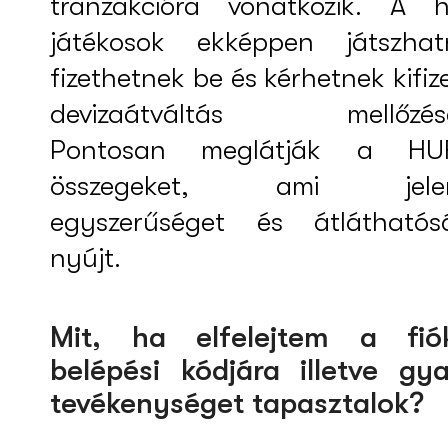
tranzakcióra vonatkozik. A h
játékosok ekképpen játszhat
fizethetnek be és kérhetnek kifiz
devizaátváltás mellőzésé
Pontosan meglátják a HU
összegeket, ami jelen
egyszerűséget és átláthatós
nyújt.
Mit, ha elfelejtem a fi
belépési kódjára illetve gy
tevékenységet tapasztalok?