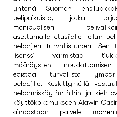
yhtenä Suomen ensiluokkais
pelipaikoista, jotka tarjo
monipuolisen pelivaliko
asettamalla etusijalle reilun pel
pelaajien turvallisuuden. Sen t
lisenssi varmistaa tiukk
määräysten noudattamise
edistää turvallista ympäri
pelaajille. Keskittymällä vastuull
pelaamiskäytäntöihin ja kiehto
käyttökokemukseen Alawin Casin
ainoastaan palvele monenla