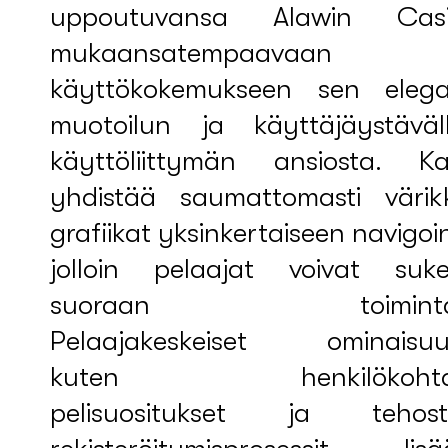
uppoutuvansa Alawin Cas
mukaansatempaavaan
käyttökokemukseen sen elega
muotoilun ja käyttäjäystäväll
käyttöliittymän ansiosta. Ka
yhdistää saumattomasti värik
grafiikat yksinkertaiseen navigoin
jolloin pelaajat voivat suke
suoraan toiminta
Pelaajakeskeiset ominaisuu
kuten henkilökohtai
pelisuositukset ja tehost