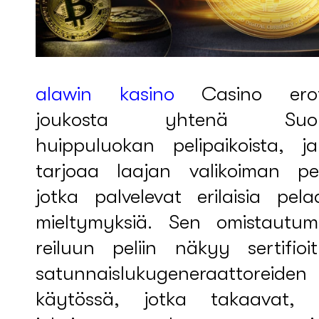
alawin kasino
Casino erot
joukosta yhtenä Suo
huippuluokan pelipaikoista, j
tarjoaa laajan valikoiman pel
jotka palvelevat erilaisia pela
mieltymyksiä. Sen omistautum
reiluun peliin näkyy sertifioit
satunnaislukugeneraattoreiden
käytössä, jotka takaavat, 