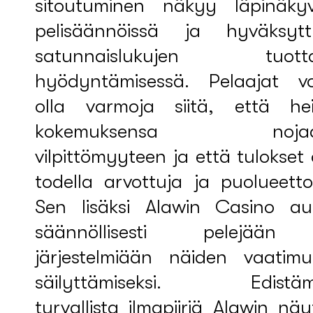
sitoutuminen näkyy läpinäkyv
pelisäännöissä ja hyväksytt
satunnaislukujen tuotta
hyödyntämisessä. Pelaajat vo
olla varmoja siitä, että he
kokemuksensa nojaa
vilpittömyyteen ja että tulokset
todella arvottuja ja puolueetto
Sen lisäksi Alawin Casino aud
säännöllisesti pelejään
järjestelmiään näiden vaatimu
säilyttämiseksi. Edistäm
turvallista ilmapiiriä Alawin nä