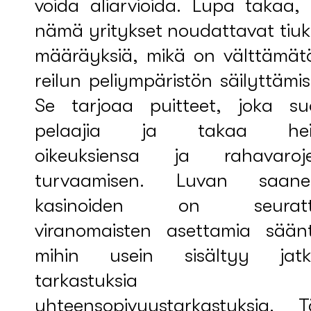
voida aliarvioida. Lupa takaa, 
nämä yritykset noudattavat tiuk
määräyksiä, mikä on välttämät
reilun peliympäristön säilyttämis
Se tarjoaa puitteet, joka su
pelaajia ja takaa hei
oikeuksiensa ja rahavaroj
turvaamisen. Luvan saane
kasinoiden on seuratt
viranomaisten asettamia säänt
mihin usein sisältyy jatk
tarkastuksia 
yhteensopivuustarkastuksia. 