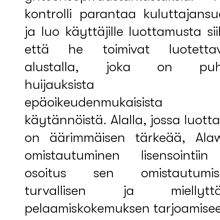
kontrolli parantaa kuluttajansu
ja luo käyttäjille luottamusta si
että he toimivat luotettav
alustalla, joka on puh
huijauksista t
epäoikeudenmukaisista
käytännöistä. Alalla, jossa luot
on äärimmäisen tärkeää, Alaw
omistautuminen lisensointii
osoitus sen omistautumis
turvallisen ja miellytt
pelaamiskokemuksen tarjoamise