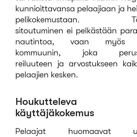
kunnioittavansa pelaajiaan ja h
pelikokemustaan. T
sitoutuminen ei pelkästään par
nautintoa, vaan myös 
kommuunin, joka perus
reiluuteen ja arvostukseen kaik
pelaajien kesken.
Houkutteleva
käyttäjäkokemus
Pelaajat huomaavat us