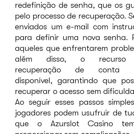
redefinição de senha, que os gu
pelo processo de recuperação. S
enviados um e-mail com instru
para definir uma nova senha. 
aqueles que enfrentarem probl
além disso, o recurso
recuperação de conta e
disponível, garantindo que po
recuperar o acesso sem dificuld
Ao seguir esses passos simples
jogadores podem usufruir de tu
que o Azurslot Casino t