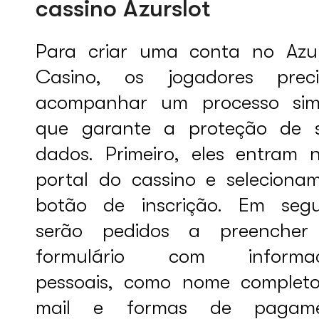
cassino Azurslot
Para criar uma conta no Azur
Casino, os jogadores prec
acompanhar um processo sim
que garante a proteção de 
dados. Primeiro, eles entram 
portal do cassino e seleciona
botão de inscrição. Em segu
serão pedidos a preenche
formulário com informaç
pessoais, como nome completo
mail e formas de pagame