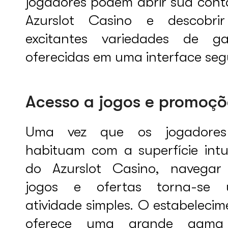
jogadores podem abrir sua cont
Azurslot Casino e descobri
excitantes variedades de g
oferecidas em uma interface seg
Acesso a jogos e promoçõ
Uma vez que os jogadore
habituam com a superfície intui
do Azurslot Casino, navegar
jogos e ofertas torna-se
atividade simples. O estabeleci
oferece uma grande gama