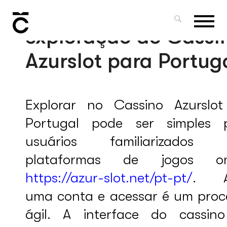
Guia de acesso e
exploração do Cassi
Azurslot para Portug
Explorar no Cassino Azurslo
Portugal pode ser simples 
usuários familiarizados
plataformas de jogos on
https://azur-slot.net/pt-pt/
. Ab
uma conta e acessar é um proc
ágil. A interface do cassino