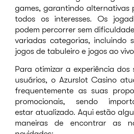
games, garantindo alternativas 
todos os interesses. Os jogad
podem percorrer sem dificuldade
variadas categorias, incluindo s
jogos de tabuleiro e jogos ao vivo
Para otimizar a experiência dos
usuários, o Azurslot Casino atu
frequentemente as suas propo
promocionais, sendo import
estar atualizado. Aqui estão al
maneiras de encontrar as n
novidades: