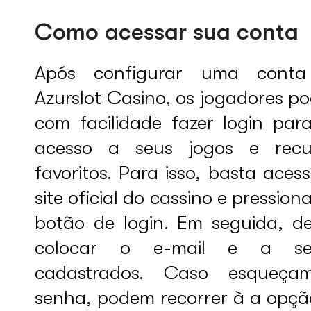
Como acessar sua conta
Após configurar uma cont
Azurslot Casino, os jogadores p
com facilidade fazer login para
acesso a seus jogos e recu
favoritos. Para isso, basta aces
site oficial do cassino e pression
botão de login. Em seguida, d
colocar o e-mail e a se
cadastrados. Caso esqueç
senha, podem recorrer à a opçã