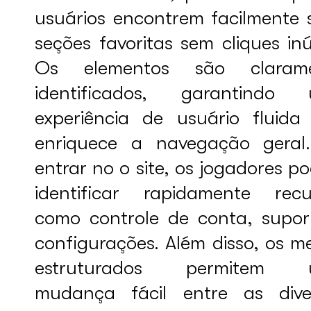
usuários encontrem facilmente 
seções favoritas sem cliques inú
Os elementos são claram
identificados, garantindo
experiência de usuário fluida
enriquece a navegação geral
entrar no o site, os jogadores 
identificar rapidamente recu
como controle de conta, supor
configurações. Além disso, os m
estruturados permitem 
mudança fácil entre as dive