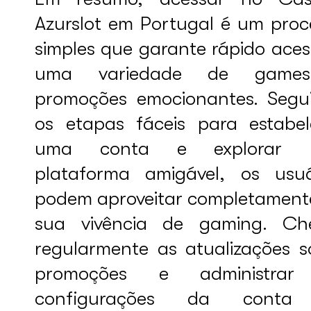
Azurslot em Portugal é um proc
simples que garante rápido aces
uma variedade de game
promoções emocionantes. Segu
os etapas fáceis para estabel
uma conta e explorar p
plataforma amigável, os usuá
podem aproveitar completament
sua vivência de gaming. Ch
regularmente as atualizações s
promoções e administrar
configurações da conta 