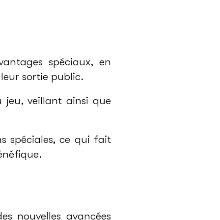
vantages spéciaux, en
leur sortie public.
jeu, veillant ainsi que
s spéciales, ce qui fait
énéfique.
des nouvelles avancées