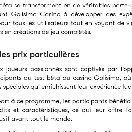
 bêta se transforment en de véritables porte-p
t Golisimo Casino à développer des expér
ur tous les utilisateurs tout en voyant de vis
ns en créations de jeu complétés.
s prix particulières
 joueurs passionnés sont captivés par l’opp
icipants au test bêta au casino Golisimo, où 
s spéciales qui enrichissent leur expérience lu
art à ce programme, les participants bénéfic
dits et caractéristiques, ce qui leur offre l’
usif avant tout le monde.