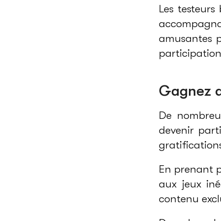
Les testeurs
accompagnan
amusantes po
participatio
Gagnez de
De nombreux
devenir part
gratification
En prenant p
aux jeux iné
contenu excl