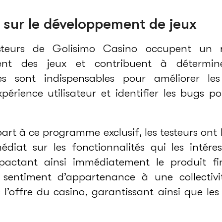
 sur le développement de jeux
steurs de Golisimo Casino occupent un r
ent des jeux et contribuent à détermine
s sont indispensables pour améliorer le
xpérience utilisateur et identifier les bugs po
art à ce programme exclusif, les testeurs ont 
diat sur les fonctionnalités qui les intére
mpactant ainsi immédiatement le produit fi
 sentiment d’appartenance à une collectivit
 l’offre du casino, garantissant ainsi que les