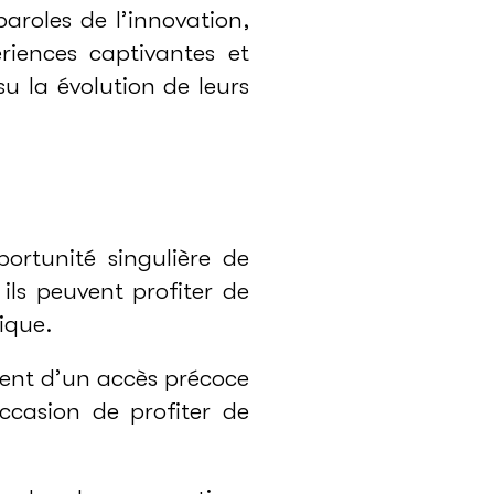
aroles de l’innovation,
iences captivantes et
u la évolution de leurs
ortunité singulière de
ils peuvent profiter de
dique.
ient d’un accès précoce
occasion de profiter de