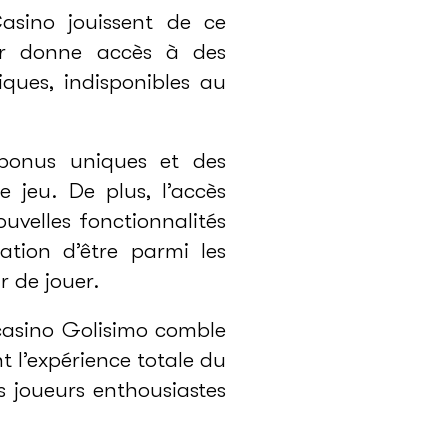
asino jouissent de ce
eur donne accès à des
ques, indisponibles au
 bonus uniques et des
e jeu. De plus, l’accès
ouvelles fonctionnalités
ation d’être parmi les
r de jouer.
asino Golisimo comble
t l’expérience totale du
s joueurs enthousiastes