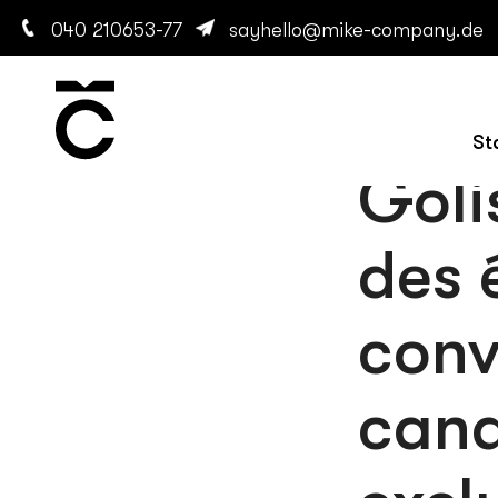
040 210653-77
sayhello@mike-company.de
St
Goli
des 
conv
cana