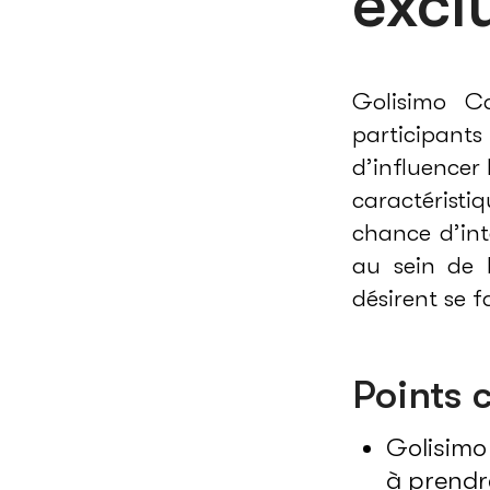
excl
Golisimo C
participant
d’influencer 
caractéristi
chance d’inte
au sein de l
désirent se 
Points c
Golisimo
à prendr