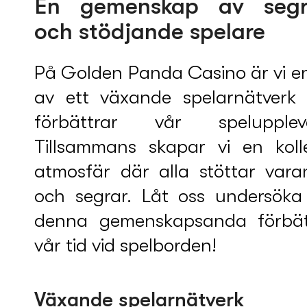
En gemenskap av segr
och stödjande spelare
På Golden Panda Casino är vi en
av ett växande spelarnätverk
förbättrar vår speluppleve
Tillsammans skapar vi en kolle
atmosfär där alla stöttar vara
och segrar. Låt oss undersöka
denna gemenskapsanda förbät
vår tid vid spelborden!
Växande spelarnätverk