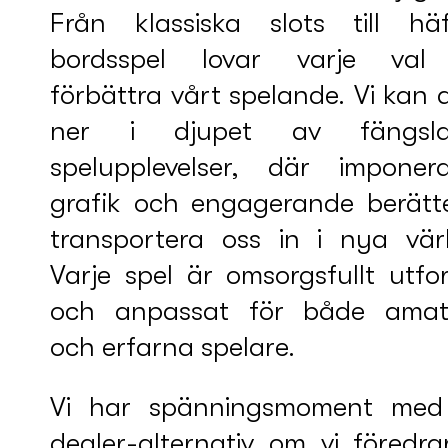
Från klassiska slots till häf
bordsspel lovar varje val
förbättra vårt spelande. Vi kan
ner i djupet av fängsla
spelupplevelser, där imponer
grafik och engagerande berätte
transportera oss in i nya värl
Varje spel är omsorgsfullt utfo
och anpassat för både amat
och erfarna spelare.
Vi har spänningsmoment med 
dealer-alternativ om vi föredra