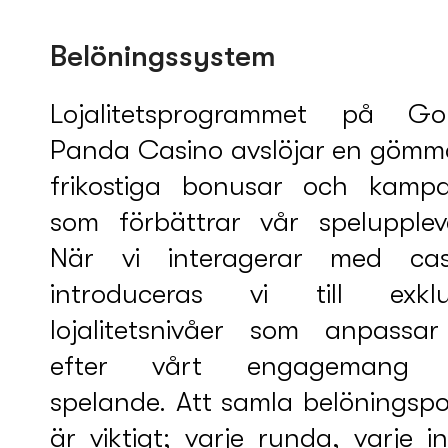
Belöningssystem
Lojalitetsprogrammet på Go
Panda Casino avslöjar en gömm
frikostiga bonusar och kampa
som förbättrar vår speluppleve
När vi interagerar med cas
introduceras vi till exklu
lojalitetsnivåer som anpassar
efter vårt engagemang 
spelande. Att samla belöningsp
är viktigt; varje runda, varje i