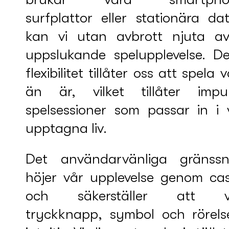
surfplattor eller stationära da
kan vi utan avbrott njuta a
uppslukande spelupplevelse. D
flexibilitet tillåter oss att spela v
än är, vilket tillåter impul
spelsessioner som passar in i 
upptagna liv.
Det användarvänliga gränssni
höjer vår upplevelse genom cas
och säkerställer att va
tryckknapp, symbol och rörels