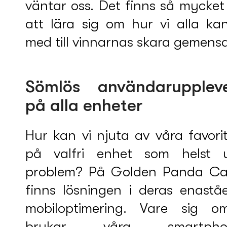
väntar oss. Det finns så mycket
att lära sig om hur vi alla ka
med till vinnarnas skara gemens
Sömlös användaruppleve
på alla enheter
Hur kan vi njuta av våra favori
på valfri enhet som helst 
problem? På Golden Panda Ca
finns lösningen i deras enastå
mobiloptimering. Vare sig o
brukar våra smartphon