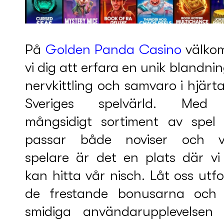
På
Golden Panda Casino
välko
vi dig att erfara en unik blandni
nervkittling och samvaro i hjärt
Sveriges spelvärld. Med
mångsidigt sortiment av spel
passar både noviser och 
spelare är det en plats där vi 
kan hitta vår nisch. Låt oss utf
de frestande bonusarna och
smidiga användarupplevelsen