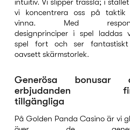
intuitiv. Vi slipper trassla; i ställe
vi koncentrera oss på taktik
vinna. Med respons
designprinciper i spel laddas v
spel fort och ser fantastiskt
oavsett skärmstorlek.
Generösa bonusar 
erbjudanden fin
tillgängliga
På Golden Panda Casino är vi g
över de generö