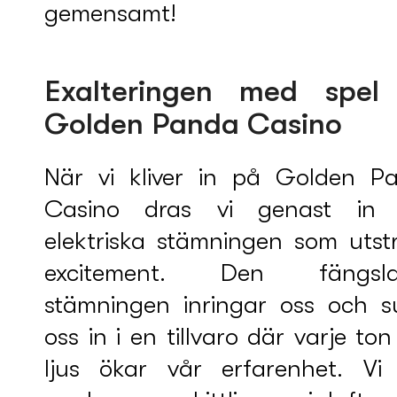
gemensamt!
Exalteringen med spel
Golden Panda Casino
När vi kliver in på Golden P
Casino dras vi genast in
elektriska stämningen som utstr
excitement. Den fängsla
stämningen inringar oss och s
oss in i en tillvaro där varje to
ljus ökar vår erfarenhet. Vi