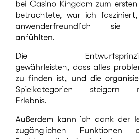
bei Casino Kingdom zum ersten
betrachtete, war ich fasziniert
anwenderfreundlich sie 
anfühlten.
Die Entwurfsprinzip
gewährleisten, dass alles probl
zu finden ist, und die organisi
Spielkategorien steigern 
Erlebnis.
Außerdem kann ich dank der le
zugänglichen Funktionen 