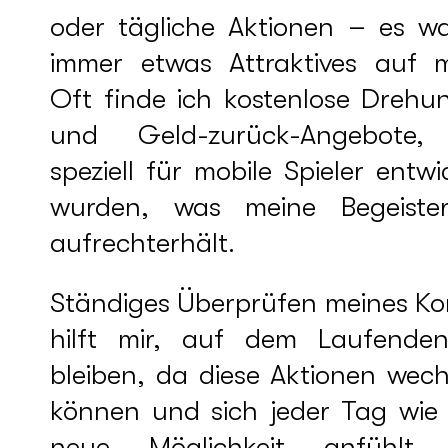
oder tägliche Aktionen – es wa
immer etwas Attraktives auf m
Oft finde ich kostenlose Drehu
und Geld-zurück-Angebote,
speziell für mobile Spieler entwi
wurden, was meine Begeiste
aufrechterhält.
Ständiges Überprüfen meines Ko
hilft mir, auf dem Laufende
bleiben, da diese Aktionen wech
können und sich jeder Tag wie 
neue Möglichkeit anfühlt.