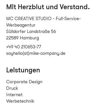
Mit Herzblut und Verstand.
MC CREATIVE STUDIO - Full-Service-
Werbeagentur
Sülldorfer Landstraße 56
22589 Hamburg
+49 40 210653-77
sayhello(at)mike-company.de
Leistungen
Corporate Design
Druck
Internet
Werbetechnik