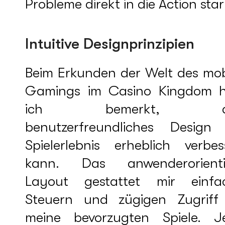
Probleme direkt in die Action star
Intuitive Designprinzipien
Beim Erkunden der Welt des mob
Gamings im Casino Kingdom 
ich bemerkt, da
benutzerfreundliches Design
Spielerlebnis erheblich verbes
kann. Das anwenderorienti
Layout gestattet mir einfa
Steuern und zügigen Zugriff
meine bevorzugten Spiele. J