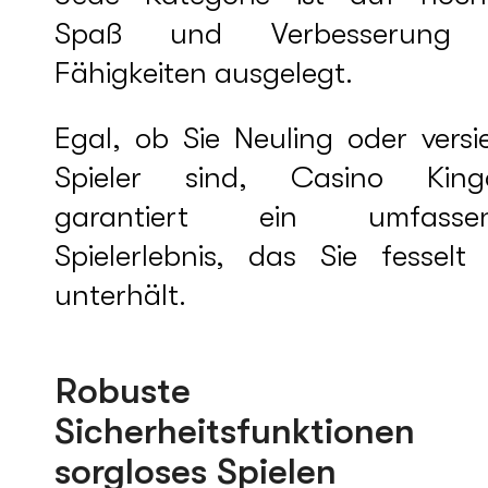
Spaß und Verbesserung 
Fähigkeiten ausgelegt.
Egal, ob Sie Neuling oder versi
Spieler sind, Casino Kin
garantiert ein umfassen
Spielerlebnis, das Sie fesselt
unterhält.
Robuste
Sicherheitsfunktionen 
sorgloses Spielen