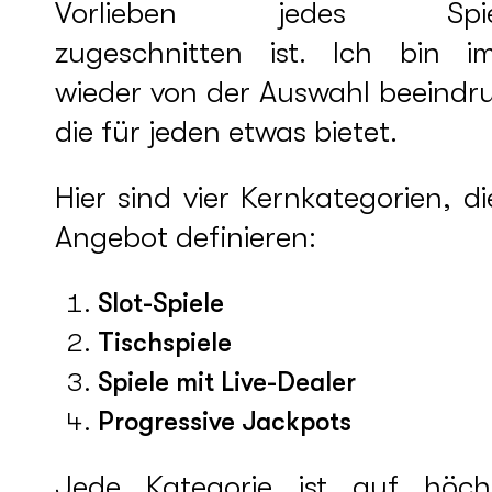
Vorlieben jedes Spiel
zugeschnitten ist. Ich bin i
wieder von der Auswahl beeindru
die für jeden etwas bietet.
Hier sind vier Kernkategorien, di
Angebot definieren:
Slot-Spiele
Tischspiele
Spiele mit Live-Dealer
Progressive Jackpots
Jede Kategorie ist auf höch