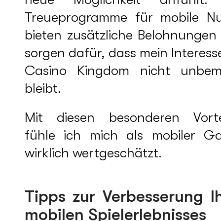
Treueprogramme für mobile Nu
bieten zusätzliche Belohnungen
sorgen dafür, dass mein Interess
Casino Kingdom nicht unbem
bleibt.
Mit diesen besonderen Vorte
fühle ich mich als mobiler G
wirklich wertgeschätzt.
Tipps zur Verbesserung I
mobilen Spielerlebnisses