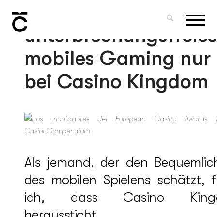
Genießen Sie
unterbrechungsfreies
mobiles Gaming nur
bei Casino Kingdom
Als jemand, der den Bequemlich
des mobilen Spielens schätzt, f
ich, dass Casino King
heraussticht