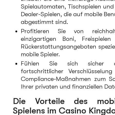
Spielautomaten, Tischspielen und 
Dealer-Spielen, die auf mobile Ben
abgestimmt sind.
Profitieren Sie von reichhalt
einzigartigen Boni, Freispiele
Rückerstattungsangeboten speziel
mobile Spieler.
Fühlen Sie sich sicher 
fortschrittlicher Verschlüsselun
Compliance-Maßnahmen zum Sc
Ihrer privaten und finanziellen Dat
Die Vorteile des mobi
Spielens im Casino Kingd