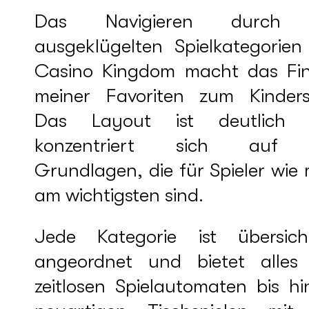
Das Navigieren durch 
ausgeklügelten Spielkategorien
Casino Kingdom macht das Fi
meiner Favoriten zum Kindersp
Das Layout ist deutlich
konzentriert sich auf 
Grundlagen, die für Spieler wie
am wichtigsten sind.
Jede Kategorie ist übersicht
angeordnet und bietet alles
zeitlosen Spielautomaten bis hi