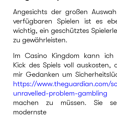
Angesichts der großen Auswah
verfügbaren Spielen ist es eb
wichtig, ein geschütztes Spielerl
zu gewährleisten.
Im Casino Kingdom kann ich
Kick des Spiels voll auskosten,
mir Gedanken um Sicherheitslü
https://www.theguardian.com/soc
unravelled-problem-gambling
machen zu müssen. Sie se
modernste