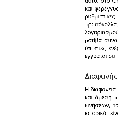
αυτό, στο C
και φερέγγυ
ρυθμιστικ
πρωτόκολλα
λογαριασμού
μοτίβα συνα
ύποπτες ενέ
εγγυάται ότι
Διαφανής
Η διαφάνεια 
και άμεση π
κινήσεων, τ
ιστορικό εί