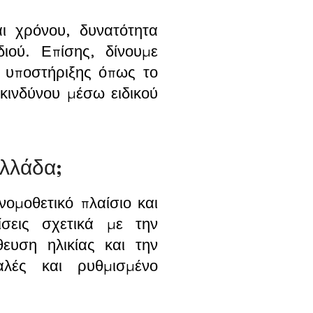
ι χρόνου, δυνατότητα
ιού. Επίσης, δίνουμε
 υποστήριξης όπως το
κινδύνου μέσω ειδικού
Ελλάδα;
ομοθετικό πλαίσιο και
ίσεις σχετικά με την
ευση ηλικίας και την
αλές και ρυθμισμένο