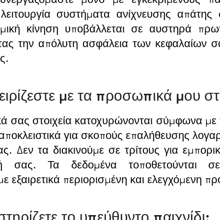
λειτουργία συστήματα ανίχνευσης απάτης 
ομική κίνηση υποβάλλεται σε αυστηρά πρω
τας την απόλυτη ασφάλεια των κεφαλαίων σα
ς.
ειρίζεστε με τα προσωπικά μου στ
ά σας στοιχεία κατοχυρώνονται σύμφωνα με
 αποκλειστικά για σκοπούς επαλήθευσης λογαρ
ας. Δεν τα διακινούμε σε τρίτους για εμπορ
σή σας. Τα δεδομένα τοποθετούνται σε
με εξαιρετικά περιορισμένη και ελεγχόμενη π
τηρίζετε το υπεύθυντο παιχνίδι;