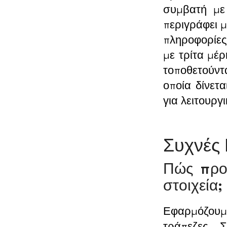
συμβατή με
περιγράφει 
πληροφορίες
με τρίτα μέ
τοποθετούντ
οποία δίνετα
για λειτουργ
Συχνές 
Πώς προσ
στοιχεία;
Εφαρμόζουμε
τράπεζες. 