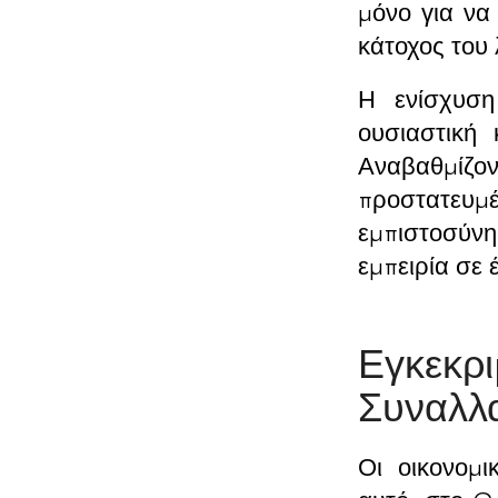
μόνο για να
κάτοχος του
Η ενίσχυση
ουσιαστική
Αναβαθμίζοντ
προστατευμέ
εμπιστοσύνη
εμπειρία σε 
Εγκεκ
Συναλλ
Οι οικονομι