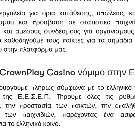
ργαλεία για όρια κατάθεσης, απώλειας κα
σμού και πρόσβαση σε στατιστικά παιχνιδ
 και άμεσους συνδέσμους για οργανισμούς
καθοδηγούμε τους παίκτες για τα σημάδια 
υ στην πλατφόρμα μας.
ο CrownPlay Casino νόμιμο στην 
τουργούμε πλήρως σύμφωνα με το ελληνικό ν
ς της Ε.Ε.Σ.Ε.Π. Τηρούμε όλες τις ρυθμ
, την προστασία των παικτών, την επαλήθ
α των παιχνιδιών, παρέχοντας ένα ασφ
ια το ελληνικό κοινό.