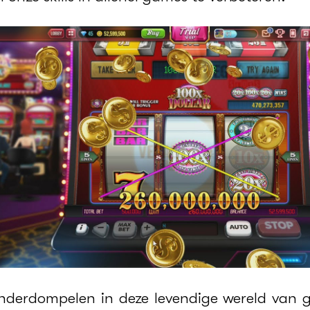
nderdompelen in deze levendige wereld van g