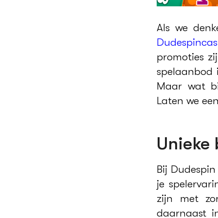
Als we denk
Dudespincas
promoties zi
spelaanbod i
Maar wat bi
Laten we een
Unieke 
Bij Dudespin
je spelerva
zijn met zo
daarnaast i