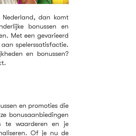
n Nederland, dan komt
derlijke bonussen en
ken. Met een gevarieerd
aan spelerssatisfactie.
ijkheden en bonussen?
t.
ussen en promoties die
Onze bonusaanbiedingen
n te waarderen en je
maliseren. Of je nu de