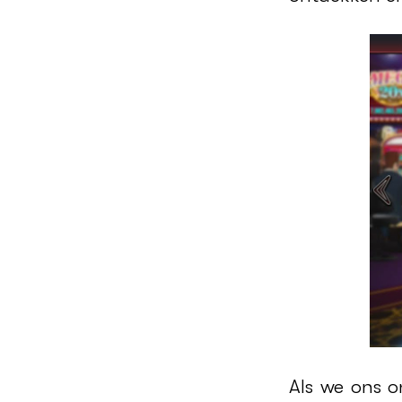
Als we ons o