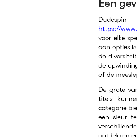
Een gev
Dudespin
https://www
voor elke spe
aan opties k
de diversite
de opwinding
of de meeslep
De grote va
titels kunn
categorie bi
een sleur t
verschillend
ontdekken en 