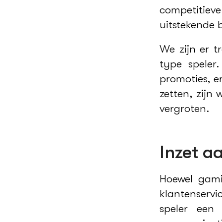
competitiev
uitstekende 
We zijn er t
type speler
promoties, e
zetten, zijn
vergroten.
Inzet a
Hoewel gami
klantenservi
speler een