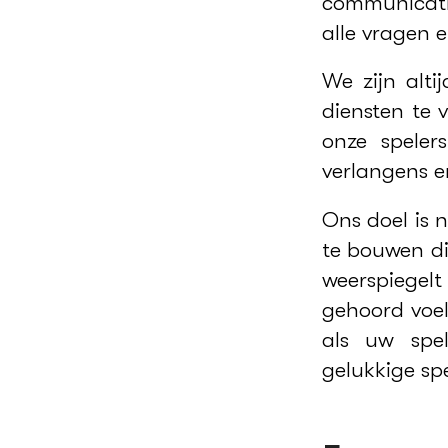
communicati
alle vragen 
We zijn alt
diensten te 
onze speler
verlangens 
Ons doel is 
te bouwen di
weerspiegel
gehoord voel
als uw spe
gelukkige spe