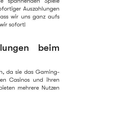
die spannenden Spiele
ofortiger Auszahlungen
odass wir uns ganz aufs
ir sofort!
hlungen beim
h, da sie das Gaming-
hen Casinos und ihren
 bieten mehrere Nutzen