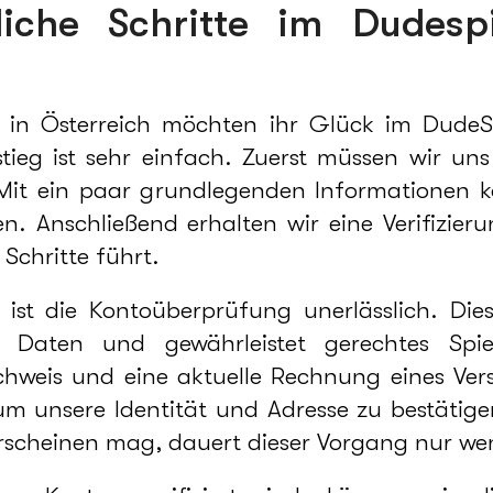
liche Schritte im Dudesp
 in Österreich möchten ihr Glück im DudeS
tieg ist sehr einfach. Zuerst müssen wir uns
. Mit ein paar grundlegenden Informationen 
len. Anschließend erhalten wir eine Verifizier
Schritte führt.
 ist die Kontoüberprüfung unerlässlich. Dies
n Daten und gewährleistet gerechtes Spi
achweis und eine aktuelle Rechnung eines V
um unsere Identität und Adresse zu bestätig
rscheinen mag, dauert dieser Vorgang nur w