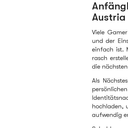
Anfäng
Austria
Viele Gamer
und der Eins
einfach ist
rasch erstel
die nächsten 
Als Nächstes
persönliche
Identitätsn
hochladen, 
aufwendig e