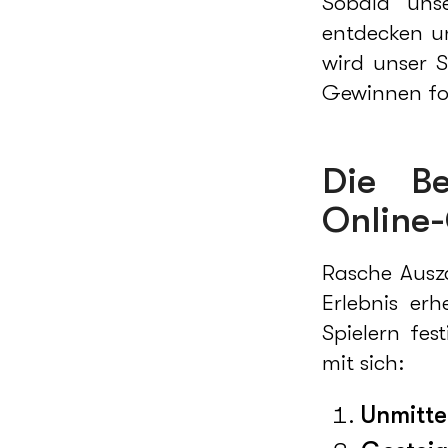
Sobald unse
entdecken un
wird unser S
Gewinnen fok
Die Be
Online
Rasche Ausz
Erlebnis er
Spielern fe
mit sich:
Unmitte