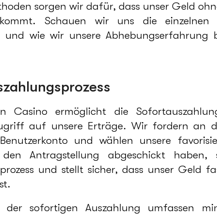
hoden sorgen wir dafür, dass unser Geld ohn
kommt. Schauen wir uns die einzelnen 
, und wie wir unsere Abhebungserfahrung b
szahlungsprozess
in Casino ermöglicht die Sofortauszahlu
ugriff auf unsere Erträge. Wir fordern an 
Benutzerkonto und wählen unsere favorisi
den Antragstellung abgeschickt haben, s
sprozess und stellt sicher, dass unser Geld
st.
 der sofortigen Auszahlung umfassen min