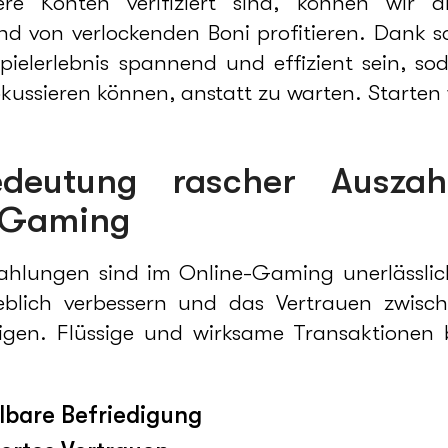
re Konten verifiziert sind, können wir 
d von verlockenden Boni profitieren. Dank s
pielerlebnis spannend und effizient sein, s
ussieren können, anstatt zu warten. Starten w
deutung rascher Ausza
-Gaming
ahlungen sind im Online-Gaming unerlässlic
heblich verbessern und das Vertrauen zwisc
stigen. Flüssige und wirksame Transaktionen
lbare Befriedigung