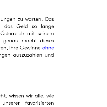
ahlungen zu warten. Das
n das Geld so lange
 Österreich mit seinem
as genau macht dieses
ffen, Ihre Gewinne
ohne
ungen auszuzahlen und
, wissen wir alle, wie
nserer favorisierten