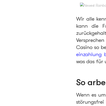
Wir alle ken
kann die F
zurückgehal
Versprechen
Casino so be
einzahlung 
was das für 
So arbe
Wenn es um 
störungsfr