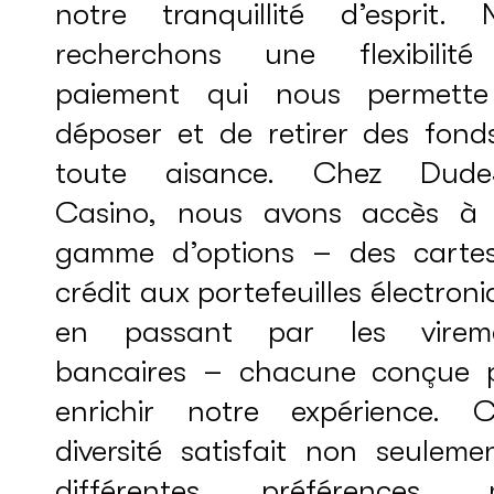
notre tranquillité d’esprit. 
recherchons une flexibilit
paiement qui nous permett
déposer et de retirer des fond
toute aisance. Chez Dude
Casino, nous avons accès à
gamme d’options – des carte
crédit aux portefeuilles électron
en passant par les virem
bancaires – chacune conçue 
enrichir notre expérience. C
diversité satisfait non seuleme
différentes préférences, 