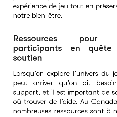
expérience de jeu tout en prése
notre bien-être.
Ressources pour 
participants en quête
soutien
Lorsqu’on explore l’univers du je
peut arriver qu’on ait besoi
support, et il est important de s
où trouver de l’aide. Au Canada
nombreuses ressources sont à n