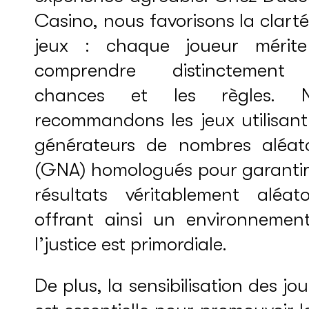
Casino, nous favorisons la clart
jeux : chaque joueur mérit
comprendre distinctement
chances et les règles. 
recommandons les jeux utilisant
générateurs de nombres aléato
(GNA) homologués pour garantir
résultats véritablement aléatoi
offrant ainsi un environnemen
l’justice est primordiale.
De plus, la sensibilisation des jo