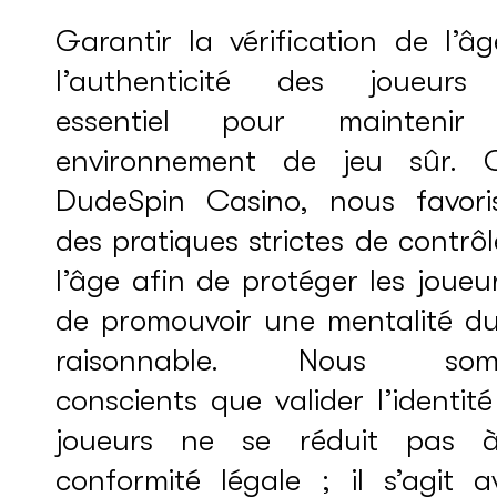
Garantir la vérification de l’â
l’authenticité des joueurs
essentiel pour mainteni
environnement de jeu sûr. 
DudeSpin Casino, nous favori
des pratiques strictes de contrô
l’âge afin de protéger les joueu
de promouvoir une mentalité du
raisonnable. Nous som
conscients que valider l’identit
joueurs ne se réduit pas 
conformité légale ; il s’agit a