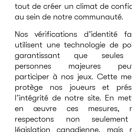
tout de créer un climat de conf
au sein de notre communauté.
Nos vérifications d’identité fa
utilisent une technologie de po
garantissant que seules
personnes majeures peuv
participer à nos jeux. Cette me
protège nos joueurs et prés
l’intégrité de notre site. En me
en œuvre ces mesures, n
respectons non seulemen
législation canadienne, mais 