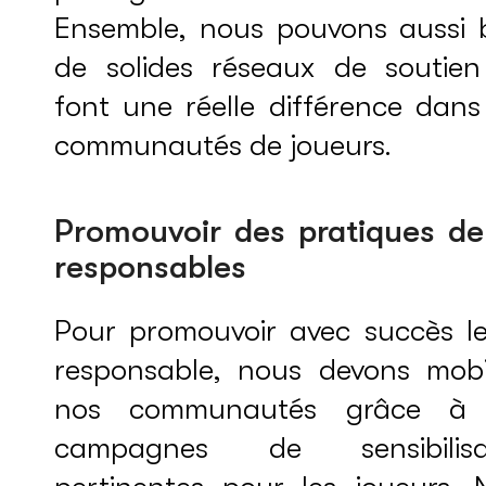
Ensemble, nous pouvons aussi b
de solides réseaux de soutien
font une réelle différence dans
communautés de joueurs.
Promouvoir des pratiques de
responsables
Pour promouvoir avec succès le
responsable, nous devons mobil
nos communautés grâce à
campagnes de sensibilisa