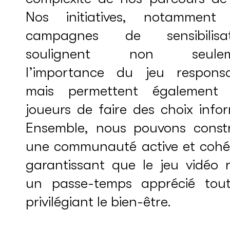
Nos initiatives, notamment
campagnes de sensibilisat
soulignent non seulem
l’importance du jeu responsa
mais permettent également
joueurs de faire des choix info
Ensemble, nous pouvons constr
une communauté active et cohés
garantissant que le jeu vidéo r
un passe-temps apprécié tou
privilégiant le bien-être.