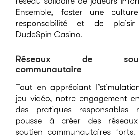
réseau solidaire de joueurs info
Ensemble, foster une cultur
responsabilité et de plaisi
DudeSpin Casino.
Réseaux de sout
communautaire
Tout en appréciant l’stimulatio
jeu vidéo, notre engagement en
des pratiques responsables 
pousse à créer des réseau
soutien communautaires forts.