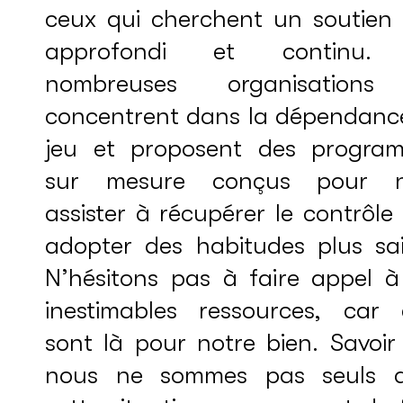
ceux qui cherchent un soutien 
approfondi et continu.
nombreuses organisation
concentrent dans la dépendanc
jeu et proposent des progra
sur mesure conçus pour 
assister à récupérer le contrôle
adopter des habitudes plus sai
N’hésitons pas à faire appel à
inestimables ressources, car e
sont là pour notre bien. Savoir
nous ne sommes pas seuls 