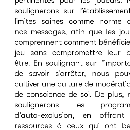
pertinentes pour les joueurs. 
soulignerons sur l’établissemen
limites saines comme norme 
nos messages, afin que les jou
comprennent comment bénéficie
jeu sans compromettre leur b
être. En soulignant sur l’impor
de savoir s’arrêter, nous pou
cultiver une culture de modérati
de conscience de soi. De plus, 
soulignerons les progra
d’auto-exclusion, en offrant
ressources à ceux qui ont be