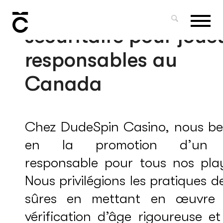
DudeSpin Casino : J
sécuritaire pour joue
responsables au
Canada
Chez DudeSpin Casino, nous bel
en la promotion d’un 
responsable pour tous nos play
Nous privilégions les pratiques d
sûres en mettant en œuvre
vérification d’âge rigoureuse e