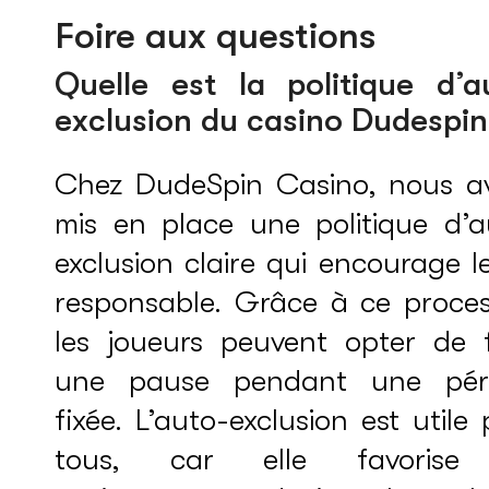
Foire aux questions
Quelle est la politique d’a
exclusion du casino Dudespin
Chez DudeSpin Casino, nous a
mis en place une politique d’a
exclusion claire qui encourage l
responsable. Grâce à ce proces
les joueurs peuvent opter de f
une pause pendant une pér
fixée. L’auto-exclusion est utile
tous, car elle favorise