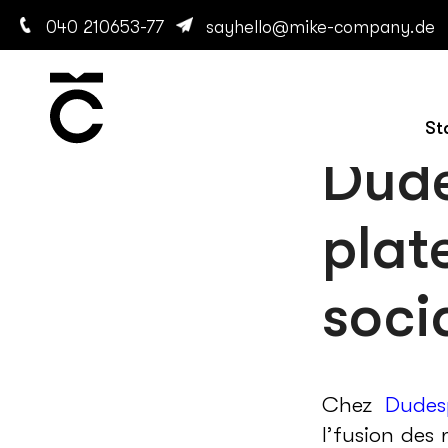
040 210653-77
sayhello@mike-company.de
St
Dude
plat
soci
Chez
Dudes
l’fusion des