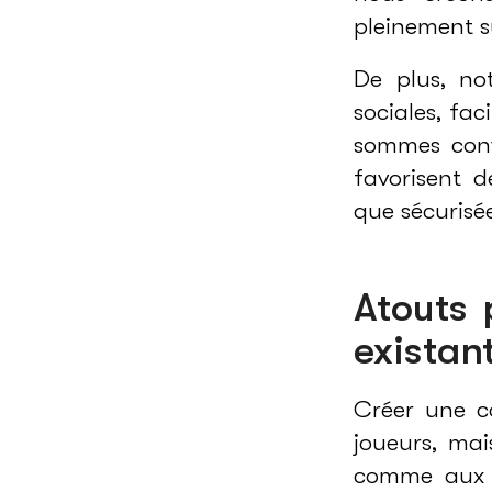
pleinement su
De plus, no
sociales, fac
sommes conva
favorisent d
que sécurisée
Atouts 
existan
Créer une c
joueurs, ma
comme aux j