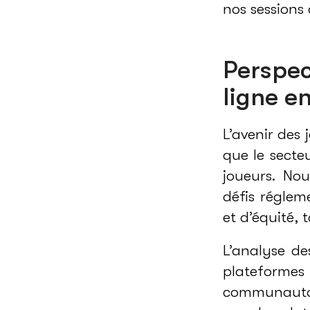
nos sessions 
Perspec
ligne e
L’avenir des
que le secte
joueurs. No
défis réglem
et d’équité, 
L’analyse de
plateforme
communautair