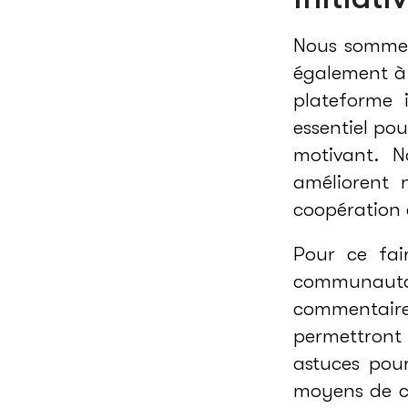
Nous sommes 
également à
plateforme 
essentiel pou
motivant. 
améliorent 
coopération e
Pour ce fair
communautair
commentair
permettront
astuces pou
moyens de co