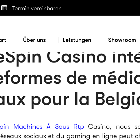
Termin vereinbaren
art
Über uns
Leistungen
Showroom
Spin Casino int
eformes de médi
aux pour la Belg
pin Machines À Sous Rtp
Casino, nous s
 réseaux sociaux et du gaming en ligne peut c