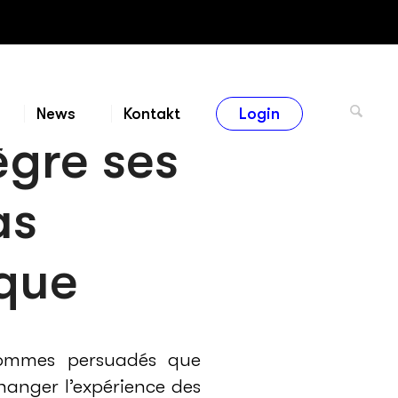
News
Kontakt
Login
ègre ses
as
ique
ommes persuadés que
hanger l’expérience des