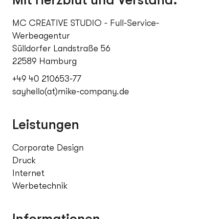
Mit Herzblut und Verstand.
MC CREATIVE STUDIO - Full-Service-
Werbeagentur
Sülldorfer Landstraße 56
22589 Hamburg
+49 40 210653-77
sayhello(at)mike-company.de
Leistungen
Corporate Design
Druck
Internet
Werbetechnik