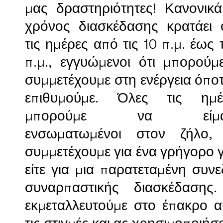
μας δραστηριότητες! Κανονικά
χρόνος διασκέδασης κρατάει 
τις ημέρες από τις 10 π.μ. έως 
π.μ., εγγυώμενοι ότι μπορούμ
συμμετέχουμε στη ενέργεια όποτ
επιθυμούμε. Όλες τις ημέ
μπορούμε να είμα
ενσωματωμένοι στον ζήλο, 
συμμετέχουμε για ένα γρήγορο 
είτε για μια παρατεταμένη συνε
συναρπαστικής διασκέδασης
εκμεταλλευτούμε στο έπακρο α