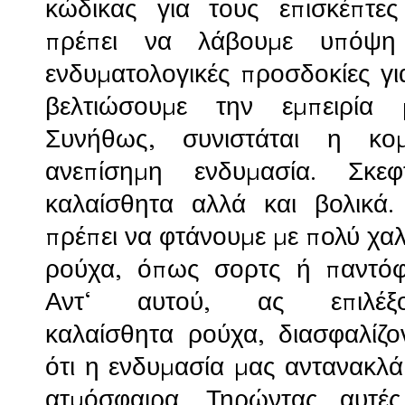
κώδικας για τους επισκέπτες
πρέπει να λάβουμε υπόψη
ενδυματολογικές προσδοκίες γι
βελτιώσουμε την εμπειρία 
Συνήθως, συνιστάται η κο
ανεπίσημη ενδυμασία. Σκεφτ
καλαίσθητα αλλά και βολικά.
πρέπει να φτάνουμε με πολύ χα
ρούχα, όπως σορτς ή παντόφ
Αντ‘ αυτού, ας επιλέξο
καλαίσθητα ρούχα, διασφαλίζο
ότι η ενδυμασία μας αντανακλά
ατμόσφαιρα. Τηρώντας αυτές