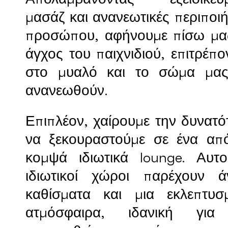
μασάζ και ανανεωτικές περιποιή
προσώπου, αφήνουμε πίσω μα
άγχος του παιχνιδιού, επιτρέπο
στο μυαλό και το σώμα μα
ανανεωθούν.
Επιπλέον, χαίρουμε την δυνατό
να ξεκουραστούμε σε ένα απ
κομψά ιδιωτικά lounge. Αυτο
ιδιωτικοί χώροι παρέχουν ά
καθίσματα και μια εκλεπτυσ
ατμόσφαιρα, ιδανική για