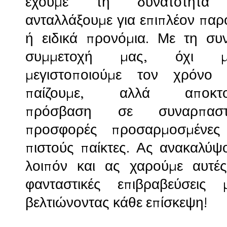
έχουμε τη δυνατότητα
ανταλλάξουμε για επιπλέον παρ
ή ειδικά προνόμια. Με τη συ
συμμετοχή μας, όχι μ
μεγιστοποιούμε τον χρόνο
παίζουμε, αλλά αποκτο
πρόσβαση σε συναρπαστι
προσφορές προσαρμοσμένες
πιστούς παίκτες. Ας ανακαλύψ
λοιπόν και ας χαρούμε αυτές
φανταστικές επιβραβεύσεις μ
βελτιώνοντας κάθε επίσκεψη!