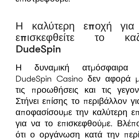
Η καλύτερη εποχή για
επισκεφθείτε το καζ
DudeSpin
Η δυναμική ατμόσφαιρα 
DudeSpin Casino δεν αφορά 
τις προωθήσεις και τις γεγον
Στήνει επίσης το περιβάλλον γι
αποφασίσουμε την καλύτερη ε
για να το επισκεφθούμε. Βλέπ
ότι ο οργάνωση κατά την περ