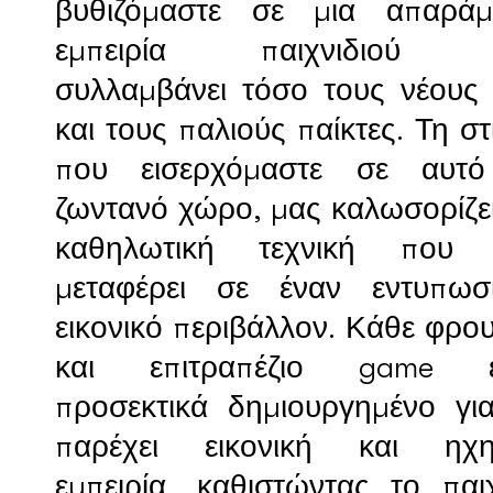
βυθιζόμαστε σε μια απαράμ
εμπειρία παιχνιδιού 
συλλαμβάνει τόσο τους νέους
και τους παλιούς παίκτες. Τη στ
που εισερχόμαστε σε αυτ
ζωντανό χώρο, μας καλωσορίζει
καθηλωτική τεχνική που 
μεταφέρει σε έναν εντυπωσ
εικονικό περιβάλλον. Κάθε φρου
και επιτραπέζιο game εί
προσεκτικά δημιουργημένο γι
παρέχει εικονική και ηχη
εμπειρία, καθιστώντας το παιχ