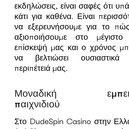
εκδηλώσεις, είναι σαφές ότι υπά
κάτι για καθένα. Είναι περισσό
να εξερευνήσουμε για το πώ
αξιοποιήσουμε στο μέγιστο
επίσκεψή μας και ο χρόνος μπ
να βελτιώσει ουσιαστικά
περιπέτειά μας.
Μοναδική εμπειρ
παιχνιδιού
Στο DudeSpin Casino στην Ελλ