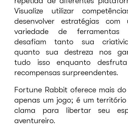
repetida de diferentes platafor
Visualize utilizar competênci
desenvolver estratégias com
variedade de ferramentas
desafiam tanto sua criativi
quanto sua destreza nos ga
tudo isso enquanto desfrut
recompensas surpreendentes.
Fortune Rabbit oferece mais do
apenas um jogo; é um território
clama para libertar seu espí
aventureiro.