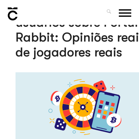
Depoimentos de
usuários sobre Fortu
Rabbit: Opiniões rea
de jogadores reais