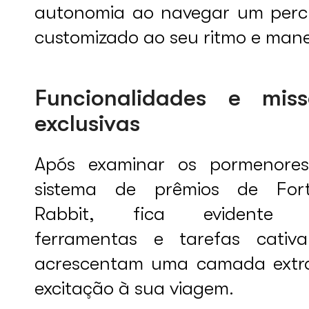
autonomia ao navegar um perc
customizado ao seu ritmo e mane
Funcionalidades e miss
exclusivas
Após examinar os pormenore
sistema de prêmios de For
Rabbit, fica evidente 
ferramentas e tarefas cativa
acrescentam uma camada extr
excitação à sua viagem.