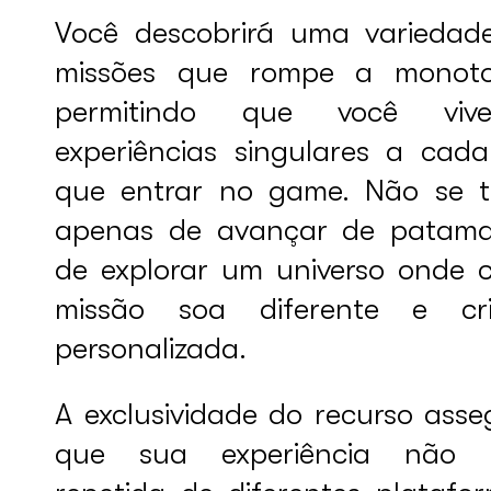
Você descobrirá uma variedad
missões que rompe a monoto
permitindo que você vive
experiências singulares a cada
que entrar no game. Não se t
apenas de avançar de patama
de explorar um universo onde 
missão soa diferente e cr
personalizada.
A exclusividade do recurso asse
que sua experiência não 