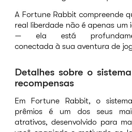
A Fortune Rabbit compreende q
real liberdade não é apenas um 
— ela está profundame
conectada à sua aventura de jog
Detalhes sobre o sistem
recompensas
Em Fortune Rabbit, o sistem
prêmios é um dos seus mai
atrativos, desenvolvido para ma