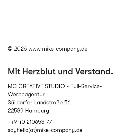
© 2026 www.mike-company.de
Mit Herzblut und Verstand.
MC CREATIVE STUDIO - Full-Service-
Werbeagentur
Sülldorfer Landstraße 56
22589 Hamburg
+49 40 210653-77
sayhello(at)mike-company.de