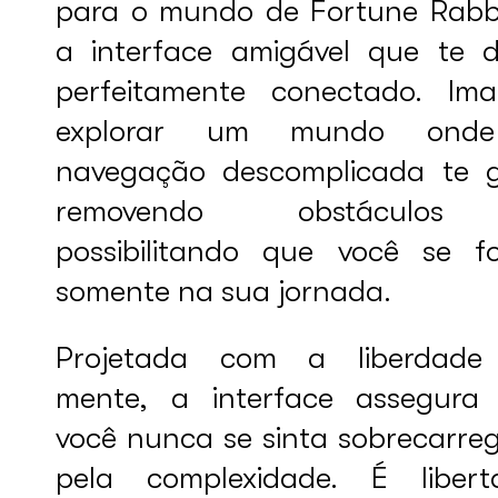
para o mundo de Fortune Rabbi
a interface amigável que te d
perfeitamente conectado. Ima
explorar um mundo ond
navegação descomplicada te g
removendo obstáculo
possibilitando que você se f
somente na sua jornada.
Projetada com a liberdad
mente, a interface assegura
você nunca se sinta sobrecarre
pela complexidade. É libert