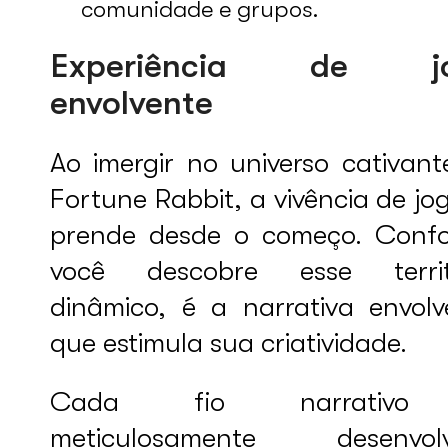
comunidade e grupos.
Experiência de j
envolvente
Ao imergir no universo cativant
Fortune Rabbit, a vivência de jo
prende desde o começo. Conf
você descobre esse territ
dinâmico, é a narrativa envolv
que estimula sua criatividade.
Cada fio narrativ
meticulosamente desenvolv