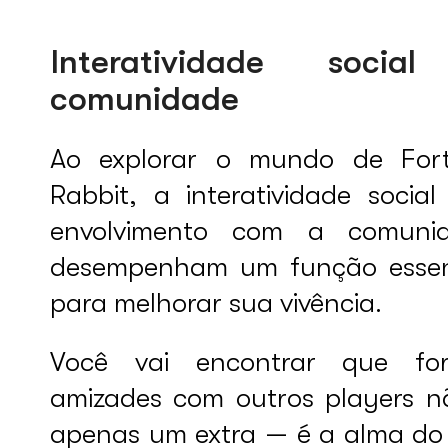
Interatividade socia
comunidade
Ao explorar o mundo de For
Rabbit, a interatividade social
envolvimento com a comuni
desempenham um função essen
para melhorar sua vivência.
Você vai encontrar que fo
amizades com outros players n
apenas um extra — é a alma do