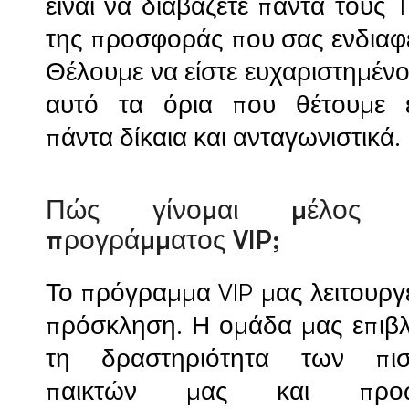
είναι να διαβάζετε πάντα τους 
της προσφοράς που σας ενδιαφέ
Θέλουμε να είστε ευχαριστημένοι
αυτό τα όρια που θέτουμε ε
πάντα δίκαια και ανταγωνιστικά.
Πώς γίνομαι μέλος 
προγράμματος VIP;
Το πρόγραμμα VIP μας λειτουργε
πρόσκληση. Η ομάδα μας επιβλ
τη δραστηριότητα των πι
παικτών μας και προω