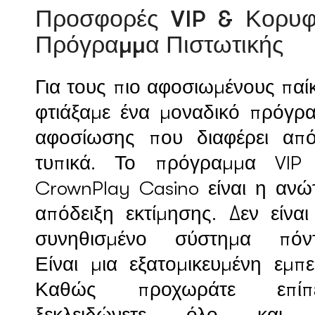
Προσφορές VIP & Κορυφ
Πρόγραμμα Πιστωτικής
Για τους πιο αφοσιωμένους παίκ
φτιάξαμε ένα μοναδικό πρόγρ
αφοσίωσης που διαφέρει απ
τυπικά. Το πρόγραμμα VIP
CrownPlay Casino είναι η ανώ
απόδειξη εκτίμησης. Δεν είναι
συνηθισμένο σύστημα πόν
Είναι μια εξατομικευμένη εμπει
Καθώς προχωράτε επίπε