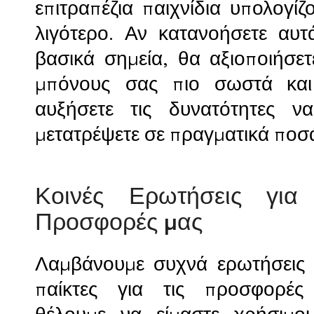
επιτραπέζια παιχνίδια υπολογίζο
λιγότερο. Αν κατανοήσετε αυτ
βασικά σημεία, θα αξιοποιήσετ
μπόνους σας πιο σωστά κα
αυξήσετε τις δυνατότητες ν
μετατρέψετε σε πραγματικά ποσ
Κοινές Ερωτήσεις για 
Προσφορές μας
Λαμβάνουμε συχνά ερωτήσεις
παίκτες για τις προσφορές