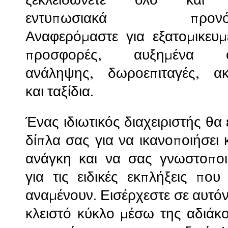
ξεκλειδώνετε όλο και 
εντυπωσιακά προνόμ
Αναφερόμαστε για εξατομικευμ
προσφορές, αυξημένα ό
ανάληψης, δωροεπιταγές, α
και ταξίδια.
Ένας ιδιωτικός διαχειριστής θα 
δίπλα σας για να ικανοποιήσει 
ανάγκη και να σας γνωστοποι
για τις ειδικές εκπλήξεις που
αναμένουν. Εισέρχεστε σε αυτόν
κλειστό κύκλο μέσω της αδιάκ