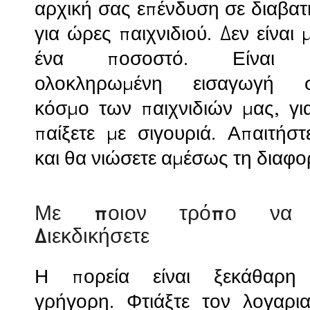
αρχική σας επένδυση σε διαβατ
για ώρες παιχνιδιού. Δεν είναι 
ένα ποσοστό. Είναι 
ολοκληρωμένη εισαγωγή σ
κόσμο των παιχνιδιών μας, γι
παίξετε με σιγουριά. Απαιτήστ
και θα νιώσετε αμέσως τη διαφο
Με ποιον τρόπο να
Διεκδικήσετε
Η πορεία είναι ξεκάθαρη
γρήγορη. Φτιάξτε τον λογαρι