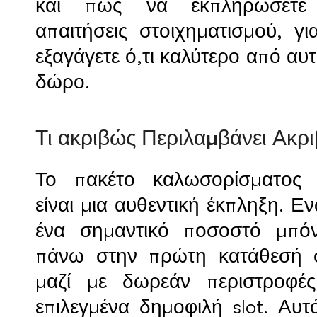
και πώς να εκπληρώσετε 
απαιτήσεις στοιχηματισμού, γι
εξαγάγετε ό,τι καλύτερο από αυτ
δώρο.
Τι ακριβώς Περιλαμβάνει Ακρ
Το πακέτο καλωσορίσματος
είναι μια αυθεντική έκπληξη. Εν
ένα σημαντικό ποσοστό μπό
πάνω στην πρώτη κατάθεσή 
μαζί με δωρεάν περιστροφέ
επιλεγμένα δημοφιλή slot. Αυτ