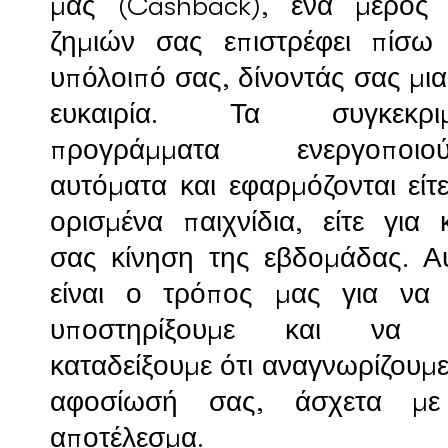
μας (Cashback), ένα μέρος
ζημιών σας επιστρέφει πίσω
υπόλοιπό σας, δίνοντάς σας μια
ευκαιρία. Τα συγκεκριμ
προγράμματα ενεργοποιού
αυτόματα και εφαρμόζονται είτε
ορισμένα παιχνίδια, είτε για 
σας κίνηση της εβδομάδας. Α
είναι ο τρόπος μας για να
υποστηρίξουμε και να 
καταδείξουμε ότι αναγνωρίζουμε
αφοσίωσή σας, άσχετα με
αποτέλεσμα.