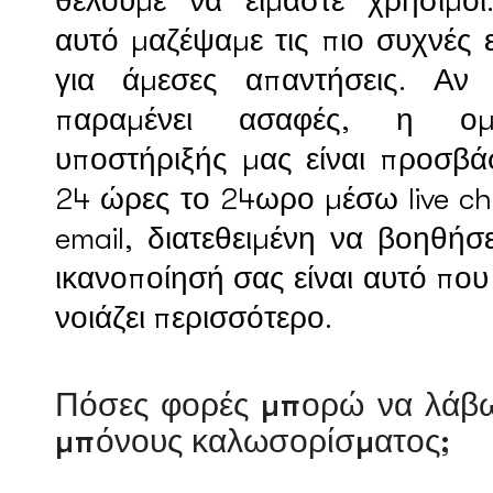
θέλουμε να είμαστε χρήσιμοι.
αυτό μαζέψαμε τις πιο συχνές 
για άμεσες απαντήσεις. Αν 
παραμένει ασαφές, η ομ
υποστήριξής μας είναι προσβά
24 ώρες το 24ωρο μέσω live ch
email, διατεθειμένη να βοηθήσε
ικανοποίησή σας είναι αυτό που
νοιάζει περισσότερο.
Πόσες φορές μπορώ να λάβ
μπόνους καλωσορίσματος;