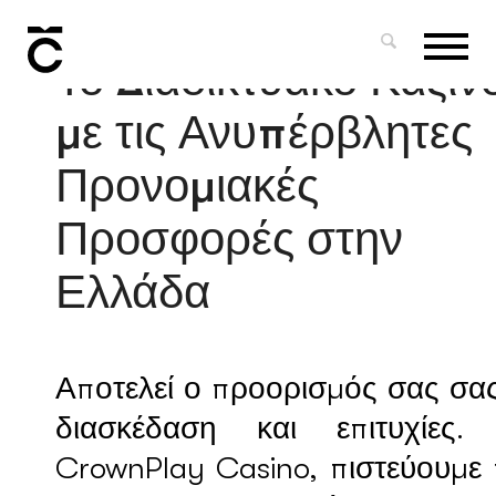
Το CrownPlay Casin
Το Διαδικτυακό Καζίν
με τις Ανυπέρβλητες
Προνομιακές
Προσφορές στην
Ελλάδα
Αποτελεί ο προορισμός σας σας
διασκέδαση και επιτυχίες.
CrownPlay Casino, πιστεύουμε