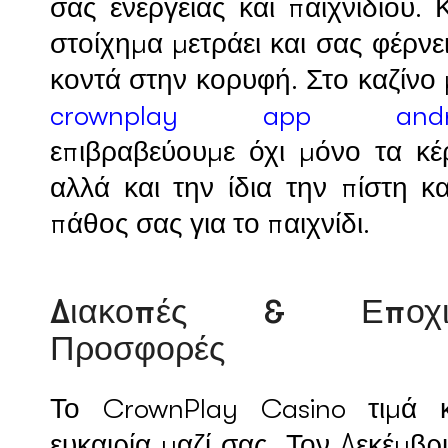
σας ενέργειας και παιχνιδιού. 
στοίχημα μετράει και σας φέρνει
κοντά στην κορυφή. Στο καζίνο 
crownplay app andr
επιβραβεύουμε όχι μόνο τα κέ
αλλά και την ίδια την πίστη κα
πάθος σας για το παιχνίδι.
Διακοπές & Εποχι
Προσφορές
Το CrownPlay Casino τιμά 
ευκαιρία μαζί σας. Τον Δεκέμβρι