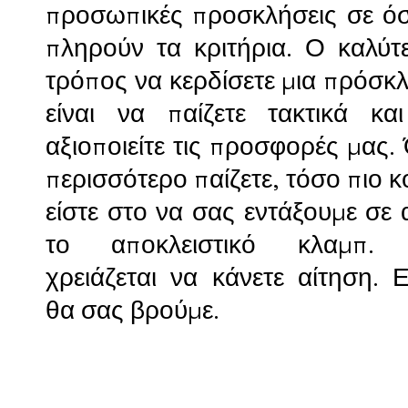
προσωπικές προσκλήσεις σε ό
πληρούν τα κριτήρια. Ο καλύτ
τρόπος να κερδίσετε μια πρόσκ
είναι να παίζετε τακτικά κα
αξιοποιείτε τις προσφορές μας.
περισσότερο παίζετε, τόσο πιο κ
είστε στο να σας εντάξουμε σε 
το αποκλειστικό κλαμπ. 
χρειάζεται να κάνετε αίτηση. Ε
θα σας βρούμε.