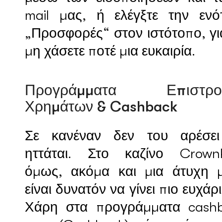
mail μας, ή ελέγξτε την ενό
„Προσφορές“ στον ιστότοπο, γι
μη χάσετε ποτέ μια ευκαιρία.
Προγράμματα Επιστρο
Χρημάτων & Cashback
Σε κανέναν δεν του αρέσε
ηττάται. Στο καζίνο Crown
όμως, ακόμα και μια άτυχη 
είναι δυνατόν να γίνει πιο ευχάρ
Χάρη στα προγράμματα cash