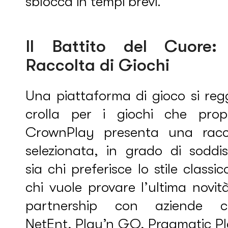
sblocca in tempi brevi.
Il Battito del Cuore:
Raccolta di Giochi
Una piattaforma di gioco si reg
crolla per i giochi che prop
CrownPlay presenta una racc
selezionata, in grado di soddis
sia chi preferisce lo stile classic
chi vuole provare l’ultima novit
partnership con aziende 
NetEnt, Play’n GO, Pragmatic Pl