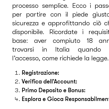
processo semplice. Ecco i pass
per partire con il piede giusto
sicurezza e approfittando ciò c
disponibile. Ricordate i requisi
base: aver compiuto 18 an
trovarsi in Italia quando 
l’accesso, come richiede la legge.
Registrazione:
Verifica dell’Account:
Primo Deposito e Bonus:
Esplora e Gioca Responsabilmen