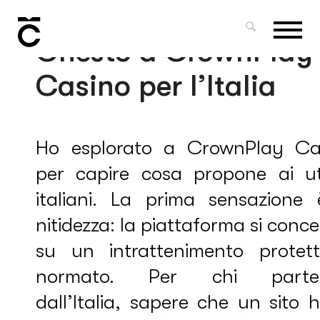
Emozione e Gioco
Onesto a CrownPlay
Casino per l’Italia
Ho esplorato a CrownPlay Ca
per capire cosa propone ai ut
italiani. La prima sensazione 
nitidezza: la piattaforma si conc
su un intrattenimento protet
normato. Per chi partec
dall’Italia, sapere che un sito 