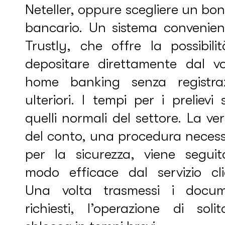
Neteller, oppure scegliere un bon
bancario. Un sistema convenien
Trustly, che offre la possibili
depositare direttamente dal vo
home banking senza registraz
ulteriori. I tempi per i prelievi
quelli normali del settore. La ver
del conto, una procedura necess
per la sicurezza, viene seguit
modo efficace dal servizio clie
Una volta trasmessi i docum
richiesti, l’operazione di soli