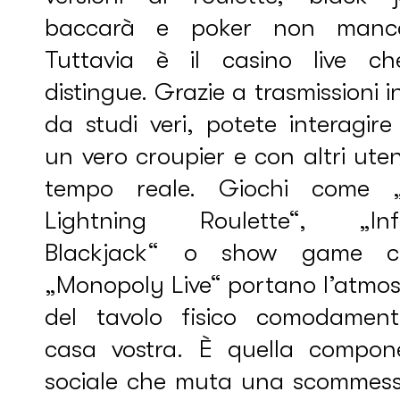
baccarà e poker non manc
Tuttavia è il casino live ch
distingue. Grazie a trasmissioni 
da studi veri, potete interagir
un vero croupier e con altri uten
tempo reale. Giochi come „
Lightning Roulette“, „Infi
Blackjack“ o show game 
„Monopoly Live“ portano l’atmos
del tavolo fisico comodamen
casa vostra. È quella compon
sociale che muta una scommess