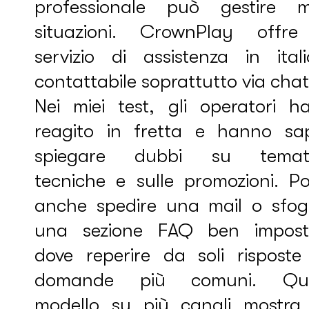
professionale può gestire m
situazioni. CrownPlay offr
servizio di assistenza in itali
contattabile soprattutto via chat 
Nei miei test, gli operatori h
reagito in fretta e hanno sa
spiegare dubbi su temat
tecniche e sulle promozioni. Po
anche spedire una mail o sfogl
una sezione FAQ ben impost
dove reperire da soli risposte 
domande più comuni. Que
modello su più canali mostra