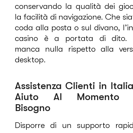
conservando la qualità dei gioc
la facilità di navigazione. Che sia
coda alla posta o sul divano, l’i
casino è a portata di dito.
manca nulla rispetto alla vers
desktop.
Assistenza Clienti in Itali
Aiuto Al Momento 
Bisogno
Disporre di un supporto rapi