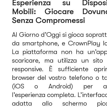
Esperienza su Disposit
Mobili: Giocare Dovun
Senza Compromessi
Al Giorno d’Oggi si gioca soprat
da smartphone, e CrownPlay lo
La piattaforma non ha un’ap
scaricare, ma utilizza un sito
responsive. È sufficiente aprir
browser del vostro telefono o t
(iOS o Android) per av
l’esperienza completa. L’interfacc
adatta allo schermo picc