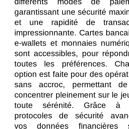
différents modes de paie
garantissant une sécurité maxi
et une rapidité de transac
impressionnante. Cartes bancai
e-wallets et monnaies numéri
sont accessibles, pour répond
toutes les préférences. Ch
option est faite pour des opéra
sans accroc, permettant d
concentrer pleinement sur le je
toute sérénité. Grâce à
protocoles de sécurité avan
vos données financières 