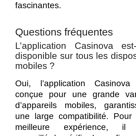
fascinantes.
Questions fréquentes
L’application Casinova est-
disponible sur tous les disposi
mobiles ?
Oui, l’application Casinova
conçue pour une grande var
d’appareils mobiles, garantis
une large compatibilité. Pour
meilleure expérience, il