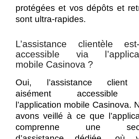
protégées et vos dépôts et retr
sont ultra-rapides.
L’assistance clientèle est-
accessible via l’applica
mobile Casinova ?
Oui, l’assistance client
aisément accessible 
l’application mobile Casinova. 
avons veillé à ce que l’applica
comprenne une sect
d’assistance dédiée, où 