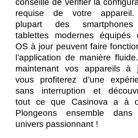
conseillé de vérifier la configur
requise de votre appareil
plupart des smartphones
tablettes modernes équipés 
OS à jour peuvent faire fonctio
l’application de manière fluide
maintenant vos appareils à j
vous profiterez d’une expéri
sans interruption et découvr
tout ce que Casinova a à off
Plongeons ensemble dans
univers passionnant !