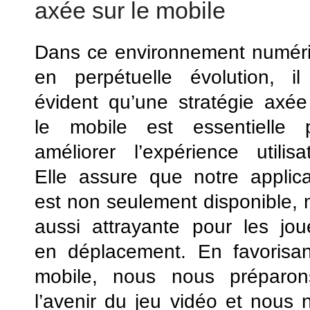
axée sur le mobile
Dans ce environnement numér
en perpétuelle évolution, il
évident qu’une stratégie axée
le mobile est essentielle 
améliorer l’expérience utilisat
Elle assure que notre applica
est non seulement disponible, 
aussi attrayante pour les jou
en déplacement. En favorisan
mobile, nous nous préparo
l’avenir du jeu vidéo et nous 