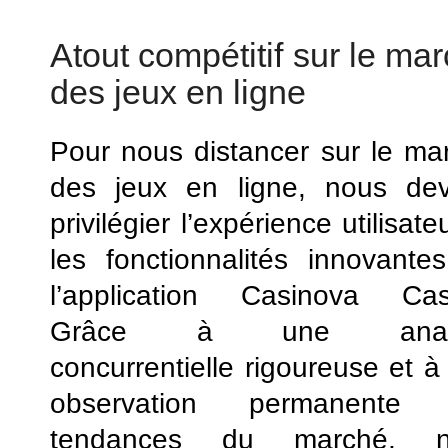
Atout compétitif sur le ma
des jeux en ligne
Pour nous distancer sur le ma
des jeux en ligne, nous de
privilégier l’expérience utilisate
les fonctionnalités innovante
l’application Casinova Cas
Grâce à une anal
concurrentielle rigoureuse et à
observation permanente 
tendances du marché, n