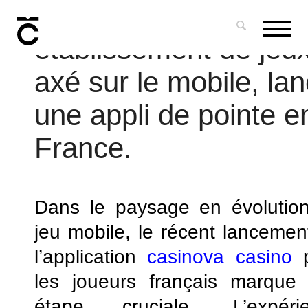
Casinova,
établissement de jeu
axé sur le mobile, la
une appli de pointe e
France.
Dans le paysage en évolutio
jeu mobile, le récent lancemen
l’application
casinova casino
p
les joueurs français marque
étape cruciale. L’expéri