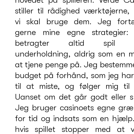
hovedet på spilleren. Verde Ca
stiller til rådighed værktøjerne
vi skal bruge dem. Jeg fortæ
gerne mine egne strategier:
betragter altid spil 
underholdning, aldrig som en 
at tjene penge på. Jeg bestemme
budget på forhånd, som jeg har
til at miste, og følger mig til
Uanset om det går godt eller sk
Jeg bruger casinoets egne græ
for tid og indsats som en hjælp
hvis spillet stopper med at 