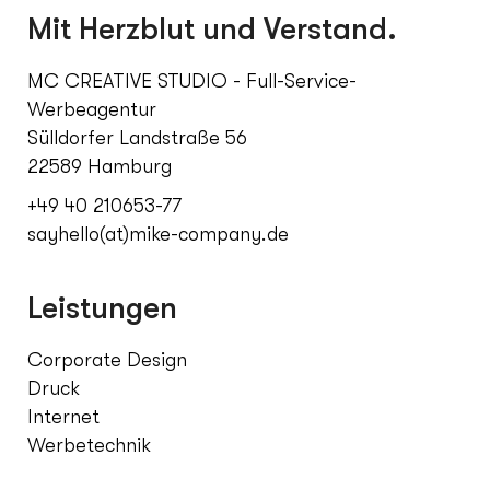
Mit Herzblut und Verstand.
MC CREATIVE STUDIO - Full-Service-
Werbeagentur
Sülldorfer Landstraße 56
22589 Hamburg
+49 40 210653-77
sayhello(at)mike-company.de
Leistungen
Corporate Design
Druck
Internet
Werbetechnik