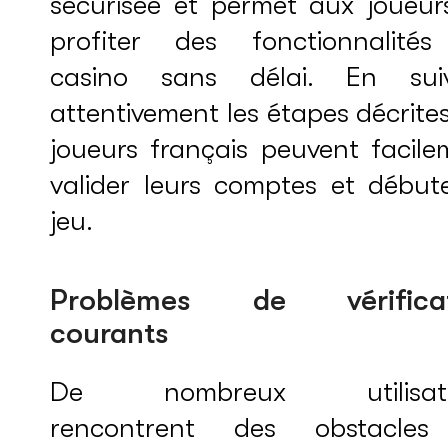
sécurisée et permet aux joueur
profiter des fonctionnalité
casino sans délai. En sui
attentivement les étapes décrites
joueurs français peuvent facile
valider leurs comptes et débute
jeu.
Problèmes de vérificat
courants
De nombreux utilisate
rencontrent des obstacle