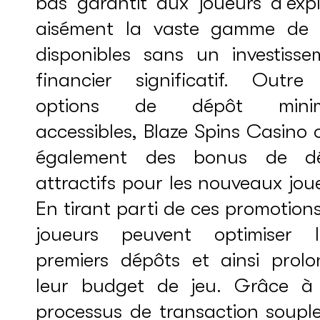
bas garantit aux joueurs d’expl
aisément la vaste gamme de 
disponibles sans un investisse
financier significatif. Outre
options de dépôt mini
accessibles, Blaze Spins Casino 
également des bonus de d
attractifs pour les nouveaux jou
En tirant parti de ces promotions
joueurs peuvent optimiser l
premiers dépôts et ainsi prolo
leur budget de jeu. Grâce à
processus de transaction souple