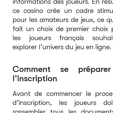
informations des joueurs. En ré
ce casino crée un cadre stimu
pour les amateurs de jeux, ce q
fait un choix de premier choix 
les joueurs français souhai
explorer l’univers du jeu en ligne.
Comment se prépare
l’inscription
Avant de commencer le proce
d’inscription, les joueurs doi
rassembler tous les document