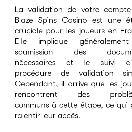
La validation de votre compte
Blaze Spins Casino est une é
cruciale pour les joueurs en Fr
Elle implique généralemen
soumission des docume
nécessaires et le suivi d
procédure de validation sim
Cependant, il arrive que les jo
rencontrent des problè
communs à cette étape, ce qui 
ralentir leur accès.