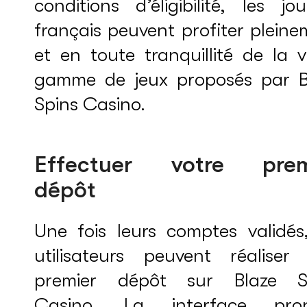
conditions d’éligibilité, les jo
français peuvent profiter plein
et en toute tranquillité de la 
gamme de jeux proposés par B
Spins Casino.
Effectuer votre prem
dépôt
Une fois leurs comptes validés,
utilisateurs peuvent réaliser 
premier dépôt sur Blaze S
Casino. La interface pro