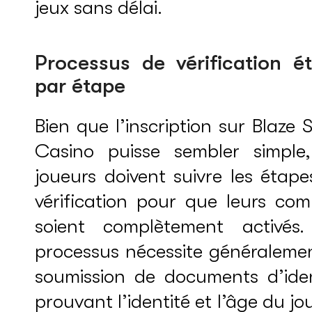
jeux sans délai.
Processus de vérification é
par étape
Bien que l’inscription sur Blaze 
Casino puisse sembler simple,
joueurs doivent suivre les étap
vérification pour que leurs com
soient complètement activés
processus nécessite généralemen
soumission de documents d’iden
prouvant l’identité et l’âge du jo