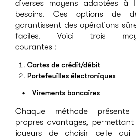
diverses moyens adaptées à l
besoins. Ces options de d
garantissent des opérations sûr
faciles. Voici trois mo
courantes :
Cartes de crédit/débit
Portefeuilles électroniques
Virements bancaires
Chaque méthode présente
propres avantages, permettant
joueurs de choisir celle qui 