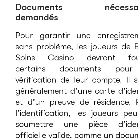
Documents nécessai
demandés
Pour garantir une enregistre
sans problème, les joueurs de B
Spins Casino devront fou
certains documents pour
vérification de leur compte. Il s
généralement d’une carte d’iden
et d’un preuve de résidence. 
l’identification, les joueurs pe
soumettre une pièce d’iden
officielle valide, comme un doc