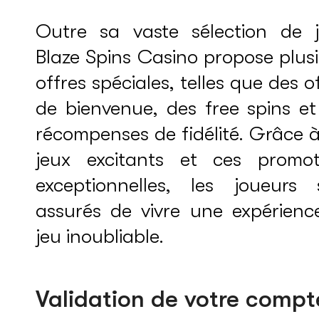
Outre sa vaste sélection de j
Blaze Spins Casino propose plus
offres spéciales, telles que des o
de bienvenue, des free spins et
récompenses de fidélité. Grâce 
jeux excitants et ces promot
exceptionnelles, les joueurs 
assurés de vivre une expérienc
jeu inoubliable.
Validation de votre compt