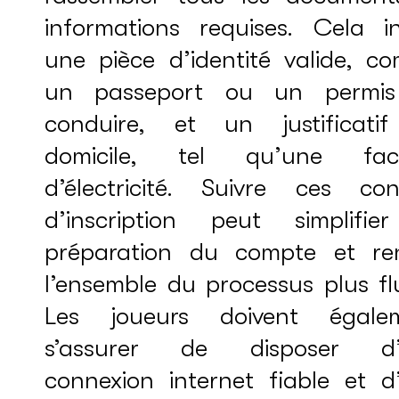
informations requises. Cela in
une pièce d’identité valide, c
un passeport ou un permi
conduire, et un justificati
domicile, tel qu’une fac
d’électricité. Suivre ces cons
d’inscription peut simplifie
préparation du compte et re
l’ensemble du processus plus fl
Les joueurs doivent égale
s’assurer de disposer d
connexion internet fiable et d