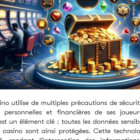
ino utilise de multiples précautions de sécuri
s personnelles et financières de ses joueu
st un élément clé : toutes les données sensibl
e casino sont ainsi protégées. Cette technolo