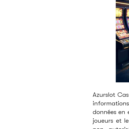
Azurslot Cas
information
données en e
joueurs et l