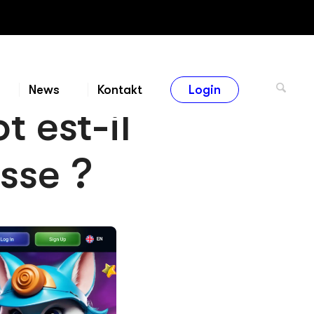
News
Kontakt
Login
t est-il
isse ?