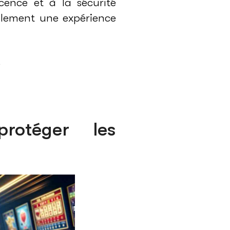
icence et à la sécurité
alement une expérience
rotéger les