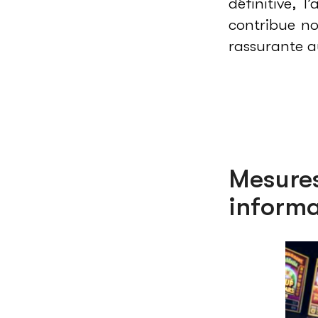
définitive, 
contribue n
rassurante a
Mesur
informa