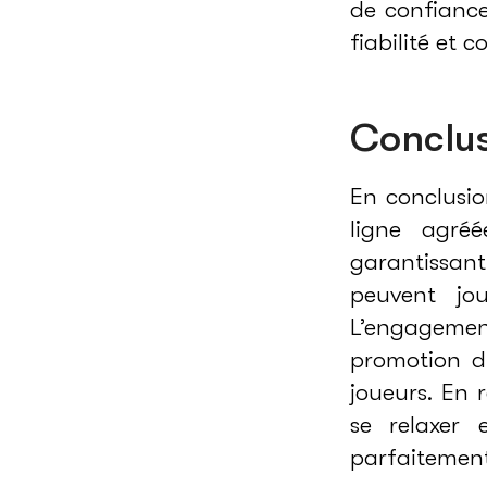
de confiance
fiabilité et
Conclu
En conclusi
ligne agré
garantissant
peuvent jo
L’engagement
promotion d
joueurs. En 
se relaxer 
parfaitement