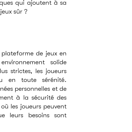
iques qui ajoutent à sa
jeux sûr ?
plateforme de jeux en
environnement solide
s strictes, les joueurs
u en toute sérénité.
nées personnelles et de
ent à la sécurité des
 où les joueurs peuvent
ue leurs besoins sont