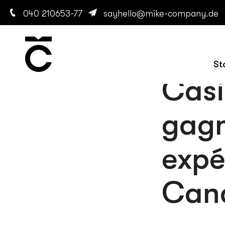
040 210653-77
sayhello@mike-company.de
St
Casi
gagn
expé
Can