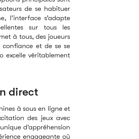
isateurs de se habituer
, l’interface s’adapte
ellentes sur tous les
et à tous, des joueurs
e confiance et de se se
o excelle véritablement
n direct
ines à sous en ligne et
citation des jeux avec
e unique d’appréhension
périence engageante où