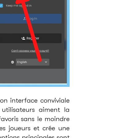
on interface conviviale
tilisateurs aiment la
favoris sans le moindre
es joueurs et crée une
options principales sont