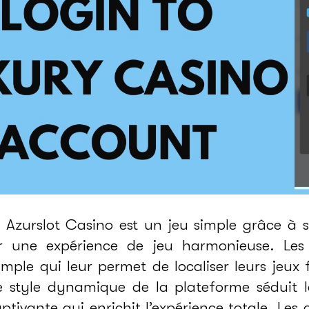
 Azurslot Casino est un jeu simple grâce à s
 une expérience de jeu harmonieuse. Les u
imple qui leur permet de localiser leurs jeux 
e style dynamique de la plateforme séduit l
tivante qui enrichit l’expérience totale. Les 