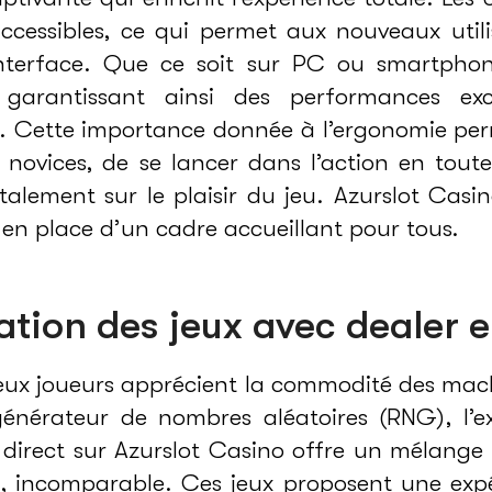
ccessibles, ce qui permet aux nouveaux util
interface. Que ce soit sur PC ou smartphone
 garantissant ainsi des performances exc
 Cette importance donnée à l’ergonomie perm
 novices, de se lancer dans l’action en tout
talement sur le plaisir du jeu. Azurslot Casin
 en place d’un cadre accueillant pour tous.
ation des jeux avec dealer e
ux joueurs apprécient la commodité des mach
énérateur de nombres aléatoires (RNG), l’ex
 direct sur Azurslot Casino offre un mélang
me, incomparable. Ces jeux proposent une ex