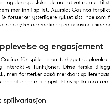
n og den oppslukende narrativet som er til sted
em mer inn i spillet. Azurslot Casinos forpliktel
iljø forsterker ytterligere ryktet sitt, noe som f
ke som søker adrenalin og entusiasme i sine ne
pplevelse og engasjement
 Casino får spillerne en forhøyet opplevelse
og interaktive funksjoner. Disse ferske tille
risk, men forsterker også merkbart spillerenga
kerne at de er mer oppslukt av spillatmosfæren
 spillvariasjon