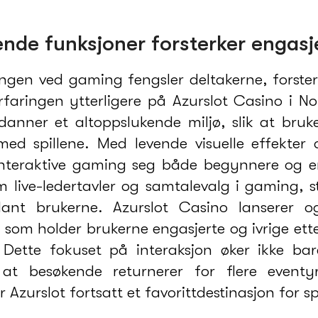
ende funksjoner forsterker engas
gen ved gaming fengsler deltakerne, forster
rfaringen ytterligere på Azurslot Casino i No
danner et altoppslukende miljø, slik at bru
med spillene. Med levende visuelle effekter 
interaktive gaming seg både begynnere og e
m live-ledertavler og samtalevalg i gaming, s
blant brukerne. Azurslot Casino lanserer o
 som holder brukerne engasjerte og ivrige etter
. Dette fokuset på interaksjon øker ikke b
 at besøkende returnerer for flere eventy
 Azurslot fortsatt et favorittdestinasjon for sp