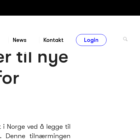
News
Kontakt
Login
r til nye
for
t i Norge ved å legge til
. Denne tilnærmingen