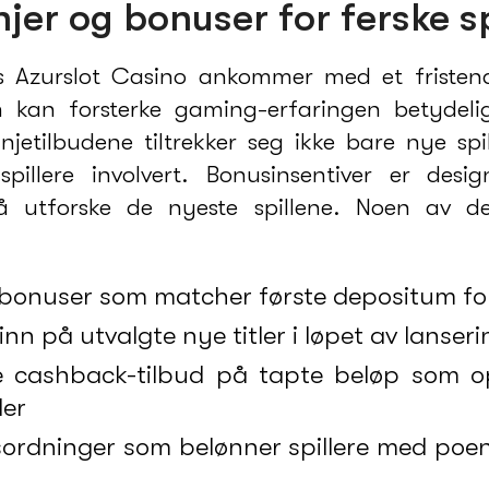
er og bonuser for ferske sp
os Azurslot Casino ankommer med et fristen
m kan forsterke gaming-erfaringen betydeli
jetilbudene tiltrekker seg ikke bare nye sp
pillere involvert. Bonusinsentiver er des
 å utforske de nyeste spillene. Noen av d
bonuser som matcher første depositum for
nn på utvalgte nye titler i løpet av lanser
e cashback-tilbud på tapte beløp som op
ler
ordninger som belønner spillere med poen