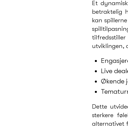
Et dynamisk 
betraktelig 
kan spillerne
spilltilpas
tilfredsstill
utviklingen, 
Engasjer
Live deal
Økende j
Tematurne
Dette utvide
sterkere føl
alternativet f