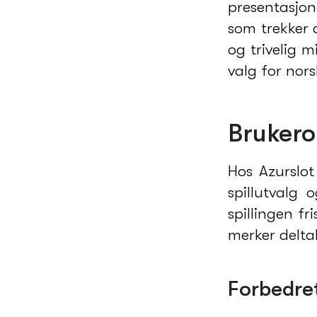
presentasjone
som trekker d
og trivelig m
valg for nors
Brukero
Hos Azurslot
spillutvalg 
spillingen f
merker delta
Forbedret