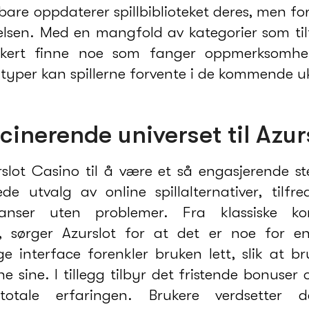
 bare oppdaterer spillbiblioteket deres, men f
velsen. Med en mangfold av kategorier som tilt
kkert finne noe som fanger oppmerksomhe
lltyper kan spillerne forvente i de kommende 
cinerende universet til Azur
slot Casino til å være et så engasjerende ste
e utvalg av online spillalternativer, tilfreds
ranser uten problemer. Fra klassiske kor
ne, sørger Azurslot for at det er noe for 
ge interface forenkler bruken lett, slik at b
ene sine. I tillegg tilbyr det fristende bonus
otale erfaringen. Brukere verdsetter d