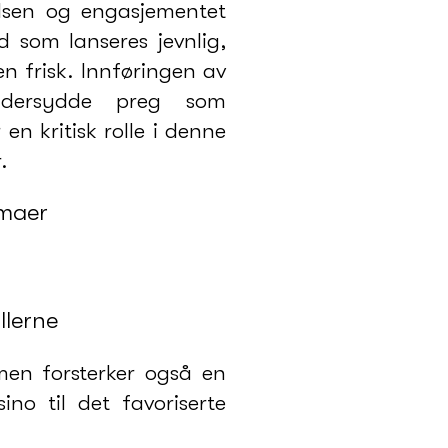
velsen og engasjementet
d som lanseres jevnlig,
sen frisk. Innføringen av
kreddersydde preg som
 en kritisk rolle i denne
.
emaer
llerne
 men forsterker også en
ino til det favoriserte