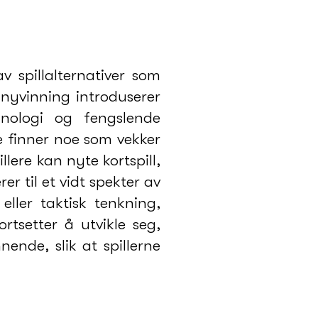
 spillalternativer som
illnyvinning introduserer
knologi og fengslende
ere finner noe som vekker
llere kan nyte kortspill,
er til et vidt spekter av
eller taktisk tenkning,
ortsetter å utvikle seg,
ende, slik at spillerne