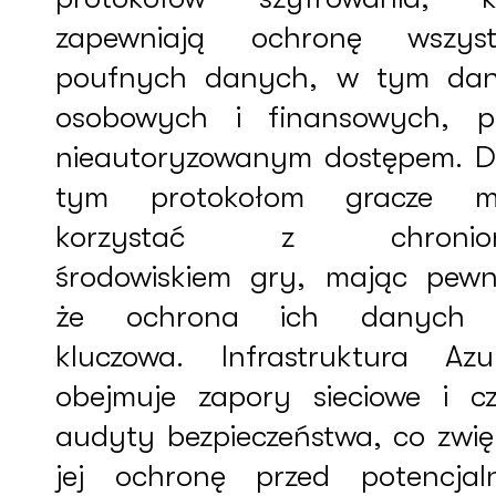
zapewniają ochronę wszyst
poufnych danych, w tym da
osobowych i finansowych, p
nieautoryzowanym dostępem. Dz
tym protokołom gracze m
korzystać z chronio
środowiskiem gry, mając pewn
że ochrona ich danych j
kluczowa. Infrastruktura Azur
obejmuje zapory sieciowe i cz
audyty bezpieczeństwa, co zwię
jej ochronę przed potencjal