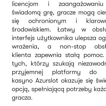
licencjom i zaangażowan
świadomą grę, gracze mogą cie
się ochronionym i klaro
środowiskiem. Łatwy w obsł
interfejs użytkownika ulepsza o
wrażenia, a non-stop obs
klienta zapewnia stałą pomoc.
tych, którzy szukają niezawodn
przyjemnej platformy do g
kasyno Azurslot okazuje się świ
opcją, spełniającą potrzeby każ
gracza.