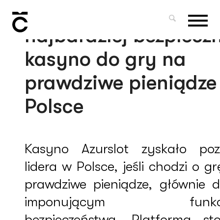
Kasyno Azurslot to
najbardziej bezpiecz
kasyno do gry na
prawdziwe pieniądze
Polsce
Kasyno Azurslot zyskało poz
lidera w Polsce, jeśli chodzi o g
prawdziwe pieniądze, głównie dz
imponującym funkc
bezpieczeństwa. Platforma sto