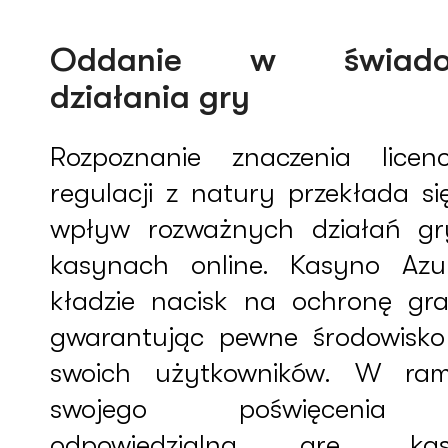
Oddanie w świad
działania gry
Rozpoznanie znaczenia licenc
regulacji z natury przekłada si
wpływ rozważnych działań g
kasynach online. Kasyno Azur
kładzie nacisk na ochronę gra
gwarantując pewne środowisko
swoich użytkowników. W ra
swojego poświęceni
odpowiedzialną grę, kas