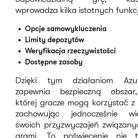
wprowadza kilka istotnych funkcj
Opcje samowykluczenia
Limity depozytów
Weryfikacja rzeczywistości
Dostępne zasoby
Dzięki tym działaniom Azur
zapewnia bezpieczną obsza
której gracze mogą korzystać z 
zachowując jednocześnie wi
swoich przyzwyczajeń związany
grami. To poświęcenie nie t