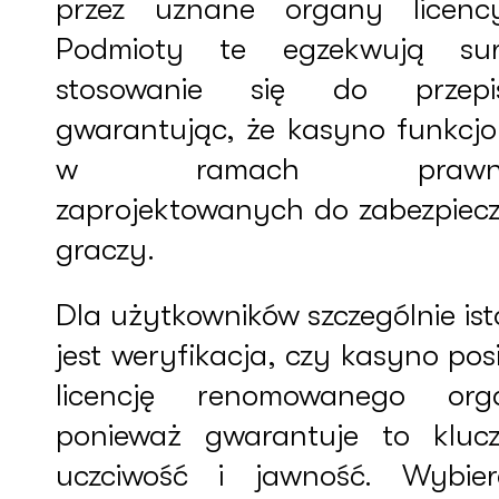
przez uznane organy licency
Podmioty te egzekwują su
stosowanie się do przepi
gwarantując, że kasyno funkcjo
w ramach prawny
zaprojektowanych do zabezpiecz
graczy.
Dla użytkowników szczególnie is
jest weryfikacja, czy kasyno po
licencję renomowanego org
ponieważ gwarantuje to kluc
uczciwość i jawność. Wybier