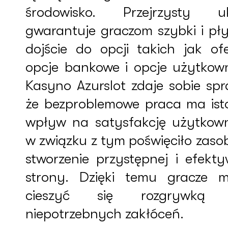
środowisko. Przejrzysty u
gwarantuje graczom szybki i pł
dojście do opcji takich jak ofe
opcje bankowe i opcje użytkown
Kasyno Azurslot zdaje sobie spr
że bezproblemowe praca ma ist
wpływ na satysfakcję użytkown
w związku z tym poświęciło zaso
stworzenie przystępnej i efekty
strony. Dzięki temu gracze 
cieszyć się rozgrywką 
niepotrzebnych zakłóceń.